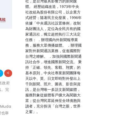
社，是台灣最具影響力的新聞媒
體。 經歷組織改造，1973年中央
社改組為股份有限公司，以企業方
式經營；隨著民主化發展，1996年
依據「中央通訊社設置條例」改制
為財團法人，定位為全民共有的國
家通訊社，獨立超然執行三大法定
任務： ．辦理國內外新聞報導業
務，服務大眾傳播媒體。 ．辦理國
家對外新聞通訊業務，促進國際對
台灣之瞭解。 ．加強與國際新聞通
訊社合作，增進國際新聞交流。 秉
持「正確、領先、客觀、翔實」的
基本原則，中央社專業新聞團隊每
天以中、英、日文即時對外發出上
包括政府
千則新聞、照片、圖表、影音與資
訊，是台灣唯一多語文新聞媒體，
訊。完
服務對象從媒體客戶擴大為閱聽大
眾；從台灣民眾延伸至全球僑胞與
讀者，充分扮演「台灣之眼，世界
 Muda
之窗」。
產村也舉