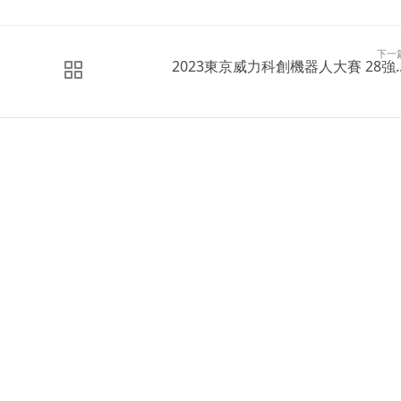
下一
2023東京威力科創機器人大賽 28強..