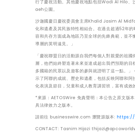
行了慶祝活動。其他慶祝地點包括Wadi Al Hilo、沙迦
aeh公園。
沙迦國慶日慶祝委員會主席Khalid Jasim A
化和遺產及其民族特性相結合。在過去超過52年
容和共存方面成為地區乃至全球的先鋒典範，並不
導層的英明遠見。」
「慶祝聯盟日的活動源自我們每個人對親愛的祖國
層，他們始終塑造著未來並達成超出我們預期的目
多國籍的民眾以及遊客的參與就證明了這一點。」
示了阿聯的成就、歷史和遺產，包括反映阿聯和阿
化表演及節目，兒童和成人教育講習班，富有成效
*來源：AETOSWire 免責聲明：本公告之原
具法律效力之版本。
請前往 businesswire.com 瀏覽源版本:
https:
CONTACT: Tasnim Hijazi thijazi@apcoworl