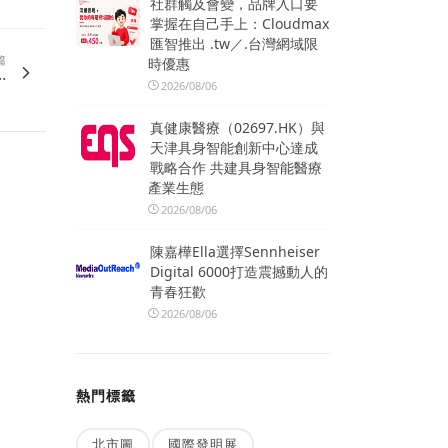
社群觸及會變，品牌入口要
掌握在自己手上：Cloudmax
匯智推出 .tw／.台灣網域限
篇
時優惠
.
2026/08/06
真健康醫療（02697.HK）與
天津具身智能創新中心達成
戰略合作 共建具身智能醫療
產業生態
2026/08/06
陳嘉樺Ella選擇Sennheiser
Digital 6000打造震撼動人的
青春狂歡
2026/08/06
熱門標籤
北市圖
國際發明展