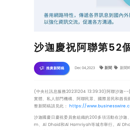
沙迦慶祝阿聯第52
Dec 04,2023
新聞
新聞
推廣新聞稿
(中央社訊息服務20231204 13:39:30)阿
實體、私人部門機構、阿聯民眾、國際居民和酋長
整新聞稿請見此：
https://www.businesswire
沙迦國慶日慶祝委員會組織的200多項活動在沙迦、Mleiha、
m、Al Dhaid和Al Hamriyah等城市舉行。Al D