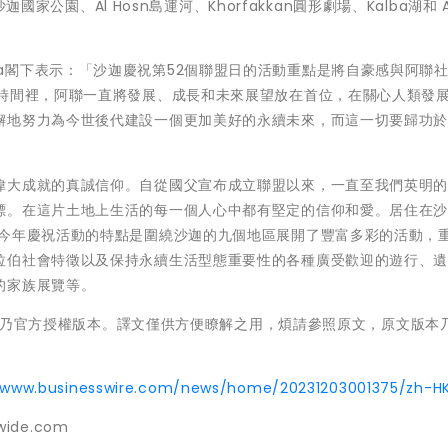
國家公園、Al Hosn島運河、Khorfakkan圓形劇場、Kalba湖和 Al
l Midfa閣下表示：「沙迦慶祝第52個聯盟日的活動重點是將自豪感與阿聯
的時間裡，阿聯一直將發展、成長和未來展望放在首位，在關心人類發
懈地努力為今世後代建設一個更加美好的永續未來，而這一切要歸功
偉大成就的真誠信仰。自從國父宣布成立聯盟以來，一直至我們英明
標。在這片土地上生活的每一個人心中都有堅定的信仰和愛。居住在
 今年慶祝活動的特點是圍繞沙迦的九個地區展開了豐富多彩的活動，
拉伯社會特徵以及保持永續生活型態重要性的各種廣受歡迎的遊行、
的家族展覽等。
文版本乃官方授權版本。譯文僅供方便瞭解之用，煩請參照原文，原文版本
//www.businesswire.com/news/home/20231203001375/zh-H
dwide.com