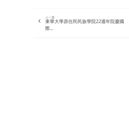
上一篇
東華大學原住民民族學院22週年院慶國
際...