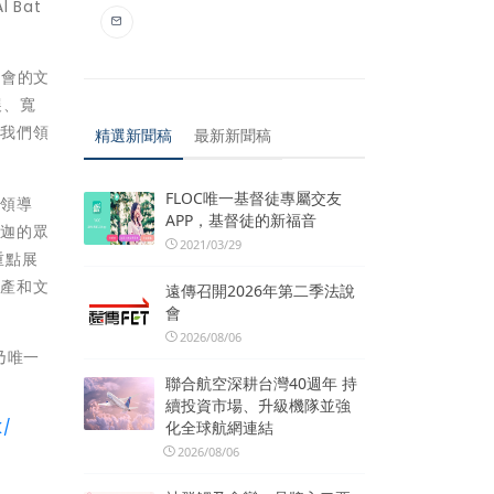
 Bat
社會的文
展、寬
於我們領
精選新聞稿
最新新聞稿
FLOC唯一基督徒專屬交友
的領導
APP，基督徒的新福音
沙迦的眾
2021/03/29
重點展
遺產和文
遠傳召開2026年第二季法說
會
2026/08/06
乃唯一
聯合航空深耕台灣40週年 持
續投資市場、升級機隊並強
K/
化全球航網連結
2026/08/06