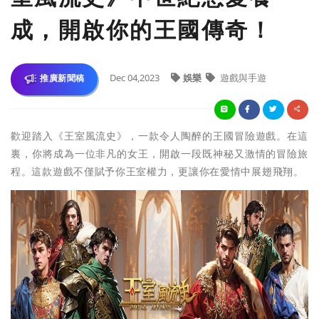
成，開啟你的王國傳奇！
Dec 04,2023
娛樂
遊戲與手遊
推廣新聞稿
歡迎踏入《王室風流史》，一款令人陶醉的王國冒險遊戲。在這
裏，你將成為一位非凡的女王，開啟一段既神秘又激情的冒險旅
程。這款遊戲不僅賦予你王室權力，更讓你在愛情中展翅飛翔。