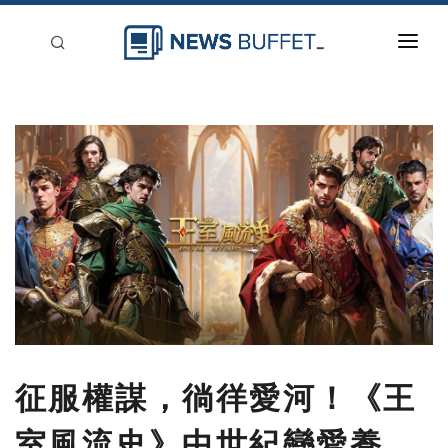
回到首頁
新聞稿分類
登入
刊登
征服權謀，徜徉愛河！《王
室風流史》中世紀戀愛養