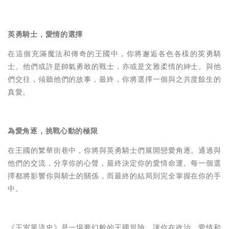
英勇騎士，愛情的選擇
在這個充滿魔法和傳奇的王國中，你將邂逅各色各樣的英勇騎
士。他們或許是帥氣勇敢的戰士，亦或是文雅柔情的紳士。與他
們交往，傾聽他們的故事，最終，你將選擇一個與之共度餘生的
真愛。
為愛角逐，挑戰心動的極限
在王國的繁華街巷中，你將與英勇騎士們展開戀愛角逐。通過與
他們的交流，分享你的心聲，最終決定你的愛情命運。每一個選
擇都將影響你與騎士的關係，而最終的結局則完全掌握在你的手
中。
《王室風流史》是一場夢幻般的王國冒險，讓你在政治、愛情和