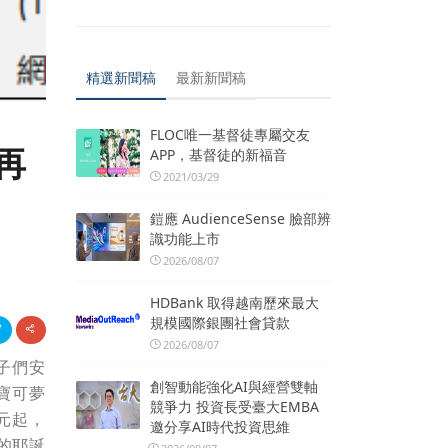
精選新聞稿
最新新聞稿
FLOC唯一基督徒專屬交友
再
APP，基督徒的新福音
2021/03/29
鎧應 AudienceSense 臉部辨
識功能上市
2026/08/07
HDBank 取得越南歷來最大
規模國際銀團社會貸款
2026/08/07
子們安
創智動能強化AI與經營雙軸
寶可夢
競爭力 投資長受臺大EMBA
元起，
邀分享AI時代投資思維
的耶誕