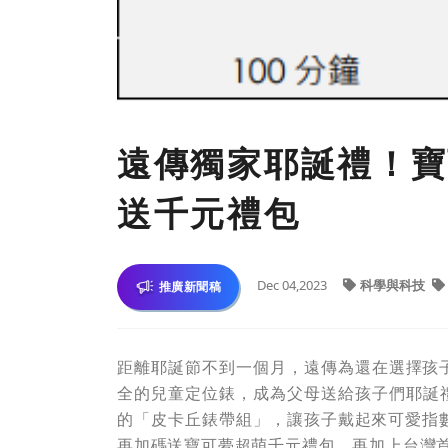
遠傳獨家耶誕禮！寶
送千元禮包
Dec 04,2023
科學與科技
推廣新聞稿
距離耶誕節不到一個月，
遠傳為還在選擇孩
全的兒童定位錶
，
成為父母送給孩子們耶誕
的
「皮卡丘錶帶組」
，讓
孩子戴起來
可愛
指
再加碼送寶可夢超萌千元禮包，
再加上
台灣首