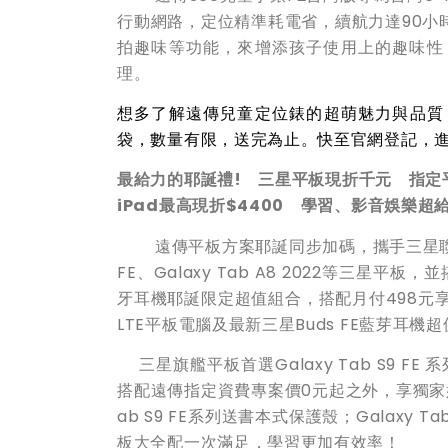
行動網路，定位精準耗電省，續航力達90小
拍趣味等功能，來增添孩子使用上的趣味性
理。
想多了解
遠傳兒童定位錶的
超萌魅力與品質
袋，數量有限，送完為止。快至官網登記，
最給力的耶誕禮
!
三星平板
現折千元
指定
iPad最高現折$4400 學習、影音娛
樂超
遠傳平板方案耶誕同步加碼，
攜手三星聯
FE、Galaxy Tab A8 2022等三
牙耳機耶誕限定超值組合，搭配月付498元享輕速上
LTE平板電腦及最新三星Buds FE藍芽
三星旗艦平板首選Galaxy Tab S9 FE 系列
搭配遠傳指定資費專案價0元起之外，享獨家好禮三
ab S9 FE系列送書本式保護殼；Galaxy
板大全配一次滿足，學習更加有效率！