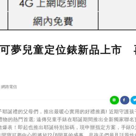
可夢兒童定位錶新品上市 
網路電信
子耶誕禮的父母們，推出最暖心實用的好禮
推薦!
近期守護孩
禮物的熱門首選
;
遠傳兒童手錶在耶誕期間推出
全
新
獨家聯名
數爆表！即起也推出耶誕
特別加碼，
現申辦指定方案，手錶0
間寶可夢中心即將於12/8開幕
的盛事，是孩子們最具話題性