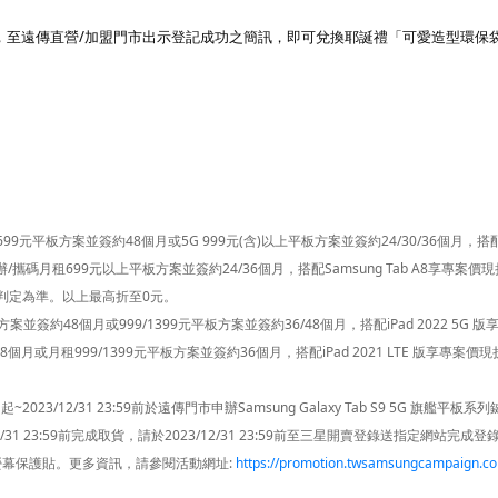
，至遠傳直營/加盟門市出示登記成功之簡訊，即可兌換耶誕禮「可愛造型環保
9元平板方案並簽約48個月或5G 999元(含)以上平板方案並簽約24/30/36個月，搭配
；新申辦/攜碼月租699元以上平板方案並簽約24/36個月，搭配Samsung Tab A8享專案價現折
統判定為準。以上最高折至0元。
案並簽約48個月或999/1399元平板方案並簽約36/48個月，搭配iPad 2022 5G 
月或月租999/1399元平板方案並簽約36個月，搭配iPad 2021 LTE 版享專案價現折
2023/12/31 23:59前於遠傳門市申辦Samsung Galaxy Tab S9 5G 旗艦平板系
/12/31 23:59前完成取貨，請於2023/12/31 23:59前至三星開賣登錄送指定網站完成
螢幕保護貼。更多資訊，請參閱活動網址:
https://promotion.twsamsungcampaign.c