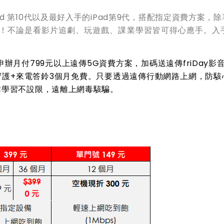
d 第10代以及最好入手的iPad第9代，搭配指定資費方案，
0！不論是看影片追劇、玩遊戲、課業學習皆可得心應手。入手i
月付799元以上遠傳5G資費方案，加碼送遠傳friDay影
護+來電答鈴3個月免費。
只要透過遠傳行動網路上網，防駭
鬆學習不設限，遠離上網毒駭騙
。