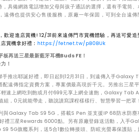
時，具備網路電話增加父母與孩子通話的選擇，還有手電筒、
，遠傳也提供安心售後服務，原廠一年保固，可到全台遠傳
，
歡迎
進店賞機! 12/31前來遠傳門市賞機體驗，再送可愛
進店賞機拿好禮：
https://fetnet.tw/pB0BUk
平板
再
送
三星最新藍牙耳機Buds FE！
給力！
手推出耶誕好禮，即日起到12月31日，到遠傳入手Galaxy Ta
星平板，並搭配遠傳指定資費方案，專案價最高現折千元。另推出三星
網吃到飽或月付699元享上網全速飽，Galaxy Tab A7 
耳機超值組，0元就能帶走，聽說讀寫課程樣樣行、智慧學習一把罩
與Galaxy Tab S9 5G，搭載S Pen 並支援IP 68防水防
星Rewards 6000點。另有原廠登錄送活動，入手Gala
 Tab S9 5G旗艦系列，送5合1數位轉接頭、防眩光螢幕保護貼