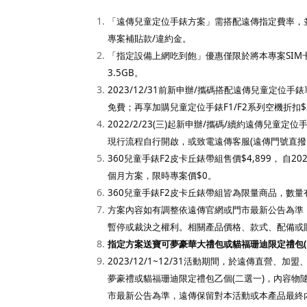
「遠傳兒童定位手錶方案」需搭配遠傳指定費率，並
專案補貼款/違約金。
「指定設備上網吃到飽」優惠僅限於將本專案SIM
3.5GB。
2023/12/31
前新申辦/攜碼搭配遠傳兒童定位手錶單
免費；再享加購兒童定位手錶F1/F2系列空機折扣$
2022/2/23(
三)起新申辦/攜碼/續約遠傳兒童定
現行流程自行開啟，或致電遠傳客服(遠傳門號直撥 88
360
兒童手錶F2皮卡丘錶帶組售價$4,899， 自2
個月方案，限時專案價$0。
360
兒童手錶F2皮卡丘錶帶組皆為限量商品，數
方案內容如有調整依遠傳官網或門市最新公告為準
暫停或裁決之權利。相關產品價格、款式、配備或
指定方案送寶可夢豪華大禮包或貓福珊迪限定禮包(
2023/12/1~12/31
活動期間，於遠傳直營、加盟、
夢豪禮或貓福珊迪限定禮包乙個(二選一)，內容
市最新公告為準，遠傳保留對本活動或本產品最終