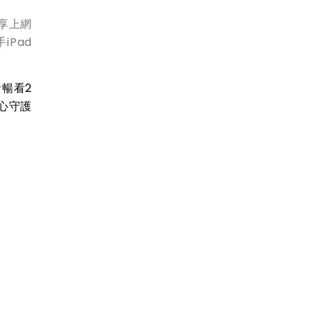
除享上網
Pad
音暢看2
心守護