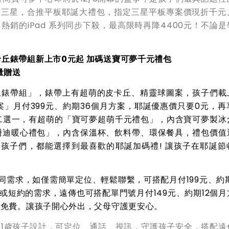
手
三星，合推平板耶誕大禮包，指定三星平板專案價現折千元
，熱銷的iPad 系列同步下殺，最高限時再降4400元！不論
卡丘錶帶組
新上市
0
元起 加碼送寶可夢千元禮包
量贈送
丘錶帶組」，錶帶上有超萌的皮卡丘、精靈球圖案，
孩子們載
」月付399元、約期36個月方案，耶誕優惠價只要0元，再
二選一，有超萌的「寶可夢超萌千元禮包」，內含寶可夢製冰
福珊迪暖心禮包」，內含保溫杯、飲料帶、環保餐具，禮包價值
迪
孩子們，
都能選擇到最喜歡的耶誕加碼禮
!
讓孩子在耶誕節
需求，如僅需簡單定位、輕鬆聯繫，可搭配月付199元、約期
機或短約的需求，遠傳也可搭配單門號月付149元、約期12個
話免費。讓孩子開心外出，父母守護更安心。
6-11歲孩子設計，可定位、通話、視訊，守護孩子安全，搭配遠