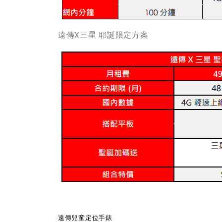
遠傳X三星 耶誕限定方案
遠傳兒童定位手錶