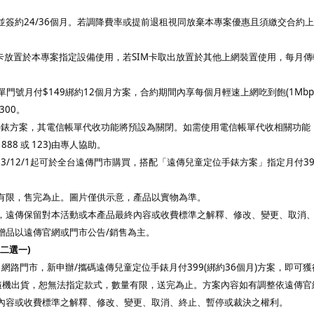
簽約24/36個月。若調降費率或提前退租視同放棄本專案優惠且須繳交合約
卡放置於本專案指定設備使用，若SIM卡取出放置於其他上網裝置使用，每月傳
門號月付$149綁約12個月方案，合約期間內享每個月輕速上網吃到飽(1Mbps
300。
位手錶方案，其電信帳單代收功能將預設為關閉。如需使用電信帳單代收相關功能
8 或 123)由專人協助。
023/12/1起可於全台遠傳門市購買，搭配「遠傳兒童定位手錶方案」指定月付39
量有限，售完為止。圖片僅供示意，產品以實物為準。
，遠傳保留對本活動或本產品最終內容或收費標準之解釋、修改、變更、取消
贈品以遠傳官網或門市公告/銷售為主。
二選一)
網路門市，新申辦/攜碼遠傳兒童定位手錶月付399(綁約36個月)方案，即可獲
物隨機出貨，恕無法指定款式，數量有限，送完為止。方案內容如有調整依遠傳官
內容或收費標準之解釋、修改、變更、取消、終止、暫停或裁決之權利。