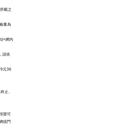
上所載之
輸量為
)+網內
，請依
9元36
、終止、
得寶可
網或門