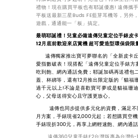
禮物
！
現在購買平板也有耶誕優惠
!
遠傳攜
平板
送最新三星Buds FE藍芽耳機等，另外
遊戲，通通能一「板」搞定。
最萌耶誕禮！
兒童必備
遠傳兒童定位手錶皮
12
月底前歡迎
來店賞
機
超可愛造型環保袋限
遠傳獨家推出寶可夢聯名的「全新皮卡
愛指數破表
！現搭配「遠傳兒童定位手錶方案
吃到飽、網內通話免費；耶誕
加碼再
送禮包
蓋、杯綁
等
，還有12月推出限定版的「貓
過千元以上!不論
是
喜歡
寶可夢或是貓
福
珊
心，父母送得安心且守護更放心。
遠傳也同步提供多元化的資費，滿足不同
月方案，手錶現省2,000元起；若想購買空
手錶現折300元，再享上網輕速飽、網內通
遠傳360兒童手錶F2台灣版專為台灣