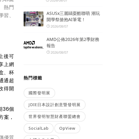
2026/08/07
、
熱門
ASUSx三麗鷗耍酷聯萌 潮玩
是學習、
開學祭搶抱AI筆電！
2026/08/07
AMD公佈2026年第2季財務
報告
2026/08/07
上後可
享上網
盒、杯
熱門標籤
通通超
收得開
國際發明展
JDIE日本設計創意暨發明展
36個
世界發明智慧財產聯盟總會
月方案，
SocialLab
OpView
傳優質