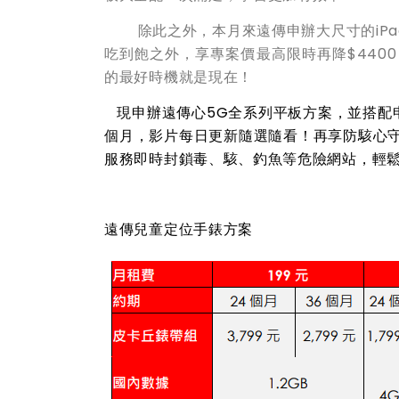
除此之外，本月來遠傳申辦大尺寸的iPa
吃到飽之外，享專案價最高限時再降$440
的最好時機就是現在！
現申辦遠傳心5G全系列平板方案，並搭配申辦
個月，影片每日更新
隨選隨看！
再享防駭心守
服務即時封鎖毒、駭、釣魚等危險網站，輕
遠傳兒童定位手錶方案