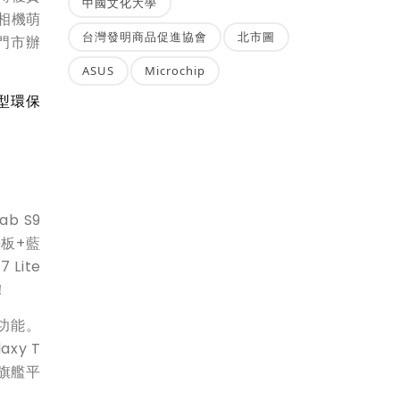
中國文化大學
相機萌
台灣發明商品促進協會
北市圖
門市辦
ASUS
Microchip
造型環保
b S9
平板+藍
Lite
！
塵功能。
xy T
，旗艦平