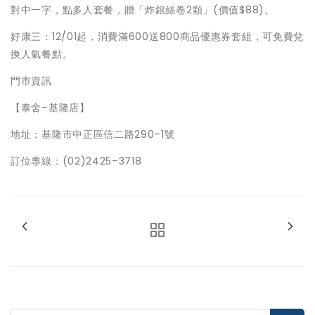
對中一字，點多人套餐，贈「炸銀絲卷2顆」(價值$88)。
好康三：12/01起，消費滿600送800商品優惠券套組，可免費兌
換人氣餐點。
門市資訊
【泰舍–基隆店】
地址：基隆市中正區信二路290–1號
訂位專線：(02)2425–3718