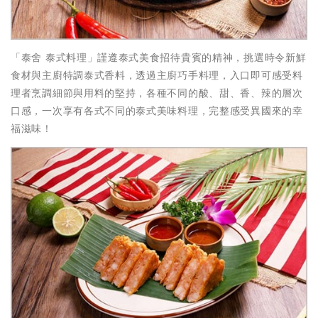
「泰舍 泰式料理」謹遵泰式美食招待貴賓的精神，挑選時令新鮮
食材與主廚特調泰式香料，透過主廚巧手料理，入口即可感受料
理者烹調細節與用料的堅持，各種不同的酸、甜、香、辣的層次
口感，一次享有各式不同的泰式美味料理，完整感受異國來的幸
福滋味！