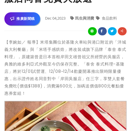
Dec 04,2023
民生與消費
食品飲料
推廣新聞稿
【李婉如／ 報導】米塔集團位於基隆火車站與港口附近的「洋城
義大利餐廳」與「米塔手感烘焙」將改裝成旗下品牌「泰舍 泰式
料理」，原建築曾是日本首相岸田文雄曾祖父所經營的吳服店，
典雅的維多利亞式外觀至今仍保存完整。「泰舍 泰式料理-基隆
店」將於12/01試營運、12/08~12/14歡慶開幕推出限時限量優
惠，出示證件姓名同音對中「岸田吳服店」任三字，享雙人套餐
免費吃(價值$1388)，消費滿600元，加碼送價值800元餐點優
惠券套組！