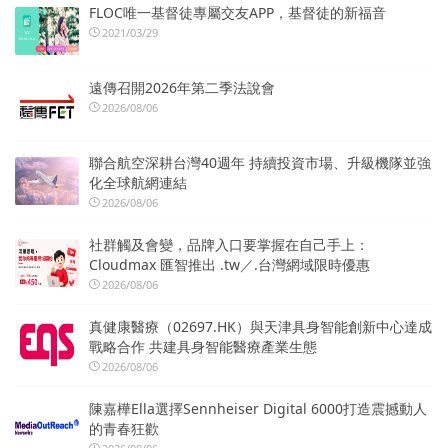
FLOC唯一基督徒專屬交友APP，基督徒的新福音
2021/03/29
遠傳召開2026年第二季法說會
2026/08/06
聯合航空深耕台灣40週年 持續投資市場、升級機隊並強
化全球航網連結
2026/08/06
社群觸及會變，品牌入口要掌握在自己手上：
Cloudmax 匯智推出 .tw／.台灣網域限時優惠
2026/08/06
真健康醫療（02697.HK）與天津具身智能創新中心達成
戰略合作 共建具身智能醫療產業生態
2026/08/06
陳嘉樺Ella選擇Sennheiser Digital 6000打造震撼動人
的青春狂歡