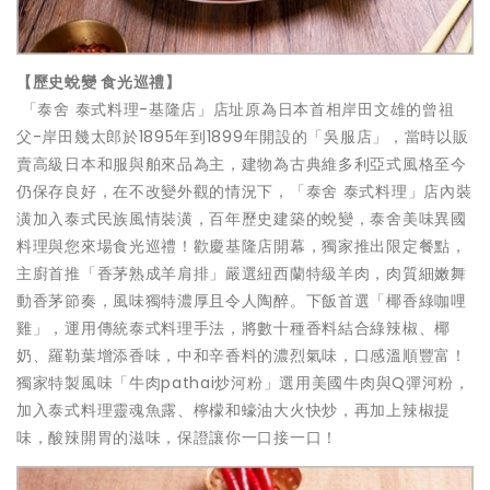
【歷史蛻變 食光巡禮】
「泰舍 泰式料理-基隆店」店址原為日本首相岸田文雄的曾祖
父-岸田幾太郎於1895年到1899年開設的「吳服店」，當時以販
賣高級日本和服與舶來品為主，建物為古典維多利亞式風格至今
仍保存良好，在不改變外觀的情況下，「泰舍 泰式料理」店內裝
潢加入泰式民族風情裝潢，百年歷史建築的蛻變，泰舍美味異國
料理與您來場食光巡禮！歡慶基隆店開幕，獨家推出限定餐點，
主廚首推「香茅熟成羊肩排」嚴選紐西蘭特級羊肉，肉質細嫩舞
動香茅節奏，風味獨特濃厚且令人陶醉。下飯首選「椰香綠咖哩
雞」，運用傳統泰式料理手法，將數十種香料結合綠辣椒、椰
奶、羅勒葉增添香味，中和辛香料的濃烈氣味，口感溫順豐富！
獨家特製風味「牛肉pathai炒河粉」選用美國牛肉與Q彈河粉，
加入泰式料理靈魂魚露、檸檬和蠔油大火快炒，再加上辣椒提
味，酸辣開胃的滋味，保證讓你一口接一口！