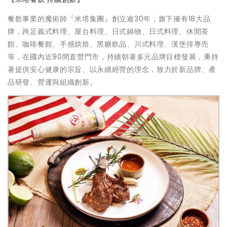
餐飲事業的魔術師『米塔集團』創立逾30年，旗下擁有18大品
牌，跨足義式料理、屋台料理、日式鍋物、日式料理、休閒茶
館、咖啡餐館、手感烘焙、黑糖飲品、川式料理、漢堡排專売
等，在國內近90間直營門市，持續朝著多元品牌目標發展，秉持
著提供安心健康的宗旨、以永續經營的理念，致力於新品牌、產
品研發、營運與組織創新。