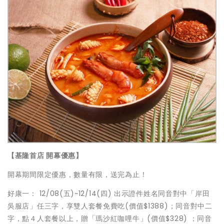
【基隆首店 開幕優惠】
開幕期間限定優惠，數量有限，送完為止！
好康一： 12/08(五)~12/14(四) 出示證件姓名同音對中「岸田
吳服店」任三字，享雙人套餐免費吃(價值$1388)；同音對中二
字，點４人套餐以上，贈「瑪沙紅咖哩牛」(價值$328) ；同音