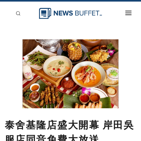
回到首頁
新聞稿分類
登入
刊登
泰舍基隆店盛大開幕 岸田吳
服店同音免費大放送