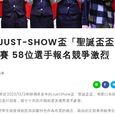
 JUST-SHOW盃「聖誕盃
賽 58位選手報名競爭激烈
時事
科技⼤學於2023/12/2舉辦傳承多年的JustShow盃「聖誕盃盃」專業口布
思進行競賽，吸引十所⾼中職校選派優秀選手參賽。
望學生能發揮創意與節慶特色作為布置的概念，藉由此次競賽考驗學