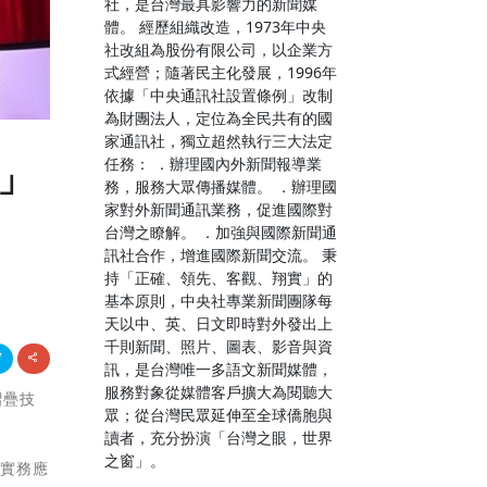
社，是台灣最具影響力的新聞媒
體。 經歷組織改造，1973年中央
社改組為股份有限公司，以企業方
式經營；隨著民主化發展，1996年
依據「中央通訊社設置條例」改制
為財團法人，定位為全民共有的國
家通訊社，獨立超然執行三大法定
任務： ．辦理國內外新聞報導業
盃」
務，服務大眾傳播媒體。 ．辦理國
家對外新聞通訊業務，促進國際對
台灣之瞭解。 ．加強與國際新聞通
訊社合作，增進國際新聞交流。 秉
持「正確、領先、客觀、翔實」的
基本原則，中央社專業新聞團隊每
天以中、英、日文即時對外發出上
千則新聞、照片、圖表、影音與資
訊，是台灣唯一多語文新聞媒體，
服務對象從媒體客戶擴大為閱聽大
摺疊技
眾；從台灣民眾延伸至全球僑胞與
讀者，充分扮演「台灣之眼，世界
之窗」。
生實務應