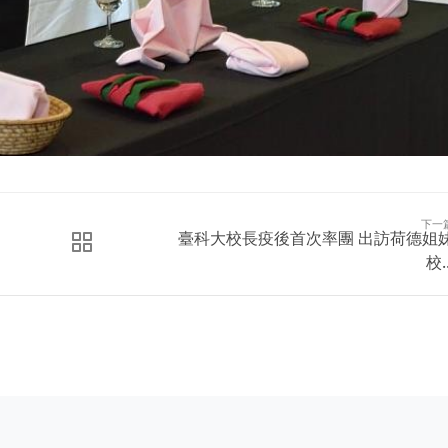
下一
臺科大校長疫後首次率團 出訪荷德姐
校..