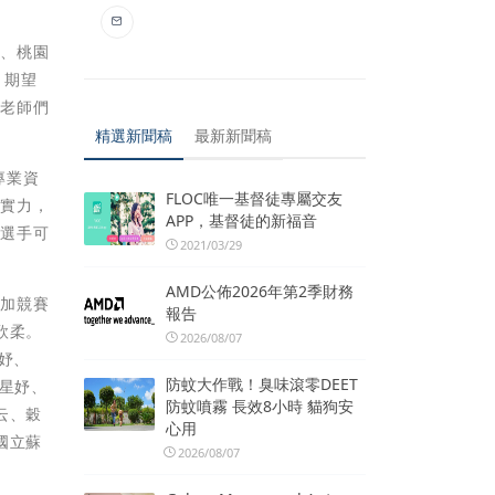
工、桃園
，期望
，老師們
精選新聞稿
最新新聞稿
專業資
FLOC唯一基督徒專屬交友
與實⼒，
APP，基督徒的新福音
、選手可
2021/03/29
AMD公佈2026年第2季財務
參加競賽
報告
欣柔。
2026/08/07
妤、
防蚊大作戰！臭味滾零DEET
柯星妤、
防蚊噴霧 長效8小時 貓狗安
云、穀
心用
國立蘇
2026/08/07