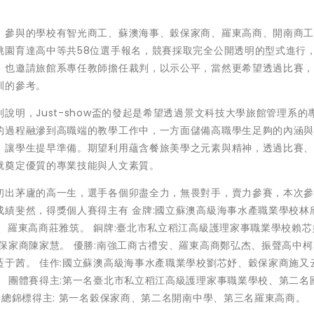
，參與的學校有智光商工、蘇澳海事、穀保家商、羅東高商、開南商
桃園育達高中等共58位選手報名，競賽採取完全公開透明的型式進行
，也邀請旅館系專任教師擔任裁判，以示公平，當然更希望透過比賽
訓的參考。
說明，Just-show盃的發起是希望透過景⽂科技⼤學旅館管理系的
的過程融滲到⾼職端的教學工作中，一方面儲備⾼職學⽣⾜夠的內涵
，讓學生提早準備。期望利用蘊含餐旅美學之元素與精神，透過比賽
就奠定優質的專業技能與人文素質。
初出茅廬的高一生，選手各個卯盡全力，無畏對手，賣力參賽，本次
績斐然，得獎個人賽得主有 金牌:國立蘇澳高級海事水產職業學校林
、羅東高商莊雅筑。 銅牌:臺北市私立稻江高級護理家事職業學校賴芯
保家商陳家慧。 優勝:南強工商古禮安、羅東高商鄭弘杰、振聲高中
于茜。 佳作:國立蘇澳高級海事水產職業學校劉芯妤、穀保家商施又
 團體賽得主:第一名臺北市私立稻江高級護理家事職業學校、第二名
神總錦標得主: 第一名穀保家商、第二名開南中學、第三名羅東高商。