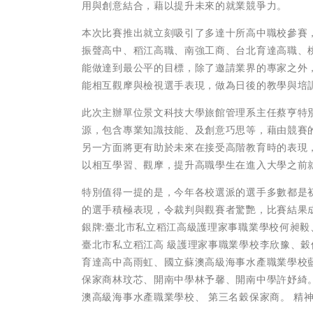
用與創意結合，藉以提升未來的就業競爭力。
本次比賽推出就立刻吸引了多達十所高中職校參賽
振聲高中、稻江高職、南強工商、台北育達高職、
能做達到最公平的目標，除了邀請業界的專家之外
能相互觀摩與檢視選手表現，做為日後的教學與培
此次主辦單位景⽂科技大學旅館管理系主任蔡亨特別
源，包含專業知識技能、及創意巧思等，藉由競賽
另一方面將更有助於未來在接受⾼階教育時的表現
以相互學習、觀摩，提升高職學生在進入大學之前
特別值得一提的是，今年各校選派的選手多數都是
的選手積極表現，令裁判與觀賽者驚艷，比賽結果成
銀牌:臺北市私立稻江高級護理家事職業學校何昶毅
臺北市私立稻江高 級護理家事職業學校李欣豫、穀
育達高中高雨虹、國立蘇澳高級海事水產職業學校藍
保家商林玟芯、開南中學林予馨、開南中學許妤綺。
澳高級海事水產職業學校、 第三名穀保家商。 精