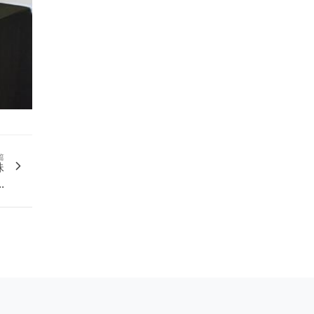
篇
妹
.