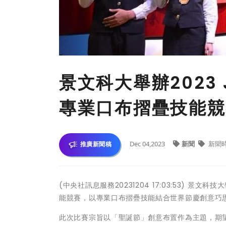
景文科大舉辦2023
專業口布摺疊技能競
Dec 04,2023
新聞
新聞
推廣新聞稿
(中央社訊息服務20231204 17:03:53) 景⽂
能競賽，以專業口布摺疊技能結合世界節慶創意巧
此次⽐賽宗旨以「聖誕節」創意布置作為主題，期