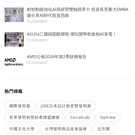
創智動能強化AI與經營雙軸競爭力 投資長受臺大EMBA
邀分享AI時代投資思維
2026/08/07
ASUSx三麗鷗耍酷聯萌 潮玩開學祭搶抱AI筆電！
2026/08/07
AMD公佈2026年第2季財務報告
2026/08/07
熱門標籤
國際發明展
JDIE日本設計創意暨發明展
世界發明智慧財產聯盟總會
SocialLab
OpView
中國文化大學
台灣發明商品促進協會
北市圖