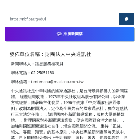
推廣新聞稿
發佈單位名稱：財團法人中央通訊社
新聞聯絡人：訊息服務核稿員
聯絡電話：02-25051180
聯絡信箱：
timtimcna@mail.cna.com.tw
中央通訊社是中華民國的國家通訊社，是台灣最具影響力的新聞媒
體。 經歷組織改造，1973年中央社改組為股份有限公司，以企業
方式經營；隨著民主化發展，1996年依據「中央通訊社設置條
例」改制為財團法人，定位為全民共有的國家通訊社，獨立超然執
行三大法定任務： ．辦理國內外新聞報導業務，服務大眾傳播媒
體。 ．辦理國家對外新聞通訊業務，促進國際對台灣之瞭解。 ．
加強與國際新聞通訊社合作，增進國際新聞交流。 秉持「正確、
領先、客觀、翔實」的基本原則，中央社專業新聞團隊每天以中、
英、日文即時對外發出上千則新聞、照片、圖表、影音與資訊，是