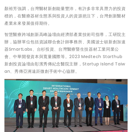
顏裕芳強調，台灣醫材新創能量豐沛，有許多非常具潛力的投資
標的，在醫療器材生態系與投資人的資源挹注下，台灣創新醫材
產業未來發展值得期待。
智慧醫療跨域創新高峰論壇由經濟部產業技術司指導，工研院主
辦，協辦單位包括資誠聯合會計師事務所、美國波士頓新創加速
器SmartLabs、台杉投資、台灣醫療暨生技器材工業同業公
會、中華開發資本與寬量國際等。2023 Medtech Starthub
新創投資論壇由彰濱秀傳紀念醫院主辦，Startup Island Taiw
an、秀傳亞洲遠距微創手術中心協辦。