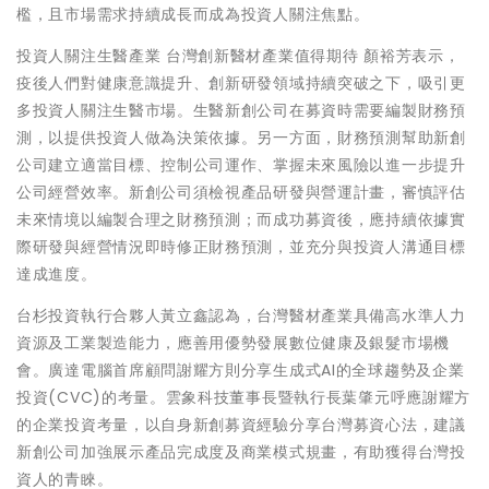
檻，且市場需求持續成長而成為投資人關注焦點。
投資人關注生醫產業 台灣創新醫材產業值得期待 顏裕芳表示，
疫後人們對健康意識提升、創新研發領域持續突破之下，吸引更
多投資人關注生醫市場。生醫新創公司在募資時需要編製財務預
測，以提供投資人做為決策依據。另一方面，財務預測幫助新創
公司建立適當目標、控制公司運作、掌握未來風險以進一步提升
公司經營效率。新創公司須檢視產品研發與營運計畫，審慎評估
未來情境以編製合理之財務預測；而成功募資後，應持續依據實
際研發與經營情況即時修正財務預測，並充分與投資人溝通目標
達成進度。
台杉投資執行合夥人黃立鑫認為，台灣醫材產業具備高水準人力
資源及工業製造能力，應善用優勢發展數位健康及銀髮市場機
會。廣達電腦首席顧問謝耀方則分享生成式AI的全球趨勢及企業
投資(CVC)的考量。雲象科技董事長暨執行長葉肇元呼應謝耀方
的企業投資考量，以自身新創募資經驗分享台灣募資心法，建議
新創公司加強展示產品完成度及商業模式規畫，有助獲得台灣投
資人的青睞。