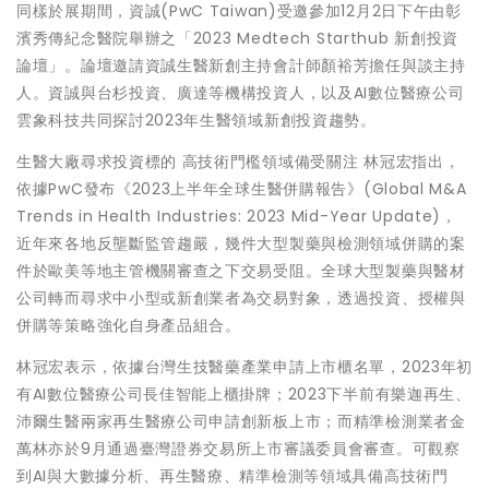
同樣於展期間，資誠(PwC Taiwan)受邀參加12月2日下午由彰
濱秀傳紀念醫院舉辦之「2023 Medtech Starthub 新創投資
論壇」。論壇邀請資誠生醫新創主持會計師顏裕芳擔任與談主持
人。資誠與台杉投資、廣達等機構投資人，以及AI數位醫療公司
雲象科技共同探討2023年生醫領域新創投資趨勢。
生醫大廠尋求投資標的 高技術門檻領域備受關注 林冠宏指出，
依據PwC發布《2023上半年全球生醫併購報告》(Global M&A
Trends in Health Industries: 2023 Mid-Year Update)，
近年來各地反壟斷監管趨嚴，幾件大型製藥與檢測領域併購的案
件於歐美等地主管機關審查之下交易受阻。全球大型製藥與醫材
公司轉而尋求中小型或新創業者為交易對象，透過投資、授權與
併購等策略強化自身產品組合。
林冠宏表示，依據台灣生技醫藥產業申請上市櫃名單，2023年初
有AI數位醫療公司長佳智能上櫃掛牌；2023下半前有樂迦再生、
沛爾生醫兩家再生醫療公司申請創新板上市；而精準檢測業者金
萬林亦於9月通過臺灣證券交易所上市審議委員會審查。可觀察
到AI與大數據分析、再生醫療、精準檢測等領域具備高技術門