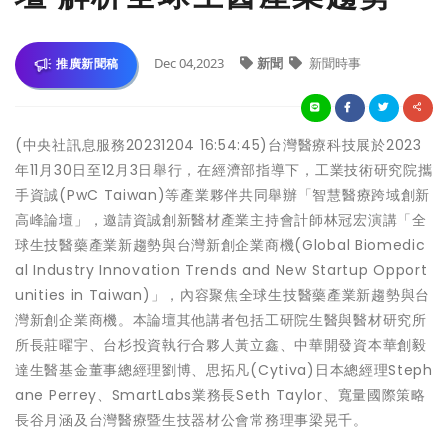
Dec 04,2023
新聞
新聞時事
推廣新聞稿
(中央社訊息服務20231204 16:54:45)台灣醫療科技展於2023
年11月30日至12月3日舉行，在經濟部指導下，工業技術研究院攜
手資誠(PwC Taiwan)等產業夥伴共同舉辦「智慧醫療跨域創新
高峰論壇」，邀請資誠創新醫材產業主持會計師林冠宏演講「全
球生技醫藥產業新趨勢與台灣新創企業商機(Global Biomedic
al Industry Innovation Trends and New Startup Opport
unities in Taiwan)」，內容聚焦全球生技醫藥產業新趨勢與台
灣新創企業商機。本論壇其他講者包括工研院生醫與醫材研究所
所長莊曜宇、台杉投資執行合夥人黃立鑫、中華開發資本華創毅
達生醫基金董事總經理劉博、思拓凡(Cytiva)日本總經理Steph
ane Perrey、SmartLabs業務長Seth Taylor、寬量國際策略
長谷月涵及台灣醫療暨生技器材公會常務理事梁晃千。