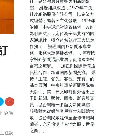
社，是台灣最具影響力的新聞媒
體。 經歷組織改造，1973年中央
社改組為股份有限公司，以企業方
式經營；隨著民主化發展，1996年
依據「中央通訊社設置條例」改制
為財團法人，定位為全民共有的國
家通訊社，獨立超然執行三大法定
任務： ．辦理國內外新聞報導業
訂
務，服務大眾傳播媒體。 ．辦理國
家對外新聞通訊業務，促進國際對
台灣之瞭解。 ．加強與國際新聞通
訊社合作，增進國際新聞交流。 秉
持「正確、領先、客觀、翔實」的
基本原則，中央社專業新聞團隊每
天以中、英、日文即時對外發出上
千則新聞、照片、圖表、影音與資
訊，是台灣唯一多語文新聞媒體，
服務對象從媒體客戶擴大為閱聽大
合作協議
眾；從台灣民眾延伸至全球僑胞與
讀者，充分扮演「台灣之眼，世界
之窗」。
處主任訪