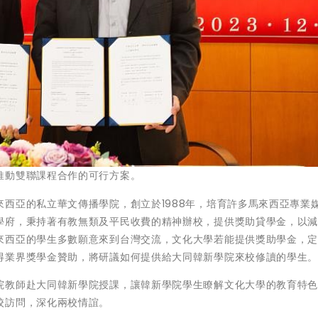
推動雙聯課程合作的可行方案。
西亞的私立華文傳播學院，創立於1988年，培育許多馬來西亞專業
學府，秉持著有教無類及平民收費的精神辦校，提供獎助貸學金，以
來西亞的學生多數願意來到台灣交流，文化大學若能提供獎助學金，
得業界獎學金贊助，將研議如何提供給大同韓新學院來校修讀的學生
院教師赴大同韓新學院授課，讓韓新學院學生瞭解文化大學的教育特
校訪問，深化兩校情誼。