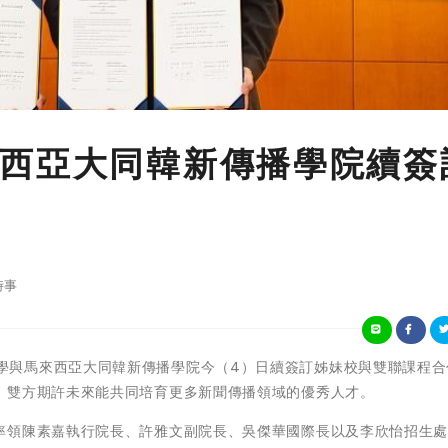
西亞大同韓新傳播學院續簽
時事
中國文化大學與馬來西亞大同韓新傳播學院今（4）日續簽訂姊妹校與雙聯課程
，雙方期許未來能共同培育更多新聞傳播領域的優秀人才。
率領陳素嘉執行院長、許雅文副院長、吳傑華國際長以及李欣怡招生