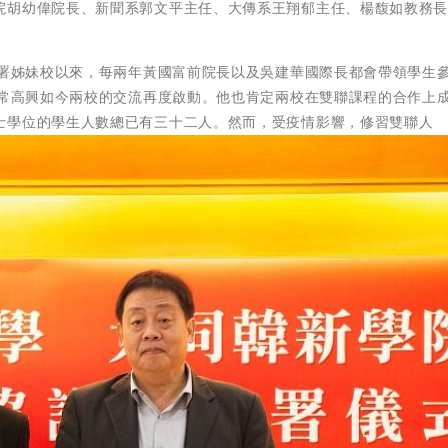
院胡幼偉院長、新聞系郭文平主任、大傳系王翔郁主任、楊馥如教務
簽署姊妹校以來，每兩年黃國富前院長以及吳建華國際長都會帶領學生
非常高興如今兩校的交流再度啟動。他也肯定兩校在雙聯課程的合作上
士學位的學生人數總已有三十二人。然而，受疫情影響，修習雙聯人