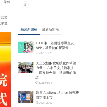
長、陳維
參訪文
成果豐
精選新聞稿
最新新聞稿
FLOC唯一基督徒專屬交友
APP，基督徒的新福音
2021/03/29
天上父親的愛延續化作希望
力量！ 六名子女捐贈家扶
「南投映全號」延續善的循
環
2026/08/08
鎧應 AudienceSense 臉部辨
識功能上市
2026/08/07