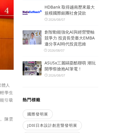
HDBank 取得越南歷來最大
規模國際銀團社會貸款
2026/08/07
創智動能強化AI與經營雙軸
競爭力 投資長受臺大EMBA
邀分享AI時代投資思維
2026/08/07
ASUSx三麗鷗耍酷聯萌 潮玩
開學祭搶抱AI筆電！
2026/08/07
媒體人
減輕學生
熱門標籤
定能引吸
。
國際發明展
色。陳雲
JDIE日本設計創意暨發明展