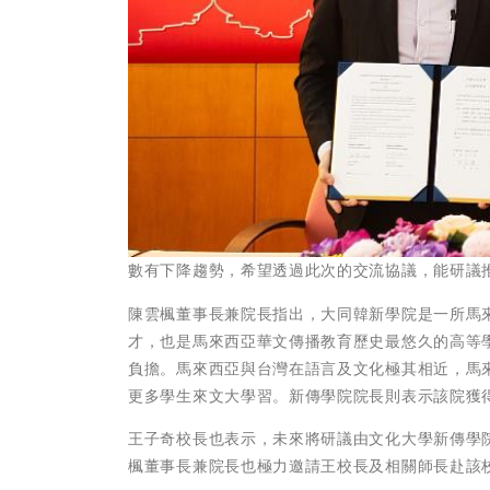
數有下降趨勢，希望透過此次的交流協議，能研議
陳雲楓董事長兼院長指出，大同韓新學院是一所馬來
才，也是馬來西亞華文傳播教育歷史最悠久的高等
負擔。馬來西亞與台灣在語言及文化極其相近，馬
更多學生來文大學習。新傳學院院長則表示該院獲
王子奇校長也表示，未來將研議由文化大學新傳學
楓董事長兼院長也極力邀請王校長及相關師長赴該