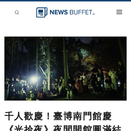
回到首頁
新聞稿分類
登入
刊登
千人歡慶！臺博南門館慶
《光拾夜》夜間開館圓滿結