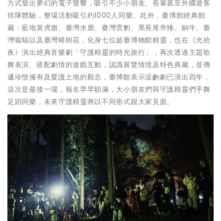
方式發出夢幻的電子聲響，吸引不少小朋友、長輩甚至外國遊客
排隊體驗，整場活動吸引約1000人同樂。此外，臺博館經典館
藏：藍地黃虎旗、臺灣水鹿、臺灣雲豹、黑長尾帝雉、銅牛、臺
灣狐蝠以及臺灣樟樹花，化身七位超臺博物館精靈，也在《光拾
夜》演出經典音樂劇「守護精靈的時光旅行」，再次透過主題歌
舞表演、搭配劇情的遊戲互動，認識展覽情境及特色典藏，並傳
遞珍惜擁有及愛護土地的觀念，臺博館表示這齣劇已演出四年，
這次是最後一場，報名早早額滿，大小朋友們與守護精靈們手舞
足蹈同樂，未來守護精靈將以不同形式跟大家見面。