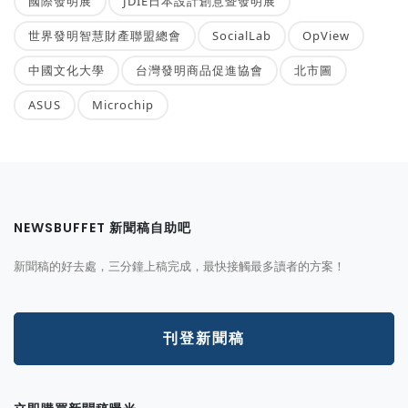
國際發明展
JDIE日本設計創意暨發明展
世界發明智慧財產聯盟總會
SocialLab
OpView
中國文化大學
台灣發明商品促進協會
北市圖
ASUS
Microchip
NEWSBUFFET 新聞稿自助吧
新聞稿的好去處，三分鐘上稿完成，最快接觸最多讀者的方案！
刊登新聞稿