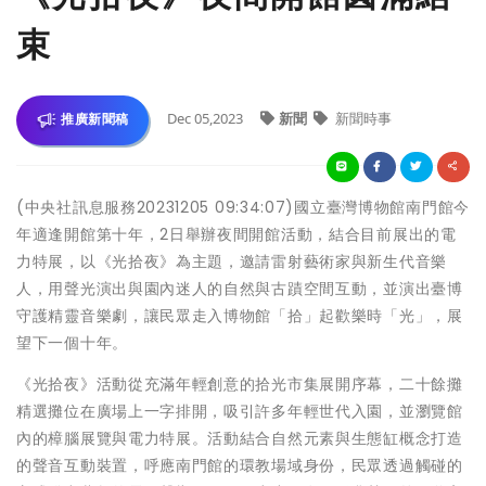
束
Dec 05,2023
新聞
新聞時事
推廣新聞稿
(中央社訊息服務20231205 09:34:07)國立臺灣博物館南門館今
年適逢開館第十年，2日舉辦夜間開館活動，結合目前展出的電
力特展，以《光拾夜》為主題，邀請雷射藝術家與新生代音樂
人，用聲光演出與園內迷人的自然與古蹟空間互動，並演出臺博
守護精靈音樂劇，讓民眾走入博物館「拾」起歡樂時「光」，展
望下一個十年。
《光拾夜》活動從充滿年輕創意的拾光市集展開序幕，二十餘攤
精選攤位在廣場上一字排開，吸引許多年輕世代入園，並瀏覽館
內的樟腦展覽與電力特展。活動結合自然元素與生態缸概念打造
的聲音互動裝置，呼應南門館的環教場域身份，民眾透過觸碰的