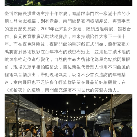
臺博館館長洪世佑主持十年館慶，邀請跟南門館一樣滿十歲的小
朋友登台獻祝福，別有意義。南門館是臺灣樟腦產業、專賣事業
的重要歷史見證，2013年正式對外營運，陸續透過特展、館校合
作、多元教育推廣活動站穩腳步，未來持續陪伴大家下一個十
年。而在夜色降臨後，夜間開館的重頭戲正式開始，藝術家張方
禹將雷射藝術投影在百年樟樹的茂密樹冠上，並搭配古蹟水池的
噴泉水柱定位進行變化，自然的生命力彷彿化為星光點點閃耀眼
前，現場民眾爭相拍照留念，四位新生代音樂人也用不同曲風的
輕電氣音樂演出，帶動現場氣氛，吸引不少首次造訪的年輕樂
迷，室內展區也不乏許多年輕族群駐留在展品前細細觀賞，在
《光拾夜》的這晚，南門館充滿著不同世代的笑聲與活力。