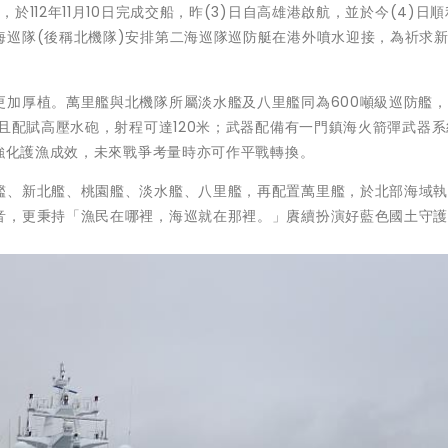
112年11月10日完成交船，昨(3)日自高雄港啟航，並於今(4)日
海巡隊(後稱北機隊)安排第二海巡隊巡防艇在港外噴水迎接，為祈求
更加厚植。萬里艦與北機隊所屬淡水艦及八里艦同為600噸級巡防艦
，且配賦高壓水砲，射程可達120米；武器配備有一門鎮海火箭彈武器
與強化護漁成效，未來戰爭考量時亦可作平戰轉換。
艦、新北艦、桃園艦、淡水艦、八里艦，再配置萬里艦，於北部海域
音，更秉持「漁民在哪裡，海巡就在那裡。」賡續扮演好藍色國土守