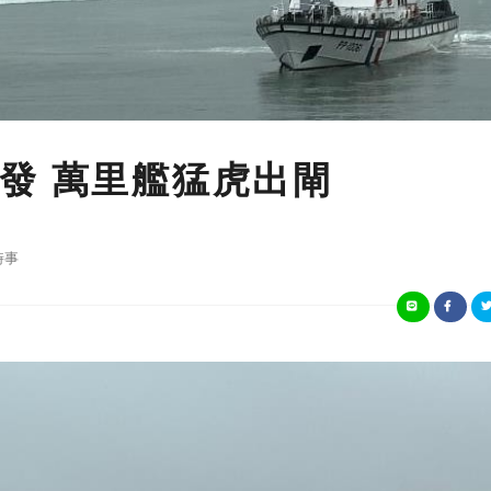
發 萬里艦猛虎出閘
時事