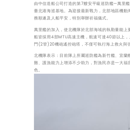
由中信造船公司打造的第7艘安平級巡防艦—萬里艦，於
臺北港海巡基地。為迎接最新戰力，北部地區機動
務順遂及人船平安，特別舉辦祈福儀式。
萬里艦的加入，使北機隊於北部海域的執勤量能上
船皆採用4部MTU高速主機，航速可達40節以上
門(2管)20機砲遙控砲塔，不僅可執行海上救火
北機隊表示：目前隊上所屬巡防艦為新竹艦、宜蘭
難、護漁能力上增添不少助力，對漁民亦是一大福
色。