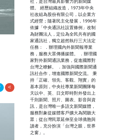
社，是台灣最具影響力的新聞媒
體。 經歷組織改造，1973年中央
社改組為股份有限公司，以企業方
式經營；隨著民主化發展，1996年
依據「中央通訊社設置條例」改制
為財團法人，定位為全民共有的國
家通訊社，獨立超然執行三大法定
任務： ．辦理國內外新聞報導業
務，服務大眾傳播媒體。 ．辦理國
家對外新聞通訊業務，促進國際對
台灣之瞭解。 ．加強與國際新聞通
訊社合作，增進國際新聞交流。 秉
持「正確、領先、客觀、翔實」的
基本原則，中央社專業新聞團隊每
天以中、英、日文即時對外發出上
千則新聞、照片、圖表、影音與資
訊，是台灣唯一多語文新聞媒體，
服務對象從媒體客戶擴大為閱聽大
眾；從台灣民眾延伸至全球僑胞與
讀者，充分扮演「台灣之眼，世界
之窗」。