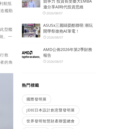
競爭力 投資長受臺大EMBA
順利航抵
邀分享AI時代投資思維
新造艦勤
2026/08/07
ASUSx三麗鷗耍酷聯萌 潮玩
，此型艦
開學祭搶抱AI筆電！
系統、一
2026/08/07
AMD公佈2026年第2季財務
執行救
報告
護者的角
2026/08/07
熱門標籤
國際發明展
JDIE日本設計創意暨發明展
世界發明智慧財產聯盟總會