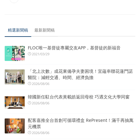
精選新聞稿
最新新聞稿
FLOC唯一基督徒專屬交友APP，基督徒的新福音
2021/03/29
「北上次數」成花東備孕夫妻困境！宜蘊串聯花蓮門諾
醫院：減輕交通、時間、經濟負擔
2026/08/06
韓國新任駐台代表黃載皓返回母校 巧遇文化大學同窗
2026/08/06
配客嘉推全台首創可循環禮盒 RePresent！滿千再抽萬
元機票
2026/08/06