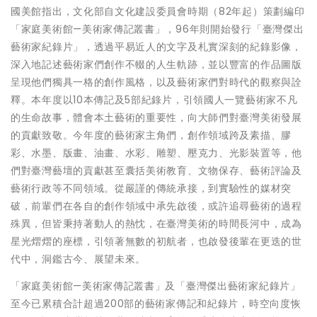
國美館指出，文化部自文化建設委員會時期（82年起）策劃編印
「家庭美術館—美術家傳記叢書」，96年則開始發行「臺灣傑出
藝術家紀錄片」，透過平易近人的文字及札實深刻的紀錄影像，
深入地記述藝術家們創作不輟的人生軌跡，並以豐富的作品圖版
呈現他們獨具一格的創作風格，以及藝術家們對時代的觀察與詮
釋。本年度以10本傳記及5部紀錄片，引領國人一覽藝術家不凡
的生命故事，體會本土藝術的重要性，向大師們對臺灣美術發展
的貢獻致敬。今年度的藝術家主角們，創作領域跨及素描、膠
彩、水墨、版畫、油畫、水彩、雕塑、壓克力、光影裝置等，他
們對臺灣藝壇的貢獻甚至囊括美術教育、文物保存、藝術評論及
藝術行政等不同領域。從嚴謹的傳統承接，到實驗性的媒材突
破，前輩們在各自的創作領域中承先啟後，或許追尋藝術的過程
殊異，但皆秉持著動人的熱忱，在臺灣美術的時間長河中，成為
星光熠熠的座標，引領著無數的初航者，也啟發後輩在更迭的世
代中，洞鑑古今、展望未來。
「家庭美術館—美術家傳記叢書」及「臺灣傑出藝術家紀錄片」
至今已累積合計超過200部的藝術家傳記和紀錄片，時空向度恢