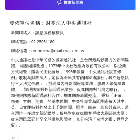
推廣新聞稿
發佈單位名稱：財團法人中央通訊社
新聞聯絡人：訊息服務核稿員
聯絡電話：02-25051180
聯絡信箱：
timtimcna@mail.cna.com.tw
中央通訊社是中華民國的國家通訊社，是台灣最具影響力的新聞媒
體。 經歷組織改造，1973年中央社改組為股份有限公司，以企業
方式經營；隨著民主化發展，1996年依據「中央通訊社設置條
例」改制為財團法人，定位為全民共有的國家通訊社，獨立超然執
行三大法定任務： ．辦理國內外新聞報導業務，服務大眾傳播媒
體。 ．辦理國家對外新聞通訊業務，促進國際對台灣之瞭解。 ．
加強與國際新聞通訊社合作，增進國際新聞交流。 秉持「正確、
領先、客觀、翔實」的基本原則，中央社專業新聞團隊每天以中、
英、日文即時對外發出上千則新聞、照片、圖表、影音與資訊，是
台灣唯一多語文新聞媒體，服務對象從媒體客戶擴大為閱聽大眾；
從台灣民眾延伸至全球僑胞與讀者，充分扮演「台灣之眼，世界之
窗」。