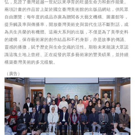
弘，見證了臺灣超越一世紀以來孕育的旺盛生命力和創作能量。
兩項計畫的作品皆上架於國立臺灣美術館的出版品網站，供民眾
自由瀏覽；每年度的成品亦廣為贈閱各大藝文機構、圖書館等，
提升觸及率與傳播率，開放臺灣美術史與當代生活不斷對話，成
為共生共榮的有機體。這兩大系列的出版，不僅是為了美學史料
的建構，保存藝術家的創作結晶和不朽身影，亦是故事的傳誦、
靈感的播撒，賦予歷史與生命交織的活性。期盼未來能讓大眾認
識這塊土地上曾經、正在綻發的眾多藝術家的豐美碩果，並持續
構築臺灣美術的多元樣貌。
（廣告）