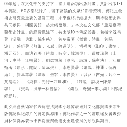
01年起，在文化部的支持下，接手這兩項出版計畫，共計出版171
本傳記、60多部紀錄片，留下富饒的文獻和影音資料。傳記是藝
術史研究最重要的基礎工程，未來也將持續擴大，期待藝術史界
共同參與，與國美館一起永續發展。」本次在文化部「重建臺灣
藝術史計畫」的經費挹注下，共出版10本傳記叢書，包括李既鳴
著《涵融．典雅．孫多慈》、黃冬富著《樸實．詩畫．黃鷗
波》、盛鎧著《無形．光感．陳道明》、潘襎著《鄉印．書情．
潘元石》、白適銘著《跨越．時空．韓湘寧》、蕭瓊瑞著《山
河．史詩．江明賢》、劉碧旭著《彩光．詩域．蘇憲法》、江敏
甄著《原形．開闔．陳幸婉》、李思賢著《遊戲．神通．倪再
沁》、龔卓軍著《漂浪．臺客．李俊賢》；以及《吉光．片羽—
黃清埕》、《純粹．先行—莊世和》、《靜謐．詩境—陳景
容》、《寶島．風華—林智信》、《鏡觀．奇變—李小鏡》5部紀
錄影片。
此次與會藝術家代表蘇憲法與李小鏡皆表達對文化部與國美館出
版傳記與紀錄片的肯定與感謝；傳記作者之一的蕭瓊瑞及審查委
員林保堯亦表示學界對臺灣藝術史重建發展的珍視與期待。