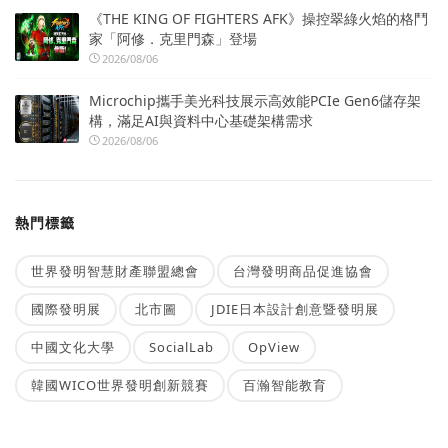
《THE KING OF FIGHTERS AFK》操控翠綠火焰的格鬥
家「阿修．克里門森」登場
2026/08/06
Microchip攜手美光科技展示高效能PCIe Gen6儲存架
構，滿足AI與資料中心基礎架構需求
2026/08/06
熱門標籤
世界發明智慧財產聯盟總會
台灣發明商品促進協會
國際發明展
北市圖
JDIE日本設計創意暨發明展
中國文化大學
SocialLab
OpView
韓國WICO世界發明創新競賽
百瀚智能教育