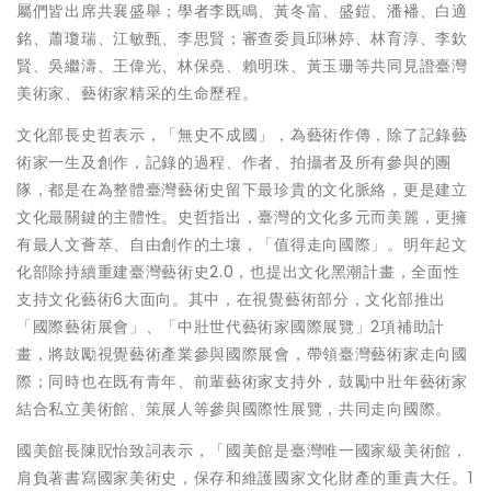
屬們皆出席共襄盛舉；學者李既鳴、黃冬富、盛鎧、潘襎、白適
銘、蕭瓊瑞、江敏甄、李思賢；審查委員邱琳婷、林育淳、李欽
賢、吳繼濤、王偉光、林保堯、賴明珠、黃玉珊等共同見證臺灣
美術家、藝術家精采的生命歷程。
文化部長史哲表示，「無史不成國」，為藝術作傳，除了記錄藝
術家一生及創作，記錄的過程、作者、拍攝者及所有參與的團
隊，都是在為整體臺灣藝術史留下最珍貴的文化脈絡，更是建立
文化最關鍵的主體性。史哲指出，臺灣的文化多元而美麗，更擁
有最人文薈萃、自由創作的土壤，「值得走向國際」。明年起文
化部除持續重建臺灣藝術史2.0，也提出文化黑潮計畫，全面性
支持文化藝術6大面向。其中，在視覺藝術部分，文化部推出
「國際藝術展會」、「中壯世代藝術家國際展覽」2項補助計
畫，將鼓勵視覺藝術產業參與國際展會，帶領臺灣藝術家走向國
際；同時也在既有青年、前輩藝術家支持外，鼓勵中壯年藝術家
結合私立美術館、策展人等參與國際性展覽，共同走向國際。
國美館長陳貺怡致詞表示，「國美館是臺灣唯一國家級美術館，
肩負著書寫國家美術史，保存和維護國家文化財產的重責大任。1