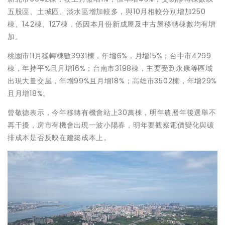
五股區、土城區、淡水區增加較多，與10月相較分別增加250
棟、142棟、127棟，係因本月份新成屋及中古屋移轉棟數均有增
加。
桃園市11月移轉棟數3931棟，年增6%，月增15%；台中市4299
棟，年持平%且月增16%；台南市3198棟，主要受到永康等區域
出現大量交屋，年增99%且月增18%；高雄市3502棟，年增29%
且月增18%。
曾敬德表示，今年移轉有機會站上30萬棟，明年農曆年後選舉不
再干擾，房市有機會出現一波小陽春，明年要觀察電價變化與碳
排成本是否反映在建築成本上。