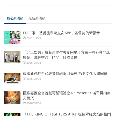
精選新聞稿
最新新聞稿
FLOC唯一基督徒專屬交友APP，基督徒的新福音
2021/03/29
「北上次數」成花東備孕夫妻困境！宜蘊串聯花蓮門諾
醫院：減輕交通、時間、經濟負擔
2026/08/06
韓國新任駐台代表黃載皓返回母校 巧遇文化大學同窗
2026/08/06
配客嘉推全台首創可循環禮盒 RePresent！滿千再抽萬
元機票
2026/08/06
《THE KING OF FIGHTERS AFK》操控翠綠火焰的格鬥