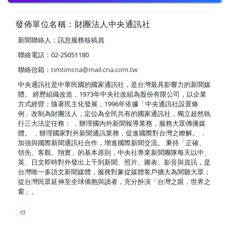
發佈單位名稱：財團法人中央通訊社
新聞聯絡人：訊息服務核稿員
聯絡電話：02-25051180
聯絡信箱：
timtimcna@mail.cna.com.tw
中央通訊社是中華民國的國家通訊社，是台灣最具影響力的新聞媒
體。 經歷組織改造，1973年中央社改組為股份有限公司，以企業
方式經營；隨著民主化發展，1996年依據「中央通訊社設置條
例」改制為財團法人，定位為全民共有的國家通訊社，獨立超然執
行三大法定任務： ．辦理國內外新聞報導業務，服務大眾傳播媒
體。 ．辦理國家對外新聞通訊業務，促進國際對台灣之瞭解。 ．
加強與國際新聞通訊社合作，增進國際新聞交流。 秉持「正確、
領先、客觀、翔實」的基本原則，中央社專業新聞團隊每天以中、
英、日文即時對外發出上千則新聞、照片、圖表、影音與資訊，是
台灣唯一多語文新聞媒體，服務對象從媒體客戶擴大為閱聽大眾；
從台灣民眾延伸至全球僑胞與讀者，充分扮演「台灣之眼，世界之
窗」。