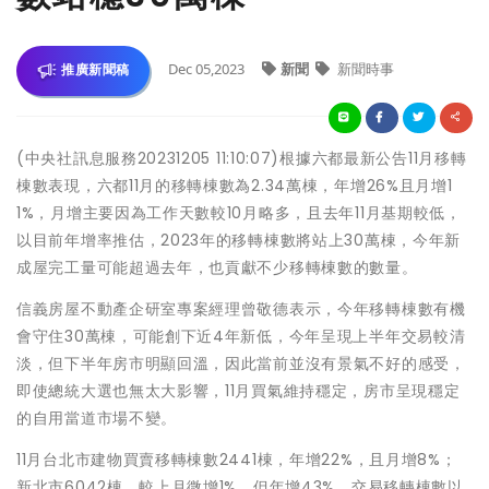
Dec 05,2023
新聞
新聞時事
推廣新聞稿
(中央社訊息服務20231205 11:10:07)根據六都最新公告11月移轉
棟數表現，六都11月的移轉棟數為2.34萬棟，年增26%且月增1
1%，月增主要因為工作天數較10月略多，且去年11月基期較低，
以目前年增率推估，2023年的移轉棟數將站上30萬棟，今年新
成屋完工量可能超過去年，也貢獻不少移轉棟數的數量。
信義房屋不動產企研室專案經理曾敬德表示，今年移轉棟數有機
會守住30萬棟，可能創下近4年新低，今年呈現上半年交易較清
淡，但下半年房市明顯回溫，因此當前並沒有景氣不好的感受，
即使總統大選也無太大影響，11月買氣維持穩定，房市呈現穩定
的自用當道市場不變。
11月台北市建物買賣移轉棟數2441棟，年增22%，且月增8%；
新北市6042棟，較上月微增1%，但年增43%，交易移轉棟數以