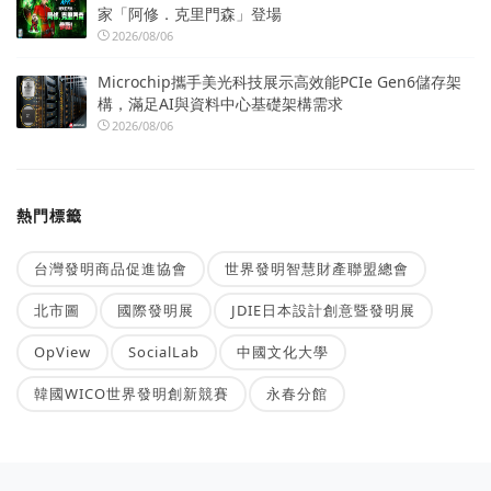
家「阿修．克里門森」登場
2026/08/06
Microchip攜手美光科技展示高效能PCIe Gen6儲存架
構，滿足AI與資料中心基礎架構需求
2026/08/06
熱門標籤
台灣發明商品促進協會
世界發明智慧財產聯盟總會
北市圖
國際發明展
JDIE日本設計創意暨發明展
OpView
SocialLab
中國文化大學
韓國WICO世界發明創新競賽
永春分館