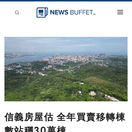
回到首頁
新聞稿分類
登入
刊登
信義房屋估 全年買賣移轉棟
數站穩30萬棟