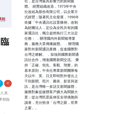
社，是台灣最具影響力的新聞媒
體。 經歷組織改造，1973年中央
社改組為股份有限公司，以企業方
式經營；隨著民主化發展，1996年
依據「中央通訊社設置條例」改制
為財團法人，定位為全民共有的國
家通訊社，獨立超然執行三大法定
校臨
任務： ．辦理國內外新聞報導業
務，服務大眾傳播媒體。 ．辦理國
家對外新聞通訊業務，促進國際對
台灣之瞭解。 ．加強與國際新聞通
訊社合作，增進國際新聞交流。 秉
持「正確、領先、客觀、翔實」的
基本原則，中央社專業新聞團隊每
天以中、英、日文即時對外發出上
千則新聞、照片、圖表、影音與資
訊，是台灣唯一多語文新聞媒體，
服務對象從媒體客戶擴大為閱聽大
僱人員、
眾；從台灣民眾延伸至全球僑胞與
學校臨
讀者，充分扮演「台灣之眼，世界
之窗」。