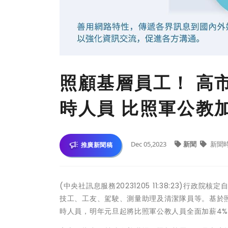
照顧基層員工！ 高
時人員 比照軍公教
Dec 05,2023
新聞
新聞
推廣新聞稿
(中央社訊息服務20231205 11:38:23)
技工、工友、駕駛、測量助理及清潔隊員等。基於照
時人員，明年元旦起將比照軍公教人員全面加薪4