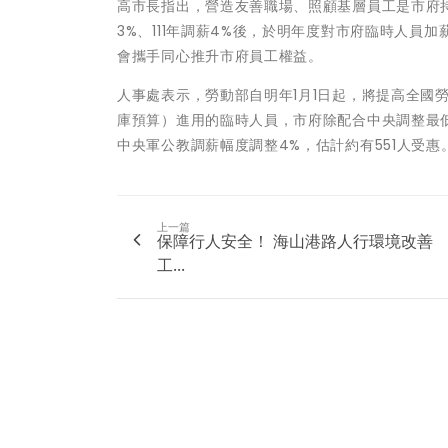
高市長指出，營造友善職場、照顧基層員工是市府持
3%、111年調薪4%後，於明年度對市府臨時人
會攜手同心推升市府員工權益。
人事處表示，勞動部自明年1月1日起，將提高全國勞工
庫預算）進用的臨時人員，市府除配合中央調整最
中央軍公教調薪幅度調整4%，估計約有551人受惠
上一篇
保障行人安全！ 海山港路人行環境改善
工...