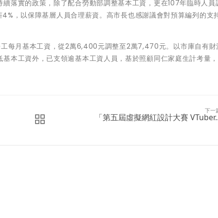
續落實的政策，除了配合勞動部調整基本工資，更在107年臨時人員
員加薪4%，以保障基層人員合理薪資。高市長也感謝議會對預算編列的支
每月基本工資，從2萬6,400元調整至2萬7,470元。以市庫自有
低基本工資外，已支領逾基本工資人員，基於照顧同仁家庭生計考量
。
下一
「第五屆虛擬網紅設計大賽 VTuber..