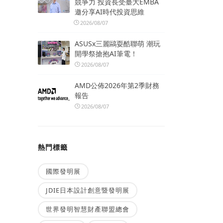
競爭力 投資長受臺大EMBA
邀分享AI時代投資思維
2026/08/07
ASUSx三麗鷗耍酷聯萌 潮玩
開學祭搶抱AI筆電！
2026/08/07
AMD公佈2026年第2季財務
報告
2026/08/07
熱門標籤
國際發明展
JDIE日本設計創意暨發明展
世界發明智慧財產聯盟總會