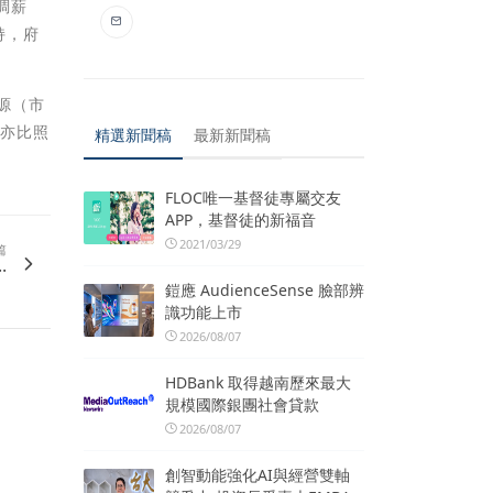
調薪
持，府
財源（市
，亦比照
精選新聞稿
最新新聞稿
FLOC唯一基督徒專屬交友
APP，基督徒的新福音
2021/03/29
篇
.
鎧應 AudienceSense 臉部辨
識功能上市
2026/08/07
HDBank 取得越南歷來最大
規模國際銀團社會貸款
2026/08/07
創智動能強化AI與經營雙軸