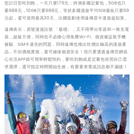
型計日型吃到飽，一天只要179元；跨洲多國定量包，5GB也只
要688元，10GB只要988元，等於多國漫遊平均1GB最低只要99
元起，還可使用最高30天，出國規劃使用遠傳原卡漫遊超划算。
遠傳表示，原號漫遊訊號 「最穩」，又不用帶分享器和一堆充電
器，超級方便，同時也不必擔心用免費Wi-Fi、個資被盜取手機
被駭、SIM卡遺失的問題，同時遠傳也推出性價比極高的漫遊產
品，不但價格實惠，還可確保個資安全！現只要透過遠傳官網或
心生活APP就可簡單輕鬆預約，要吃到飽或是定量包依照自己需
求選擇，還可指定時間開始生效，有重要來電或訊息都不漏接 !