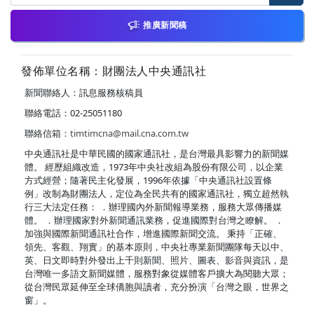
推廣新聞稿
發佈單位名稱：財團法人中央通訊社
新聞聯絡人：訊息服務核稿員
聯絡電話：02-25051180
聯絡信箱：
timtimcna@mail.cna.com.tw
中央通訊社是中華民國的國家通訊社，是台灣最具影響力的新聞媒
體。 經歷組織改造，1973年中央社改組為股份有限公司，以企業
方式經營；隨著民主化發展，1996年依據「中央通訊社設置條
例」改制為財團法人，定位為全民共有的國家通訊社，獨立超然執
行三大法定任務： ．辦理國內外新聞報導業務，服務大眾傳播媒
體。 ．辦理國家對外新聞通訊業務，促進國際對台灣之瞭解。 ．
加強與國際新聞通訊社合作，增進國際新聞交流。 秉持「正確、
領先、客觀、翔實」的基本原則，中央社專業新聞團隊每天以中、
英、日文即時對外發出上千則新聞、照片、圖表、影音與資訊，是
台灣唯一多語文新聞媒體，服務對象從媒體客戶擴大為閱聽大眾；
從台灣民眾延伸至全球僑胞與讀者，充分扮演「台灣之眼，世界之
窗」。