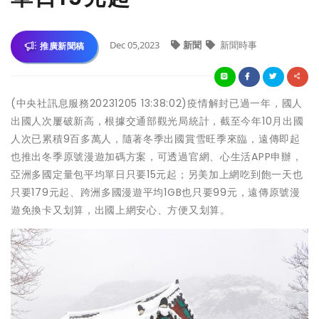
Dec 05,2023
新聞
新聞時事
推廣新聞稿
(中央社訊息服務20231205 13:38:02)疫情解封已過一年，國人
出國人次屢破新高，根據交通部觀光局統計，截至今年10月出國
人次已累積9百多萬人，隨著冬季出國賞雪旺季來臨，遠傳即起
也推出冬季原號漫遊加碼方案，可透過官網、心生活APP申辦，
亞洲多國定量包平均單日只要15元起；另美加上網吃到飽一天也
只要179元起、跨洲多國漫遊平均1GB也只要99元，遠傳原號漫
遊免換卡又划算，出國上網安心、方便又划算。