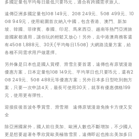
多國定量包平均每日最低只要15元，適合有跨國需求旅人。
遠傳亞洲多國定量包1GB 149元、2GB 249元、5GB 499元、10
GB 949元，使用範圍首次納入中國，包含香港、澳門、新加
坡、韓國、菲律賓、泰國、印尼、馬來西亞、越南等熱門亞洲旅
遊國家都適用，讓你玩的輕鬆又放心！另外，去中港澳商務客還
有45GB 1,888元、30天(平均每日1.5GB) 大網路流量方案，給
各種不同需求用戶做選擇。
另外像是日本也是國人賞櫻、滑雪主要首選，遠傳也有原號漫遊
優惠方案，日本定量包1GB 149元、平均單日也只要15元，還有2
GB 249元、5GB 488元等優惠方案；另外日本多日型吃到飽方
案，只要一次申請4天，最長可使用30天，就享有優惠價格199
元，使用更有彈性。
迎接疫後首波冬季賞雪、滑雪潮 遠傳原號漫遊免換卡方便又安
全
除亞洲國家外，國人前往美加、歐洲人數也不斷增加，不少國人
更是想要趁著冬季欣賞歐美極致雪景，遠傳即起也推出美加多日