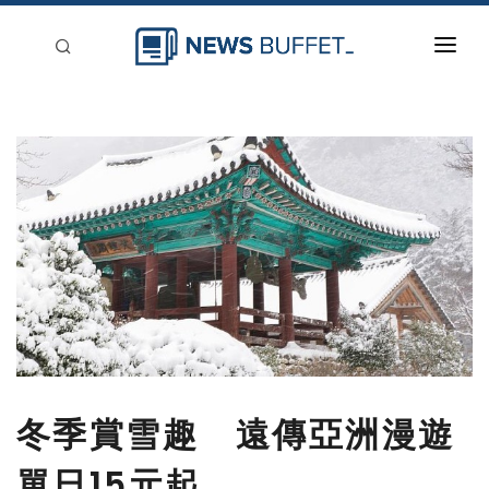
回到首頁
新聞稿分類
登入
刊登
冬季賞雪趣 遠傳亞洲漫遊
單日15元起