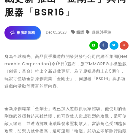
服器「BSR16」
Dec 05,2023
娛樂
遊戲與手遊
推廣新聞稿
身為全球領先、高品質手機遊戲開發與發行公司的網石集團(Net
marble Corporation)今(5日)宣布，旗下MMORPG手機遊戲
《劍靈：革命》推出全新遊戲更新。為了慶祝遊戲上市5週年，
玩家可體驗全新原創職業「金剛士」、伺服器「BSR16」與多項
遊戲內活動等豐富的新內容。
全新原創職業「金剛士」現已加入遊戲供玩家體驗。他使用的金
剛鎚武器揮舞起來雖然慢，但可對敵人造成強烈的攻擊，還可使
敵人緩速，並透過施展連續爆發來壓制敵人。當該角色受到越多
攻擊，防禦力就會提高，還可運用「輪迴」武功立即解除行動限