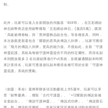
制。
此外，玩家可以進入全新開放的伺服器「BSR16」，在五彩繽紛
神石鑄幣商店使用銀幣獲取「五彩繽紛神石」(最高5萬)，購買
「高級祕傳卷軸」與「黑神靈飾品組合包」等各種道具。同時，
本次遊戲更新還包含「耀眼的君馬炎傳說八卦牌」，玩家可獲得
比「飛月的傳說八卦牌」更高的能力值。不僅如此，全新「守護
神靈庇護」系統為每個守護神靈提供不同的特定屬性。而排名副
本則開放最多 2 名玩家組隊進行PvE系統，並根據通關副本時間
來計算排名，玩家可透過遊玩副本獲得各種可用於全新「守護神
靈庇護」系統的獎勵。
《劍靈：革命》還將舉辦多項活動慶祝上市5週年。玩家可以享
受「銀幣慶典」，獲取「古代守護靈」、「+12耀眼的傳說裝備
全套組合」、「傳說守護神靈」、「傳說武功牌」、「傳說寶石
匣」和「傳說釣竿圖紙」。所有玩家現可參與多項額外限時活