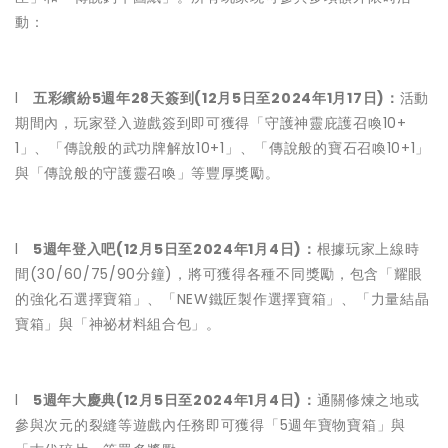
動：
l
五彩繽紛
5
週年
28
天簽到
(12
月
5
日至
2024
年
1
月
17
日
)
：
活動
期間內，玩家登入遊戲簽到即可獲得「守護神靈庇護召喚10+
1」、「傳說般的武功牌解放10+1」、「傳說般的寶石召喚10+1」
與「傳說般的守護靈召喚」等豐厚獎勵。
l
5
週年登入吧
(12
月
5
日至
2024
年
1
月
4
日
)
：
根據玩家上線時
間(30/60/75/90分鐘)，將可獲得各種不同獎勵，包含「耀眼
的強化石選擇寶箱」、「NEW鐵匠製作選擇寶箱」、「力量結晶
寶箱」與「神祕材料組合包」。
l
5
週年大慶典
(12
月
5
日至
2024
年
1
月
4
日
)
：
通關修煉之地或
參與次元的裂縫等遊戲內任務即可獲得「5週年寶物寶箱」與