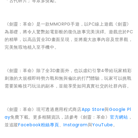
「古代碎片」等眾多獎勵。
《劍靈：革命》是一款MMORPG手遊，以PC線上遊戲《劍靈》
為基礎，將令人驚艷如電影般的復仇故事完美演繹。遊戲忠於PC
的精華，以高品質全3D畫面呈現，並將龐大故事內容及世界觀，
完美無瑕地植入至手機中。
《劍靈：革命》除了全3D畫面外，也以虛幻引擎4帶給玩家精彩
刺激的大規模即時勢力戰和無與倫比的打鬥體驗，玩家可以挑戰
需要策略技巧玩法的副本，並能享受如同真實社交的社群內容。
《劍靈：革命》現可透過應用程式商店
App Store
與
Google Pl
ay
免費下載。更多相關資訊，請參考《劍靈：革命》
官方網站
，
並追蹤
Facebook粉絲專頁
、
Instagram
與
YouTube
。