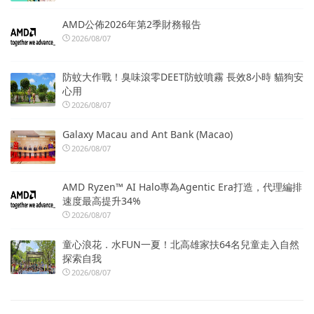
AMD公佈2026年第2季財務報告
2026/08/07
防蚊大作戰！臭味滾零DEET防蚊噴霧 長效8小時 貓狗安
心用
2026/08/07
Galaxy Macau and Ant Bank (Macao)
2026/08/07
AMD Ryzen™ AI Halo專為Agentic Era打造，代理編排
速度最高提升34%
2026/08/07
童心浪花．水FUN一夏！北高雄家扶64名兒童走入自然
探索自我
2026/08/07