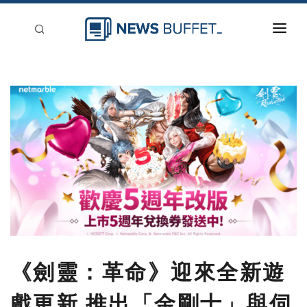
回到首頁
新聞稿分類
登入
刊登
《劍靈：革命》迎來全新遊
戲更新 推出「金剛士」與伺