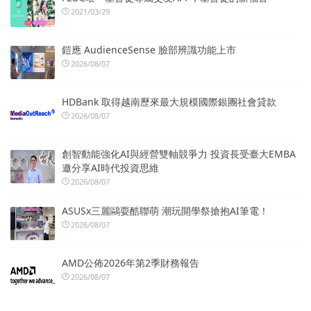
2021/03/29
鎧應 AudienceSense 臉部辨識功能上市
2026/08/07
HDBank 取得越南歷來最大規模國際銀團社會貸款
2026/08/07
創智動能強化AI與經營雙軸競爭力 投資長受臺大EMBA
邀分享AI時代投資思維
2026/08/07
ASUSx三麗鷗耍酷聯萌 潮玩開學祭搶抱AI筆電！
2026/08/07
AMD公佈2026年第2季財務報告
2026/08/07