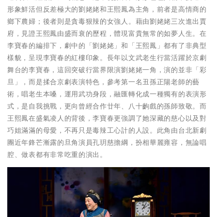
形象鮮活但反差極大的劉姥姥和王熙鳳為主角，前者是高情商的
鄉下農婦；後者則是貪毒狠辣的女強人。藉由劉姥姥三次進出賈
府，見證王熙鳳由盛而衰的歷程，體現富貴無常的如夢人生。在
李寶春的編排下，劇中的「劉姥姥」和「王熙鳳」都有了非典型
樣貌，呈現李寶春的紅樓印象。長年以文武老生行當活躍於京劇
舞台的李寶春，這回突破行當界限演劉姥姥一角，演的並非「彩
旦」，而是揉合京劇表演特色，參考第一名丑孫正陽老師的藝
術，唱老生本嗓，運用武功身段，融匯轉化成一種獨有的表演形
式，是自我挑戰，更向曾經合作廿年、八十齣戲的孫師致敬。而
王熙鳳在盛氣凌人的背後，李寶春更強調了她深藏的慈心以及對
巧姐滿滿的母愛，不再只是毒辣工心計的人設。此角由台北新劇
團近年鋒芒漸露的旦角演員孔玥慈擔綱，扮相華麗雍容，無論唱
腔、做表都有非常吃重的演出。