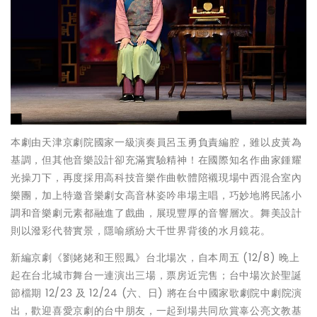
本劇由天津京劇院國家一級演奏員呂玉勇負責編腔，雖以皮黃為
基調，但其他音樂設計卻充滿實驗精神！在國際知名作曲家鍾耀
光操刀下，再度採用高科技音樂作曲軟體陪襯現場中西混合室內
樂團，加上特邀音樂劇女高音林姿吟串場主唱，巧妙地將民謠小
調和音樂劇元素都融進了戲曲，展現豐厚的音響層次。舞美設計
則以潑彩代替實景，隱喻繽紛大千世界背後的水月鏡花。
新編京劇《劉姥姥和王熙鳳》台北場次，自本周五 (12/8) 晚上
起在台北城市舞台一連演出三場，票房近完售；台中場次於聖誕
節檔期 12/23 及 12/24 (六、日) 將在台中國家歌劇院中劇院演
出，歡迎喜愛京劇的台中朋友，一起到場共同欣賞辜公亮文教基