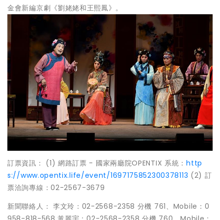
金會新編京劇《劉姥姥和王熙鳳》。
訂票資訊： (1) 網路訂票 - 國家兩廳院OPENTIX 系統：
http
s://www.opentix.life/event/1697175852300378113
(2) 訂
票洽詢專線：02-2567-3679
新聞聯絡人： 李文玲：02-2568-2358 分機 761、Mobile：0
958-818-568 黃麗宇：02-2568-2358 分機 760、Mobile：