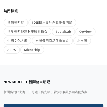
熱門標籤
國際發明展
JDIE日本設計創意暨發明展
世界發明智慧財產聯盟總會
SocialLab
OpView
中國文化大學
台灣發明商品促進協會
北市圖
ASUS
Microchip
NEWSBUFFET 新聞稿自助吧
新聞稿的好去處，三分鐘上稿完成，最快接觸最多讀者的方案！