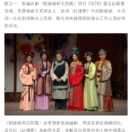
動之一，新編京劇《劉姥姥和王熙鳳》明日 (12/8) 週五起隆重
登場，李寶春破天荒演女人，扮演《紅樓夢》中的劉姥姥，今天
頭一次在彩排舞台上亮相，吸引所有媒體與前後台工作人員好奇
的目光。
《劉姥姥和王熙鳳》由李寶春負責編劇、導演並親自擔綱演出。
這次以《紅樓夢》為創想主題，從數百位形形色色人物中挑選出