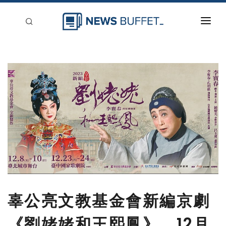
回到首頁
新聞稿分類
登入
刊登
辜公亮文教基金會新編京劇
《劉姥姥和王熙鳳》，12月