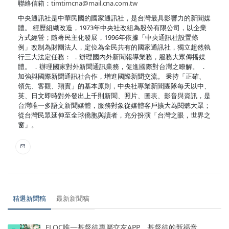
聯絡信箱：
timtimcna@mail.cna.com.tw
中央通訊社是中華民國的國家通訊社，是台灣最具影響力的新聞媒
體。 經歷組織改造，1973年中央社改組為股份有限公司，以企業
方式經營；隨著民主化發展，1996年依據「中央通訊社設置條
例」改制為財團法人，定位為全民共有的國家通訊社，獨立超然執
行三大法定任務： ．辦理國內外新聞報導業務，服務大眾傳播媒
體。 ．辦理國家對外新聞通訊業務，促進國際對台灣之瞭解。 ．
加強與國際新聞通訊社合作，增進國際新聞交流。 秉持「正確、
領先、客觀、翔實」的基本原則，中央社專業新聞團隊每天以中、
英、日文即時對外發出上千則新聞、照片、圖表、影音與資訊，是
台灣唯一多語文新聞媒體，服務對象從媒體客戶擴大為閱聽大眾；
從台灣民眾延伸至全球僑胞與讀者，充分扮演「台灣之眼，世界之
窗」。
精選新聞稿
最新新聞稿
FLOC唯一基督徒專屬交友APP，基督徒的新福音