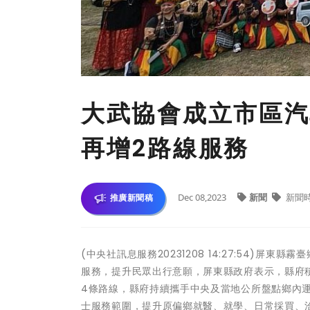
大武協會成立市區汽
再增2路線服務
Dec 08,2023
新聞
新聞
推廣新聞稿
(中央社訊息服務20231208 14:27:54)
服務，提升民眾出行意願，屏東縣政府表示，縣府積
4條路線，縣府持續攜手中央及當地公所盤點鄉內
士服務範圍，提升原偏鄉就醫、就學、日常採買、