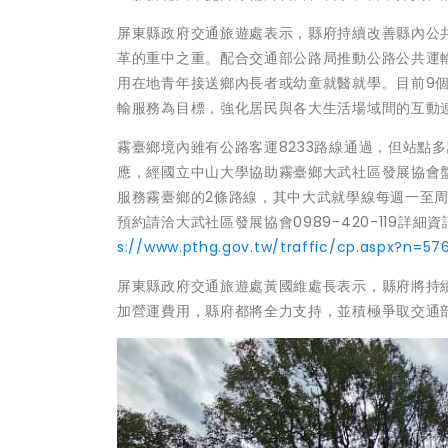
屏東縣政府交通旅遊處表示，縣府持續改善縣內公
革的重中之重。配合交通部公路局推動公路公共運
用在地青年接送鄉內長者或幼童就醫就學。目前9
輸服務為目標，強化居民與各大生活場域間的互動
霧臺鄉境內雖有公路客運8233路線通過，但站點
應，經國立中山大學協助霧臺鄉大武社區發展協會
服務霧臺鄉的2條路線，其中大武就學線每週一至
預約請洽大武社區發展協會0989-420-119
s://www.pthg.gov.tw/traffic/cp.aspx?n=5
屏東縣政府交通旅遊處黃國維處長表示，縣府將持
加營運費用，縣府都將全力支持，並積極爭取交通