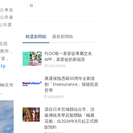
動公車改
讓公所雇
公共運
精選新聞稿
最新新聞稿
足因
運費用，
FLOC唯一基督徒專屬交友
營運，
APP，基督徒的新福音
ttp
2021/03/29
萬通保險憑藉50周年企劃首
創「Invesurance」保險投資
車輛或增
哲學
務。
2026/08/07
源自日本宮城縣仙台市、頂
級傳統美學花魁體驗「極麗
花魁」自2026年8月起正式開
放預約