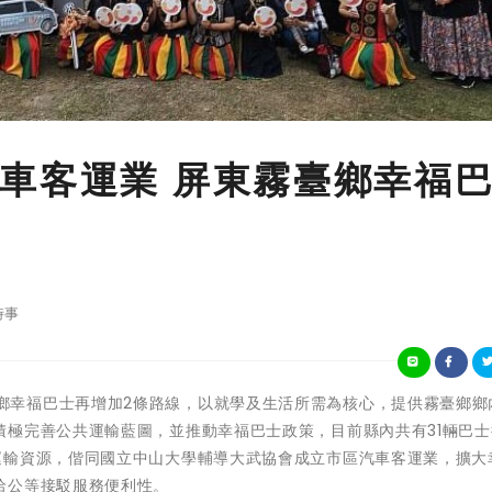
車客運業 屏東霧臺鄉幸福
時事
屏東縣霧臺鄉幸福巴士再增加2條路線，以就學及生活所需為核心，提供霧臺鄉
極完善公共運輸藍圖，並推動幸福巴士政策，目前縣內共有31輛巴士
運輸資源，偕同國立中山大學輔導大武協會成立市區汽車客運業，擴大
洽公等接駁服務便利性。