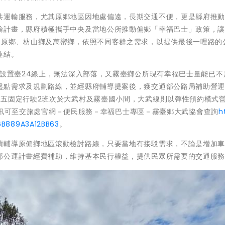
共運輸服務，尤其原鄉地區因地處偏遠，長期交通不便，更是縣府推
輸計畫，縣府積極攜手中央及當地公所推動偏鄉「幸福巴士」政策，
個原鄉、枋山鄉及萬巒鄉，依照不同客群之需求，以提供最後一哩路的
連結。
多設置臺24線上，無法深入部落，又霧臺鄉公所現有幸福巴士量能已不
盤點需求及規劃路線，並經縣府輔導提案後，獲交通部公路局補助營
周五固定行駛2班次於大武村及霧臺國小間，大武線則以彈性預約模式
詳細資訊可至交旅處官網－便民服務－幸福巴士專區－霧臺鄉大武協會查詢
h
76B889A3A12BB63
。
續輔導原偏鄉地區滾動檢討路線，只要當地有接駁需求，不論是增加
部公運計畫經費補助，維持基本民行權益，提供民眾所需要的交通服