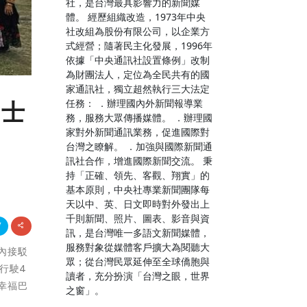
社，是台灣最具影響力的新聞媒
體。 經歷組織改造，1973年中央
社改組為股份有限公司，以企業方
式經營；隨著民主化發展，1996年
依據「中央通訊社設置條例」改制
為財團法人，定位為全民共有的國
家通訊社，獨立超然執行三大法定
任務： ．辦理國內外新聞報導業
巴士
務，服務大眾傳播媒體。 ．辦理國
家對外新聞通訊業務，促進國際對
台灣之瞭解。 ．加強與國際新聞通
訊社合作，增進國際新聞交流。 秉
持「正確、領先、客觀、翔實」的
基本原則，中央社專業新聞團隊每
天以中、英、日文即時對外發出上
千則新聞、照片、圖表、影音與資
訊，是台灣唯一多語文新聞媒體，
服務對象從媒體客戶擴大為閱聽大
鄉內接駁
眾；從台灣民眾延伸至全球僑胞與
行駛4
讀者，充分扮演「台灣之眼，世界
幸福巴
之窗」。