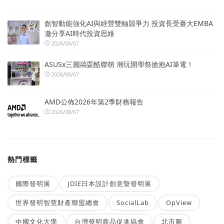
創智動能強化AI與經營雙軸競爭力 投資長受臺大EMBA
邀分享AI時代投資思維
2026/08/07
ASUSx三麗鷗耍酷聯萌 潮玩開學祭搶抱AI筆電！
2026/08/07
AMD公佈2026年第2季財務報告
2026/08/07
熱門標籤
國際發明展
JDIE日本設計創意暨發明展
世界發明智慧財產聯盟總會
SocialLab
OpView
中國文化大學
台灣發明商品促進協會
北市圖