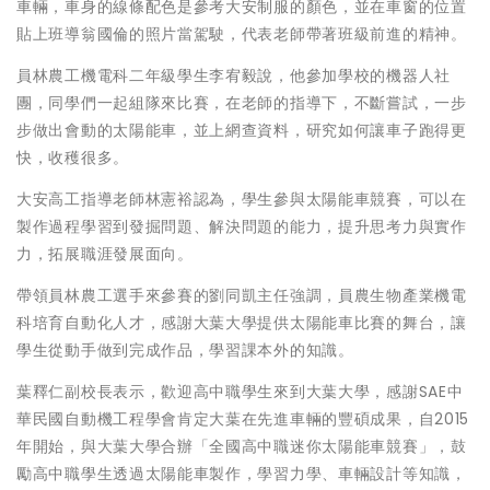
車輛，車身的線條配色是參考大安制服的顏色，並在車窗的位置
貼上班導翁國倫的照片當駕駛，代表老師帶著班級前進的精神。
員林農工機電科二年級學生李宥毅說，他參加學校的機器人社
團，同學們一起組隊來比賽，在老師的指導下，不斷嘗試，一步
步做出會動的太陽能車，並上網查資料，研究如何讓車子跑得更
快，收穫很多。
大安高工指導老師林憲裕認為，學生參與太陽能車競賽，可以在
製作過程學習到發掘問題、解決問題的能力，提升思考力與實作
力，拓展職涯發展面向。
帶領員林農工選手來參賽的劉同凱主任強調，員農生物產業機電
科培育自動化人才，感謝大葉大學提供太陽能車比賽的舞台，讓
學生從動手做到完成作品，學習課本外的知識。
葉釋仁副校長表示，歡迎高中職學生來到大葉大學，感謝SAE中
華民國自動機工程學會肯定大葉在先進車輛的豐碩成果，自2015
年開始，與大葉大學合辦「全國高中職迷你太陽能車競賽」，鼓
勵高中職學生透過太陽能車製作，學習力學、車輛設計等知識，