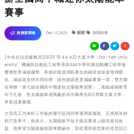
賽事
Dec 11,2023
新聞
新聞時事
推廣新聞稿
(中央社訊息服務20231211 15:44:42)大葉大學〈Da-Yeh Univ
ersity〉機械與自動化工程學系與SAE中華民國自動機工程學會
響應世界減碳趨勢，有感於能源消耗產生的碳排放加速地球暖
化，減碳是全球共同目標，綠色能源更是減碳重要一環，雙方聯
合舉辦「第七屆全國高中職迷你太陽能車競賽」，推動綠能教育
向下扎根，對太陽能車感興趣的高中職學生8日齊聚大葉大學，
爭取冠軍榮耀。
大安高工汽車科三年級的蕭守廷與同學運用保麗龍、瓦楞紙等材
料打造車子，他表示，太陽能板平放才能在賽道上顯現最佳效
益，他希望太陽能板能跟車體融合，因此選用箱型車的造型設計