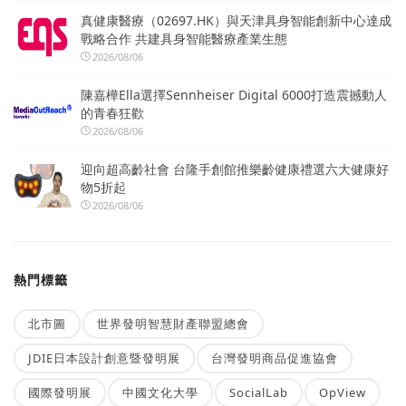
真健康醫療（02697.HK）與天津具身智能創新中心達成
戰略合作 共建具身智能醫療產業生態
2026/08/06
陳嘉樺Ella選擇Sennheiser Digital 6000打造震撼動人
的青春狂歡
2026/08/06
迎向超高齡社會 台隆手創館推樂齡健康禮選六大健康好
物5折起
2026/08/06
熱門標籤
北市圖
世界發明智慧財產聯盟總會
JDIE日本設計創意暨發明展
台灣發明商品促進協會
國際發明展
中國文化大學
SocialLab
OpView