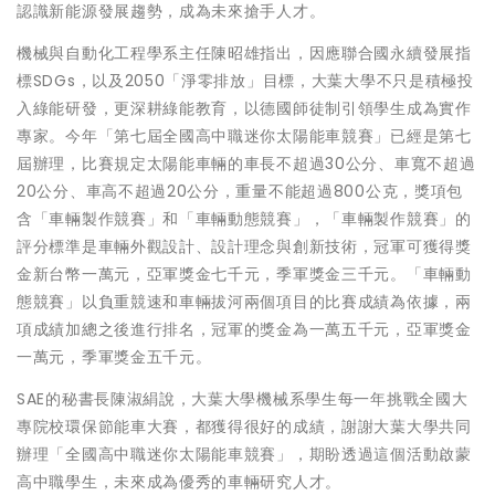
認識新能源發展趨勢，成為未來搶手人才。
機械與自動化工程學系主任陳昭雄指出，因應聯合國永續發展指
標SDGs，以及2050「淨零排放」目標，大葉大學不只是積極投
入綠能研發，更深耕綠能教育，以德國師徒制引領學生成為實作
專家。今年「第七屆全國高中職迷你太陽能車競賽」已經是第七
屆辦理，比賽規定太陽能車輛的車長不超過30公分、車寬不超過
20公分、車高不超過20公分，重量不能超過800公克，獎項包
含「車輛製作競賽」和「車輛動態競賽」，「車輛製作競賽」的
評分標準是車輛外觀設計、設計理念與創新技術，冠軍可獲得獎
金新台幣一萬元，亞軍獎金七千元，季軍獎金三千元。「車輛動
態競賽」以負重競速和車輛拔河兩個項目的比賽成績為依據，兩
項成績加總之後進行排名，冠軍的獎金為一萬五千元，亞軍獎金
一萬元，季軍獎金五千元。
SAE的秘書長陳淑絹說，大葉大學機械系學生每一年挑戰全國大
專院校環保節能車大賽，都獲得很好的成績，謝謝大葉大學共同
辦理「全國高中職迷你太陽能車競賽」，期盼透過這個活動啟蒙
高中職學生，未來成為優秀的車輛研究人才。