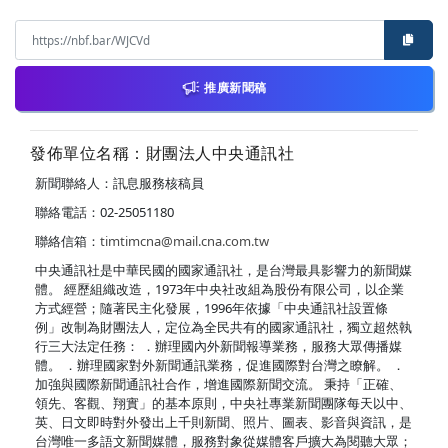
推廣新聞稿
發佈單位名稱：財團法人中央通訊社
新聞聯絡人：訊息服務核稿員
聯絡電話：02-25051180
聯絡信箱：
timtimcna@mail.cna.com.tw
中央通訊社是中華民國的國家通訊社，是台灣最具影響力的新聞媒
體。 經歷組織改造，1973年中央社改組為股份有限公司，以企業
方式經營；隨著民主化發展，1996年依據「中央通訊社設置條
例」改制為財團法人，定位為全民共有的國家通訊社，獨立超然執
行三大法定任務： ．辦理國內外新聞報導業務，服務大眾傳播媒
體。 ．辦理國家對外新聞通訊業務，促進國際對台灣之瞭解。 ．
加強與國際新聞通訊社合作，增進國際新聞交流。 秉持「正確、
領先、客觀、翔實」的基本原則，中央社專業新聞團隊每天以中、
英、日文即時對外發出上千則新聞、照片、圖表、影音與資訊，是
台灣唯一多語文新聞媒體，服務對象從媒體客戶擴大為閱聽大眾；