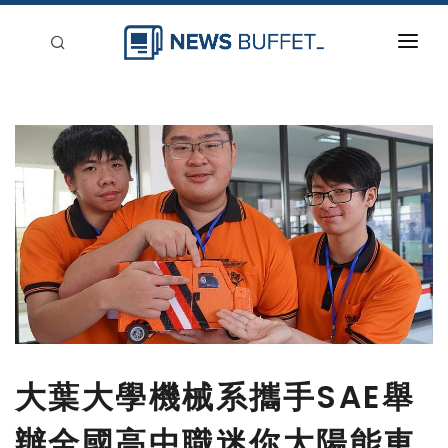
回到首頁
新聞稿分類
登入
刊登
大葉大學機械系攜手SAE舉
辦全國高中職迷你太陽能車