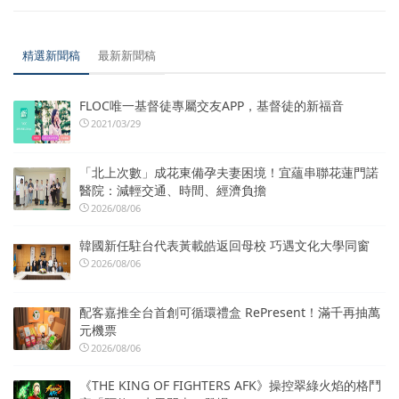
精選新聞稿
最新新聞稿
FLOC唯一基督徒專屬交友APP，基督徒的新福音
2021/03/29
「北上次數」成花東備孕夫妻困境！宜蘊串聯花蓮門諾
醫院：減輕交通、時間、經濟負擔
2026/08/06
韓國新任駐台代表黃載皓返回母校 巧遇文化大學同窗
2026/08/06
配客嘉推全台首創可循環禮盒 RePresent！滿千再抽萬
元機票
2026/08/06
《THE KING OF FIGHTERS AFK》操控翠綠火焰的格鬥