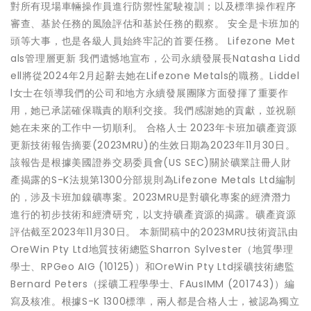
對所有現場車輛操作員進行防禦性駕駛複訓；以及標準操作程序
審查、基於任務的風險評估和基於任務的觀察。 安全是卡班加的
頭等大事，也是各級人員始終牢記的首要任務。 Lifezone Met
als管理層更新 我們遺憾地宣布，公司永續發展長Natasha Lidd
ell將從2024年2月起辭去她在Lifezone Metals的職務。Liddel
l女士在領導我們的公司和地方永續發展團隊方面發揮了重要作
用，她已承諾確保職責的順利交接。我們感謝她的貢獻，並祝願
她在未來的工作中一切順利。 合格人士 2023年卡班加礦產資源
更新技術報告摘要(2023MRU)的生效日期為2023年11月30日。
該報告是根據美國證券交易委員會(US SEC)關於礦業註冊人財
產揭露的S-K法規第1300分部規則為Lifezone Metals Ltd編制
的，涉及卡班加鎳礦專案。2023MRU是對礦化專案的經濟潛力
進行的初步技術和經濟研究，以支持礦產資源的揭露。礦產資源
評估截至2023年11月30日。 本新聞稿中的2023MRU技術資訊由
OreWin Pty Ltd地質技術總監Sharron Sylvester（地質學理
學士、RPGeo AIG (10125)）和OreWin Pty Ltd採礦技術總監
Bernard Peters（採礦工程學學士、FAusIMM (201743)）編
寫及核准。根據S-K 1300標準，兩人都是合格人士，被認為獨立