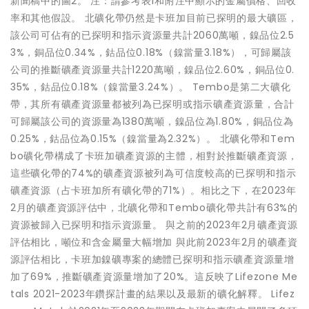
新聞稿中的圖2。 注：請參考表1和附注中顯示的金屬價格、回收
率和其他假設。 北礦化帶仍然是卡班加目前已探明的最大礦區，
該公司可佔有的已探明和指示資源量共計2060萬噸，鎳品位2.5
3%，銅品位0.34%，鈷品位0.18%（鎳當量3.18%），可歸屬該
公司的推斷礦產資源量共計1220萬噸，鎳品位2.60%，銅品位0.
35%，鈷品位0.18%（鎳當量3.24%）。 Tembo是第二大礦化
帶，其所有礦產資源量都被列為已探明或指示礦產資源量，合計
可歸屬該公司的資源量為1380萬噸，鎳品位為1.80%，銅品位為
0.25%，鈷品位為0.15%（鎳當量為2.32%）。 北礦化帶和Tem
bo礦化帶構成了卡班加礦產資源的主體，相對於推斷礦產資源，
這些礦化帶的74%的礦產資源被列為可信度較高的已探明和指示
礦產資源（占卡班加所有礦化帶的71%）。相比之下，在2023年
2月的礦產資源評估中，北礦化帶和Tembo礦化帶共計有63%的
資源被歸入已探明和指示資源量。 與之前的2023年2月礦產資源
評估相比，噸位和含金屬量大幅增加 與此前2023年2月的礦產資
源評估相比，卡班加鎳礦專案的總體已探明和指示礦產資源量增
加了69%，推斷礦產資源量增加了20%。這反映了Lifezone Me
tals 2021-2023年鑽探計畫的結果以及最新的礦化解釋。 Lifez