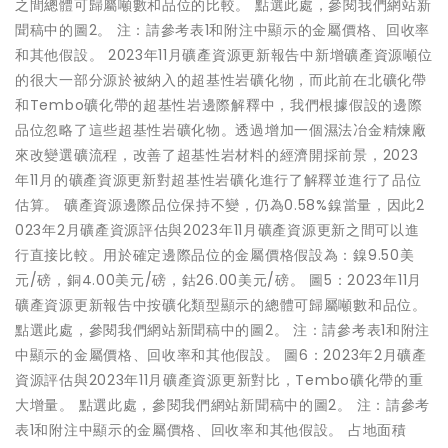
之間總體可歸屬噸數和品位的比較。 點選此處，參閱我們網站新
聞稿中的圖2。 注：請參考表1和附注中顯示的金屬價格、回收率
和其他假設。 2023年11月礦產資源更新報告中新增礦產資源噸位
的很大一部分源於被納入的超基性岩礦化物，而此前在北礦化帶
和Tembo礦化帶的超基性岩邊際解釋中，我們根據假設的邊際
品位忽略了這些超基性岩礦化物。透過增加一個濕法冶金精煉廠
來改變選礦流程，改善了超基性岩材料的經濟開採前景，2023
年11月的礦產資源更新對超基性岩礦化進行了解釋並進行了品位
估算。 礦產資源邊際品位保持不變，仍為0.58%鎳當量，因此2
023年2月礦產資源評估與2023年11月礦產資源更新之間可以進
行直接比較。用於確定邊際品位的金屬價格假設為：鎳9.50美
元/磅，銅4.00美元/磅，鈷26.00美元/磅。 圖5：2023年11月
礦產資源更新報告中按礦化類型顯示的總體可歸屬噸數和品位。
點選此處，參閱我們網站新聞稿中的圖2。 注：請參考表1和附注
中顯示的金屬價格、回收率和其他假設。 圖6：2023年2月礦產
資源評估與2023年11月礦產資源更新對比，Tembo礦化帶的重
大增量。 點選此處，參閱我們網站新聞稿中的圖2。 注：請參考
表1和附注中顯示的金屬價格、回收率和其他假設。 占地面積