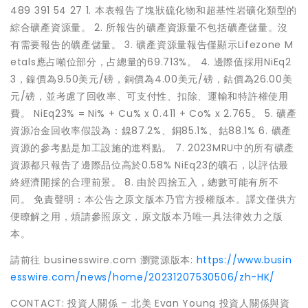
489 391 54 27 1. 本表報告了塊狀硫化物和超基性岩礦化類型的
綜合礦產資源量。 2. 所報告的礦產資源量不包括礦產儲量。沒
有需要報告的礦產儲量。 3. 礦產資源量報告僅顯示Lifezone M
etals應占噸位部分，占總量的69.713%。 4. 邊際值採用NiEq2
3，鎳價為9.50美元/磅，銅價為4.00美元/磅，鈷價為26.00美
元/磅，並考慮了回收率、可支付性、扣除、運輸和特許權使用
費。 NiEq23% = Ni% + Cu% x 0.411 + Co% x 2.765。 5. 礦產
資源冶金回收率假設為：鎳87.2%、銅85.1%、鈷88.1% 6. 礦產
資源的參考點是加工設施的進料點。 7. 2023MRU中的所有礦產
資源都只報告了邊際品位高於0.58% NiEq23的礦石，以評估最
終經濟開採的合理前景。 8. 由於四捨五入，總數可能有所不
同。 免責聲明：本公告之原文版本乃官方授權版本。譯文僅供方
便瞭解之用，煩請參照原文，原文版本乃唯一具法律效力之版
本。
請前往 businesswire.com 瀏覽源版本:
https://www.busin
esswire.com/news/home/20231207530506/zh-HK/
CONTACT: 投資人關係 – 北美 Evan Young 投資人關係與資