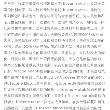
設不同。許多實際事件和情況超出了Lifezone Metals及其子公
司的控制範圍。這些陳述受制於有關Lifezone Metals業務的一
系列風險和不確定性，實際結果可能會大相逕庭。這些風險和不
確定性包括但不限於：總體經濟、政治和商業狀況，包括但不限
於經濟和營運中斷、全球通貨膨脹以及材料和服務成本上升；未
能確立礦產儲量和礦產資源，所開採金屬和/或礦物的品級和回
收率，未來探勘的成功，取樣和資料的可靠性，任何測試工作的
成功，資本和營運成本與預估值的顯著差異，獲取所需的政府、
環境或其他專案核准的延遲或失敗，政府法規、立法和稅率的變
化，通貨膨脹，匯率和外匯供應的變化，大宗商品價格的波動，
專案開發的延遲以及其他因素，以及可能就業務合併或其他原因
針對Lifezone Metals提起的任何法律訴訟的結果；未能達成業
務合併的預期效益，包括整合LHL和GoGreen業務方面的困難；
與Lifezone Metals業務推廣、Hydromet技術的有效性以及預
期業務里程碑的時機相關的風險；Lifezone Metals透過卡班加
專案對礦產資源的開發和加工；競爭對Lifezone Metals業務的
影響；Lifezone Metals執行其成長策略、有效管理成長和留住
其關鍵員工的能力；Lifezone Metals實現並保持盈利的能力；