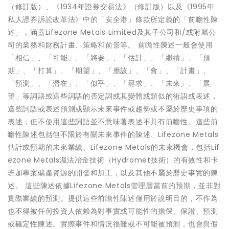
（修訂版）、《1934年證券交易法》（修訂版）以及《1995年
私人證券訴訟改革法》中的「安全港」條款所定義的「前瞻性陳
述」，涵蓋Lifezone Metals Limited及其子公司和/或附屬公
司的業務和財務計畫、策略和前景等。 前瞻性陳述一般會使用
「相信」、「可能」、「將要」、「估計」、「繼續」、「預
期」、「打算」、「期望」、「應該」、「會」、「計畫」、
「預測」、「潛在」、「似乎」、「尋求」、「未來」、「展
望」等詞語或這些詞語的否定詞或其變體或類似的術語或表述，
這些詞語或表述預測或顯示未來事件或趨勢或不屬於歷史事項的
表述；但不使用這些詞語並不意味著表述不具有前瞻性。這些前
瞻性陳述包括但不限於有關未來事件的陳述、Lifezone Metals
估計或預期的未來業績、Lifezone Metals的未來機會，包括Lif
ezone Metals濕法冶金技術（Hydromet技術）的有效性和卡
班加專案礦產資源的開發和加工，以及其他不屬於歷史事實的陳
述。 這些陳述依據Lifezone Metals管理層當前的預期，並非對
實際業績的預測。提供這些前瞻性陳述僅用於說明目的，不作為
也不得被任何投資人依賴為對事實或可能性的擔保、保證、預測
或確定性陳述。實際事件和情況很難或不可能被預測，也會與假