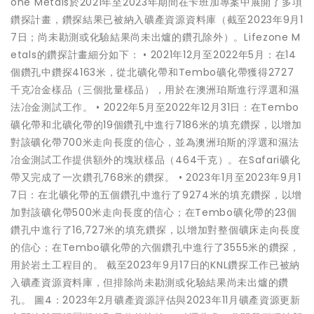
one Metals於2021年至2023年期間在卡班加專案中展開了多項
鑽探計畫，鑽探結果已被納入礦產資源資料庫（截至2023年9月1
7日；尚未勘測或化驗結果尚未出爐的鑽孔除外）。Lifezone M
etals的鑽探計畫細分如下： • 2021年12月至2022年5月：在14
個鑽孔中鑽探4163米，從北礦化帶和Tembo礦化帶獲得2727
千克冶金樣品（三個批量樣品），用於在澳洲珀斯進行浮選和濕
法冶金測試工作。 • 2022年5月至2022年12月31日：在Tembo
礦化帶和北礦化帶的19個鑽孔中進行7186米的填充鑽探，以增加
對該礦化帶700米走向長度的信心，並為澳洲珀斯的浮選和濕法
冶金測試工作提供額外的塊狀樣品（464千克）。在Safari礦化
帶又完成了一次鑽孔768米的鑽探。 • 2023年1月至2023年9月1
7日：在北礦化帶的五個鑽孔中進行了9274米的填充鑽探，以增
加對該礦化帶500米走向長度的信心；在Tembo礦化帶的23個
鑽孔中進行了16,727米的填充鑽探，以增加對整個礦床走向長度
的信心；在Tembo礦化帶的六個鑽孔中進行了3555米的鑽探，
用於岩土工程目的。 截至2023年9月17日的KNL鑽探工作已被納
入礦產資源資料庫，但排除尚未勘測或化驗結果尚未出爐的鑽
孔。 圖4：2023年2月礦產資源評估與2023年11月礦產資源更新