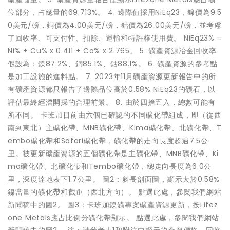
位部分，占總量的69.713%。 4. 邊際值採用NiEq23，鎳價為9.5
0美元/磅，銅價為4.00美元/磅，鈷價為26.00美元/磅，並考慮
了回收率、可支付性、扣除、運輸和特許權使用費。 NiEq23% =
Ni% + Cu% x 0.411 + Co% x 2.765。 5. 礦產資源冶金回收率
假設為：鎳87.2%、銅85.1%、鈷88.1%。 6. 礦產資源的參考點
是加工設施的進料點。 7. 2023年11月礦產資源更新報告中的所
有礦產資源都只報告了邊際品位高於0.58% NiEq23的礦石，以
評估最終經濟開採的合理前景。 8. 由於四捨五入，總數可能有
所不同。 卡班加目前由六個已確認的不同礦化帶組成，即（從西
南到東北）主礦化帶、MNB礦化帶、Kima礦化帶、北礦化帶、T
embo礦化帶和Safari礦化帶，礦化帶的走向長度超過7.5公
里。被更新礦產資源的五個礦化帶是主礦化帶、MNB礦化帶、Ki
ma礦化帶、北礦化帶和Tembo礦化帶，總走向長度為6.0公
里，深度達地表下1.7公里。 圖2：斜長剖面圖，顯示大於0.58%
鎳當量的礦化帶和截距（西北方向）。 點選此處，參閱我們網站
新聞稿中的圖2。 圖3：卡班加鎳礦專案礦產資源更新，按Lifez
one Metals應占比例分礦化帶顯示。 點選此處，參閱我們網站