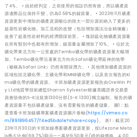
了4%。 • 由於經判定，之前使用的假設仍然有效，所以礦產資
源邊際品位保持不變，仍為0.58%的鎳當量。 • 2023年11月礦產
資源更新中增加的礦產資源噸位的很大一部分源於納入了更多的
超基性岩礦化物。加工流程的改變（包括增加濕法冶金精煉廠）
改善了超基性岩材料的經濟開採前景。 • 塊狀硫化物礦產資源量
在所有類別中也都有所增加，鎳當量金屬增加了10%。 • 位於北
礦化帶東北方向一公里處的Tembo礦化帶的礦產資源量大幅增
加。Tembo礦化帶沿著東北方向向Safari礦化帶延伸的地帶
（被稱為Safari Link）仍然有開採潛力。 • 其他增加礦產資源的
區域包括北礦化帶、主礦化帶和MNB礦化帶，以及首次報告的Ki
ma礦化帶的礦產資源。 卡班加礦產資源更新報告由OreWin Pt
y Ltd地質學技術總監Sharron Sylvester根據美國證券交易委
員會頒佈的S-K法規第1300分部(S-K 1300)獨立編制。報告的礦
產資源量不包括礦產儲量。沒有需要報告的礦產儲量。 圖1：點
選查看卡班加鎳礦專案礦產資源圖片卷軸(
https://vimeo.co
m/891896457/f4ed5bda1e?share=copy
)。 表1：截至20
23年11月30日的卡班加鎳專案礦產資源更新，按Lifezone Meta
ls應占比例(69.7%)顯示——基於9.50美元/磅的鎳價格、4.00