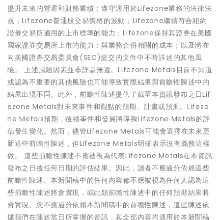
提升未來的營運和財務業績；遵守適用於Lifezone業務的法律法
規；Lifezone普通股交易價格的波動；Lifezone繼續符合紐約
證券交易所適用的上市標準的能力；Lifezone保持其證券在美國
國家證券交易所上市的能力；與業務合併相關的成本；以及將在
向美國證券交易委員會(SEC)提交的文件中不時詳述的其他風
險。 上述風險因素並非詳盡無遺。Lifezone Metals目前不知道
或認為不重要的其他風險也可能導致實際結果與前瞻性陳述中的
結果出現不同。此外，前瞻性陳述提供了截至本資訊發布之日Lif
ezone Metals對未來事件和觀點的預期、計畫或預測。Lifezo
ne Metals預期，後續事件和發展將導致Lifezone Metals的評
估發生變化。然而，儘管Lifezone Metals可能會選擇在未來更
新這些前瞻性陳述，但Lifezone Metals明確表示沒有義務這樣
做。 這些前瞻性陳述不應被視為代表Lifezone Metals在本資訊
發布之日後任何日期的評估結果。因此，讀者不應過分依賴這些
前瞻性陳述。本新聞稿中的任何內容都不應被視為任何人認為這
些前瞻性陳述將會實現，或此類前瞻性陳述中的任何預期結果將
會實現。您不應過分依賴本新聞稿中的前瞻性陳述，這些陳述依
據我們在陳述當日所掌握的資訊，其全部內容均適用於本新聞稿