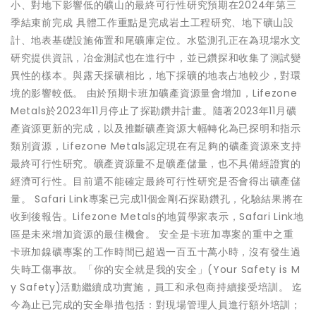
小、對地下影響低的礦山的最終可行性研究預期在2024年第三
季結束前完成 具體工作重點是完成岩土工程研究、地下礦山設
計、地表基礎設施佈置和尾礦庫定位。水監測孔正在為現場水文
研究提供資訊，冶金測試也在進行中，並已鑽探和收集了測試變
異性的樣本。與露天採礦相比，地下採礦的地表占地較少，對環
境的影響較低。 由於預期卡班加礦產資源量會增加，Lifezone
Metals於2023年11月停止了探勘鑽井計畫。隨著2023年11月礦
產資源更新的完成，以及推斷礦產資源大幅轉化為已探明和指示
類別資源，Lifezone Metals認定現在有足夠的礦產資源來支持
最終可行性研究。礦產資源量不是礦產儲量，也不具備經證實的
經濟可行性。目前還不能確定最終可行性研究是否會得出礦產儲
量。 Safari Link專案已完成11個金剛石探勘鑽孔，化驗結果將在
收到後報告。Lifezone Metals的地質學家表示，Safari Link地
區是未來增加資源的最佳機會。 安全是卡班加專案的重中之重
卡班加鎳礦專案的工作時間已超過一百五十萬小時，沒有發生過
失時工傷事故。「你的安全就是我的安全」(Your Safety is M
y Safety)活動繼續成功實施，員工和承包商持續接受培訓。 迄
今為止已完成的安全舉措包括：對現場管理人員進行額外培訓；