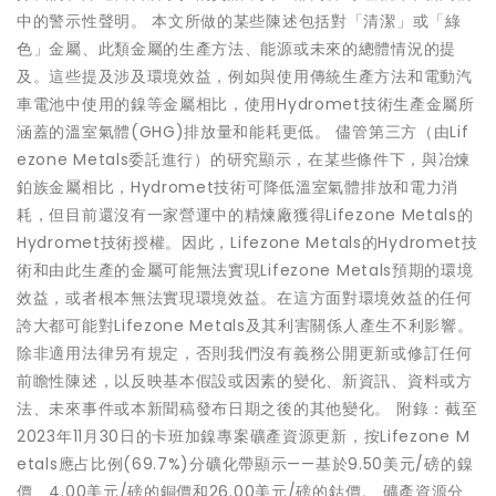
中的警示性聲明。 本文所做的某些陳述包括對「清潔」或「綠
色」金屬、此類金屬的生產方法、能源或未來的總體情況的提
及。這些提及涉及環境效益，例如與使用傳統生產方法和電動汽
車電池中使用的鎳等金屬相比，使用Hydromet技術生產金屬所
涵蓋的溫室氣體(GHG)排放量和能耗更低。 儘管第三方（由Lif
ezone Metals委託進行）的研究顯示，在某些條件下，與冶煉
鉑族金屬相比，Hydromet技術可降低溫室氣體排放和電力消
耗，但目前還沒有一家營運中的精煉廠獲得Lifezone Metals的
Hydromet技術授權。因此，Lifezone Metals的Hydromet技
術和由此生產的金屬可能無法實現Lifezone Metals預期的環境
效益，或者根本無法實現環境效益。在這方面對環境效益的任何
誇大都可能對Lifezone Metals及其利害關係人產生不利影響。
除非適用法律另有規定，否則我們沒有義務公開更新或修訂任何
前瞻性陳述，以反映基本假設或因素的變化、新資訊、資料或方
法、未來事件或本新聞稿發布日期之後的其他變化。 附錄：截至
2023年11月30日的卡班加鎳專案礦產資源更新，按Lifezone M
etals應占比例(69.7%)分礦化帶顯示——基於9.50美元/磅的鎳
價、4.00美元/磅的銅價和26.00美元/磅的鈷價。 礦產資源分