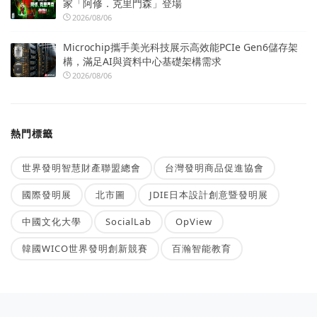
家「阿修．克里門森」登場
2026/08/06
Microchip攜手美光科技展示高效能PCIe Gen6儲存架
構，滿足AI與資料中心基礎架構需求
2026/08/06
熱門標籤
世界發明智慧財產聯盟總會
台灣發明商品促進協會
國際發明展
北市圖
JDIE日本設計創意暨發明展
中國文化大學
SocialLab
OpView
韓國WICO世界發明創新競賽
百瀚智能教育