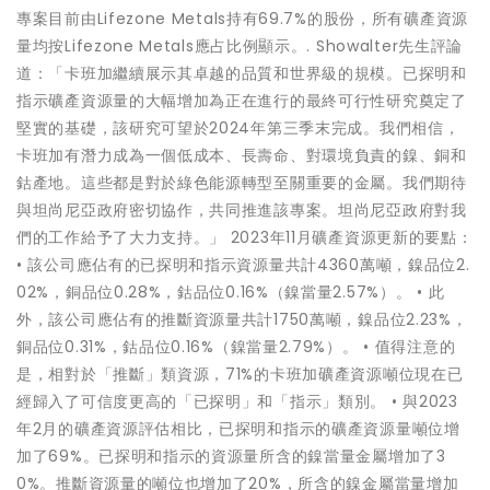
專案目前由Lifezone Metals持有69.7%的股份，所有礦產資源
量均按Lifezone Metals應占比例顯示。. Showalter先生評論
道：「卡班加繼續展示其卓越的品質和世界級的規模。已探明和
指示礦產資源量的大幅增加為正在進行的最終可行性研究奠定了
堅實的基礎，該研究可望於2024年第三季末完成。我們相信，
卡班加有潛力成為一個低成本、長壽命、對環境負責的鎳、銅和
鈷產地。這些都是對於綠色能源轉型至關重要的金屬。我們期待
與坦尚尼亞政府密切協作，共同推進該專案。坦尚尼亞政府對我
們的工作給予了大力支持。」 2023年11月礦產資源更新的要點：
• 該公司應佔有的已探明和指示資源量共計4360萬噸，鎳品位2.
02%，銅品位0.28%，鈷品位0.16%（鎳當量2.57%）。 • 此
外，該公司應佔有的推斷資源量共計1750萬噸，鎳品位2.23%，
銅品位0.31%，鈷品位0.16%（鎳當量2.79%）。 • 值得注意的
是，相對於「推斷」類資源，71%的卡班加礦產資源噸位現在已
經歸入了可信度更高的「已探明」和「指示」類別。 • 與2023
年2月的礦產資源評估相比，已探明和指示的礦產資源量噸位增
加了69%。已探明和指示的資源量所含的鎳當量金屬增加了3
0%。推斷資源量的噸位也增加了20%，所含的鎳金屬當量增加