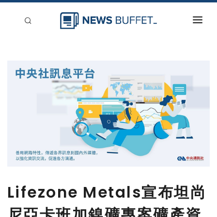
回到首頁
新聞稿分類
登入
刊登
Lifezone Metals宣布坦尚
尼亞卡班加鎳礦專案礦產資