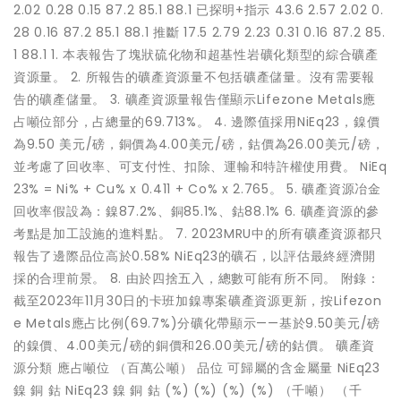
2.02 0.28 0.15 87.2 85.1 88.1 已探明+指示 43.6 2.57 2.02 0.
28 0.16 87.2 85.1 88.1 推斷 17.5 2.79 2.23 0.31 0.16 87.2 85.
1 88.1 1. 本表報告了塊狀硫化物和超基性岩礦化類型的綜合礦產
資源量。 2. 所報告的礦產資源量不包括礦產儲量。沒有需要報
告的礦產儲量。 3. 礦產資源量報告僅顯示Lifezone Metals應
占噸位部分，占總量的69.713%。 4. 邊際值採用NiEq23，鎳價
為9.50 美元/磅，銅價為4.00美元/磅，鈷價為26.00美元/磅，
並考慮了回收率、可支付性、扣除、運輸和特許權使用費。 NiEq
23% = Ni% + Cu% x 0.411 + Co% x 2.765。 5. 礦產資源冶金
回收率假設為：鎳87.2%、銅85.1%、鈷88.1% 6. 礦產資源的參
考點是加工設施的進料點。 7. 2023MRU中的所有礦產資源都只
報告了邊際品位高於0.58% NiEq23的礦石，以評估最終經濟開
採的合理前景。 8. 由於四捨五入，總數可能有所不同。 附錄：
截至2023年11月30日的卡班加鎳專案礦產資源更新，按Lifezon
e Metals應占比例(69.7%)分礦化帶顯示——基於9.50美元/磅
的鎳價、4.00美元/磅的銅價和26.00美元/磅的鈷價。 礦產資
源分類 應占噸位 （百萬公噸） 品位 可歸屬的含金屬量 NiEq23
鎳 銅 鈷 NiEq23 鎳 銅 鈷 (%) (%) (%) (%) （千噸） （千