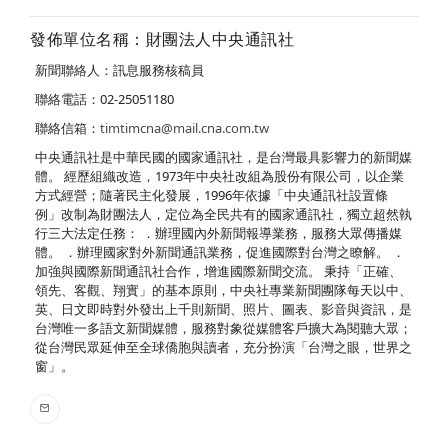
發佈單位名稱：財團法人中央通訊社
新聞聯絡人：訊息服務核稿員
聯絡電話：02-25051180
聯絡信箱：
timtimcna@mail.cna.com.tw
中央通訊社是中華民國的國家通訊社，是台灣最具影響力的新聞媒
體。 經歷組織改造，1973年中央社改組為股份有限公司，以企業
方式經營；隨著民主化發展，1996年依據「中央通訊社設置條
例」改制為財團法人，定位為全民共有的國家通訊社，獨立超然執
行三大法定任務： ．辦理國內外新聞報導業務，服務大眾傳播媒
體。 ．辦理國家對外新聞通訊業務，促進國際對台灣之瞭解。 ．
加強與國際新聞通訊社合作，增進國際新聞交流。 秉持「正確、
領先、客觀、翔實」的基本原則，中央社專業新聞團隊每天以中、
英、日文即時對外發出上千則新聞、照片、圖表、影音與資訊，是
台灣唯一多語文新聞媒體，服務對象從媒體客戶擴大為閱聽大眾；
從台灣民眾延伸至全球僑胞與讀者，充分扮演「台灣之眼，世界之
窗」。