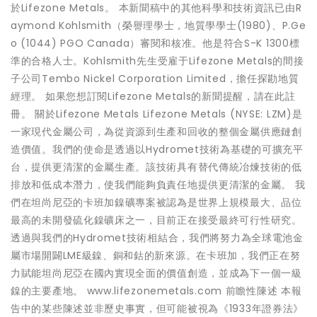
於Lifezone Metals。 本新聞稿中的其他科學和技術資訊已由R
aymond Kohlsmith（榮譽理學士，地質學學士(1980)、P.Ge
o (1044) PGO Canada）審閱和核准。他是符合S-K 1300標
準的合格人士。Kohlsmith先生受雇于Lifezone Metals的間接
子公司Tembo Nickel Corporation Limited，擔任探勘地質
經理。 如果您想訂閱Lifezone Metals的新聞提醒，請在此註
冊。 關於Lifezone Metals Lifezone Metals (NYSE: LZM)是
一家現代金屬公司，為從資源到生產和回收的整個金屬供應鏈創
造價值。我們的使命是透過以Hydromet技術為基礎的可擴充平
台，提供更清潔的金屬生產。該技術具有替代傳統冶煉技術的低
排放和低成本潛力，使我們能夠負責任地提供更清潔的金屬。 我
們在坦尚尼亞的卡班加鎳礦專案被認為是世界上規模最大、品位
最高的未開發硫化鎳礦床之一，目前正在接受最終可行性研究。
透過與我們的Hydromet技術相結合，我們將努力為全球電池金
屬市場開闢LME級鎳、銅和鈷的新來源。在卡班加，我們正在努
力賦能坦尚尼亞在國內實現全面的價值創造，並成為下一個一級
鎳的主要產地。 www.lifezonemetals.com 前瞻性陳述 本報
告中的某些陳述並非歷史事實，但可能被視為《1933年證券法》