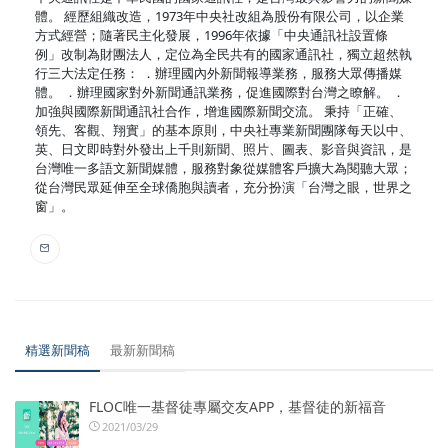
體。 經歷組織改造，1973年中央社改組為股份有限公司，以企業
方式經營；隨著民主化發展，1996年依據「中央通訊社設置條
例」改制為財團法人，定位為全民共有的國家通訊社，獨立超然執
行三大法定任務： ．辦理國內外新聞報導業務，服務大眾傳播媒
體。 ．辦理國家對外新聞通訊業務，促進國際對台灣之瞭解。 ．
加強與國際新聞通訊社合作，增進國際新聞交流。 秉持「正確、
領先、客觀、翔實」的基本原則，中央社專業新聞團隊每天以中、
英、日文即時對外發出上千則新聞、照片、圖表、影音與資訊，是
台灣唯一多語文新聞媒體，服務對象從媒體客戶擴大為閱聽大眾；
從台灣民眾延伸至全球僑胞與讀者，充分扮演「台灣之眼，世界之
窗」。
精選新聞稿
最新新聞稿
FLOC唯一基督徒專屬交友APP，基督徒的新福音
2021/03/29