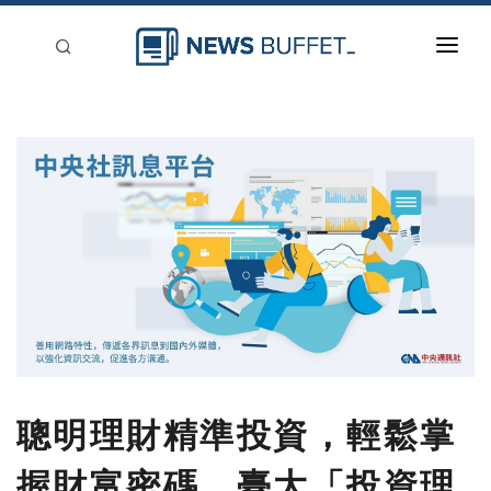
回到首頁
新聞稿分類
登入
刊登
聰明理財精準投資，輕鬆掌
握財富密碼，臺大「投資理