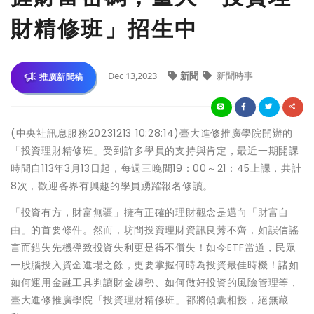
財精修班」招生中
Dec 13,2023
新聞
新聞時事
推廣新聞稿
(中央社訊息服務20231213 10:28:14)臺大進修推廣學院開辦的
「投資理財精修班」受到許多學員的支持與肯定，最近一期開課
時間自113年3月13日起，每週三晚間19：00～21：45上課，共計
8次，歡迎各界有興趣的學員踴躍報名修讀。
「投資有方，財富無疆」擁有正確的理財觀念是邁向「財富自
由」的首要條件。然而，坊間投資理財資訊良莠不齊，如誤信謠
言而錯失先機導致投資失利更是得不償失！如今ETF當道，民眾
一股腦投入資金進場之餘，更要掌握何時為投資最佳時機！諸如
如何運用金融工具判讀財金趨勢、如何做好投資的風險管理等，
臺大進修推廣學院「投資理財精修班」都將傾囊相授，絕無藏