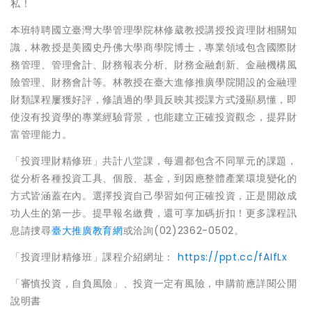
私！
本班特聘國立臺灣大學管理學院林修葳教授講授投資理財相關知
識，林教授是美國史丹佛大學商學院博士，專業領域包含國際財
務管理、管理會計、財務報表分析、財務金融創新、金融機構風
險管理、財務會計等。林教授在臺大進修推廣學院開設的金融理
財類課程屢獲好評，修讀過的學員反映其授課方式淺顯易懂，即
使沒有投資學的專業經驗背景，也能建立正確投資觀念，提昇財
富管理能力。
「投資理財精修班」共計八堂課，每週都包含不同單元的課題，
從分析各種投資工具、個股、基金，到因應整體產業環境變化的
方式皆涵蓋在內。選擇投資自己學習如何正確投資，正是開啟成
功人生的第一步。提早報名繳費，還可享加碼折扣！更多課程訊
息請捜尋
臺大推廣教育網
或洽詢(02)2362-0502。
「投資理財精修班」課程介紹網址：
https://ppt.cc/fAIfLx
「審慎投資，自負風險」、投資一定有風險，申購前應詳閱公開
說明書