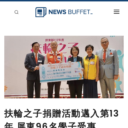
回到首頁
新聞稿分類
登入
刊登
扶輪之子捐贈活動邁入第13
年 屏東96名學子受惠