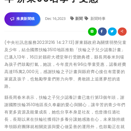
Dec 16,2023
新聞
新聞時事
推廣新聞稿
(中央社訊息服務20231216 14:27:13)屏東縣政府為關懷弱勢兒童
及少年，結合國際扶輪3510地區推動「扶輪之子兒少認養計畫」
已邁入13年，16日於縣府大禮堂舉行受贈典禮，縣長周春米到場
為孩子們鼓勵打氣，她說，今年度共有96位學童受惠，認養經費
高達115萬2,000元，感謝扶輪之子計畫與縣府齊心接住有需要的
家庭及孩子，也勉勵學童們努力向學、勇敢踏上追逐夢想的道
路。
縣長周春米表示，扶輪之子兒少認養計畫已進行第13個年頭，謝
謝國際扶輪3510地區長久奉獻的愛心與關心，讓辛苦的青少年們
有更多資源及能量成長，她也分享本身是社友，也曾擔任過社
長，長期以來在扶輪社獲得許多養分讓她感激在心，未來除持續
率領縣府團隊就相關資源與愛心做妥善的運用外，也鼓勵正在就