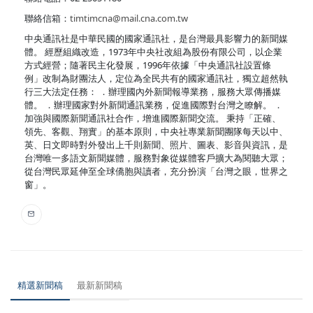
聯絡信箱：
timtimcna@mail.cna.com.tw
中央通訊社是中華民國的國家通訊社，是台灣最具影響力的新聞媒
體。 經歷組織改造，1973年中央社改組為股份有限公司，以企業
方式經營；隨著民主化發展，1996年依據「中央通訊社設置條
例」改制為財團法人，定位為全民共有的國家通訊社，獨立超然執
行三大法定任務： ．辦理國內外新聞報導業務，服務大眾傳播媒
體。 ．辦理國家對外新聞通訊業務，促進國際對台灣之瞭解。 ．
加強與國際新聞通訊社合作，增進國際新聞交流。 秉持「正確、
領先、客觀、翔實」的基本原則，中央社專業新聞團隊每天以中、
英、日文即時對外發出上千則新聞、照片、圖表、影音與資訊，是
台灣唯一多語文新聞媒體，服務對象從媒體客戶擴大為閱聽大眾；
從台灣民眾延伸至全球僑胞與讀者，充分扮演「台灣之眼，世界之
窗」。
精選新聞稿
最新新聞稿