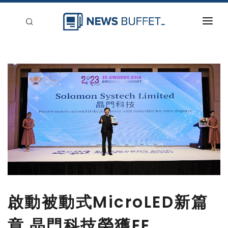
回到首頁
新聞稿分類
登入
刊登
啟動被動式MicroLED新篇
章 晶門科技榮獲EE