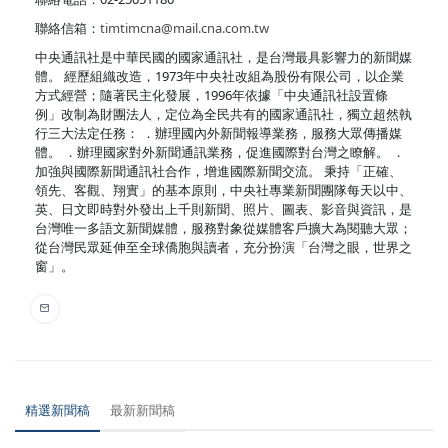
聯絡信箱：
timtimcna@mail.cna.com.tw
中央通訊社是中華民國的國家通訊社，是台灣最具影響力的新聞媒
體。 經歷組織改造，1973年中央社改組為股份有限公司，以企業
方式經營；隨著民主化發展，1996年依據「中央通訊社設置條
例」改制為財團法人，定位為全民共有的國家通訊社，獨立超然執
行三大法定任務： ．辦理國內外新聞報導業務，服務大眾傳播媒
體。 ．辦理國家對外新聞通訊業務，促進國際對台灣之瞭解。 ．
加強與國際新聞通訊社合作，增進國際新聞交流。 秉持「正確、
領先、客觀、翔實」的基本原則，中央社專業新聞團隊每天以中、
英、日文即時對外發出上千則新聞、照片、圖表、影音與資訊，是
台灣唯一多語文新聞媒體，服務對象從媒體客戶擴大為閱聽大眾；
從台灣民眾延伸至全球僑胞與讀者，充分扮演「台灣之眼，世界之
窗」。
精選新聞稿
最新新聞稿