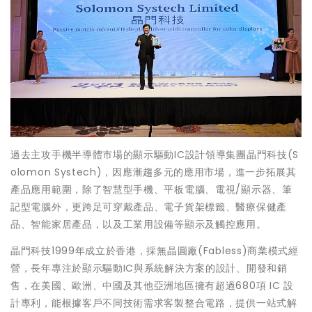
過去主攻手機半導體市場的顯示驅動IC設計領導集團晶門科技(S
olomon Systech)，因應漸趨多元的應用市場，進一步拓展其
產品應用範圍，除了智慧型手機、平板電腦、電視/顯示器、筆
記型電腦外，更跨足可穿戴產品、電子貨架標籤、醫療保健產
品、智能家居產品，以及工業用設備等顯示及觸控應用。
晶門科技1999年成立於香港，採無晶圓廠(Fabless)商業模式經
營，長年專注於顯示驅動IC與系統解決方案的設計、開發和銷
售，在美國、歐洲、中國及其他亞洲地區擁有超過680項 IC 設
計專利，能根據客戶不同技術需求客製整合電路，提供一站式解