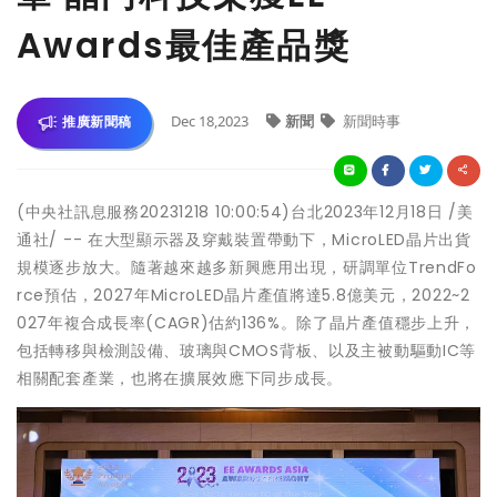
Awards最佳產品獎
Dec 18,2023
新聞
新聞時事
推廣新聞稿
(中央社訊息服務20231218 10:00:54)台北2023年12月18日 /美
通社/ -- 在大型顯示器及穿戴裝置帶動下，MicroLED晶片出貨
規模逐步放大。隨著越來越多新興應用出現，研調單位TrendFo
rce預估，2027年MicroLED晶片產值將達5.8億美元，2022~2
027年複合成長率(CAGR)估約136%。除了晶片產值穩步上升，
包括轉移與檢測設備、玻璃與CMOS背板、以及主被動驅動IC等
相關配套產業，也將在擴展效應下同步成長。