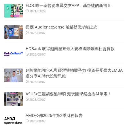
FLOC唯一基督徒專屬交友APP，基督徒的新福音
2021/03/29
鎧應 AudienceSense 臉部辨識功能上市
2026/08/07
HDBank 取得越南歷來最大規模國際銀團社會貸款
2026/08/07
創智動能強化AI與經營雙軸競爭力 投資長受臺大EMBA
邀分享AI時代投資思維
2026/08/07
ASUSx三麗鷗耍酷聯萌 潮玩開學祭搶抱AI筆電！
2026/08/07
AMD公佈2026年第2季財務報告
2026/08/07