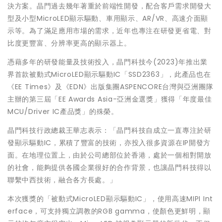
決方案。晶門過去幾年著重於前端性開發，配合客戶需求開發大
型及小型MicroLED顯示驅動、車用顯示、AR/VR、高速介面顯
示等。為了滿足應用市場的需求，近年也專注在研發更省電、對
比度更豐富、分辨率更高的顯示器上。
憑藉多年的研發能量及技術投入，晶門科技今(2023)年推出業
界首款被動式MicroLED顯示驅動IC「SSD2363」，此產品也在
《EE Times》及《EDN》出版集團ASPENCORE台灣與亞洲團隊
主辦的第三屆「EE Awards Asia-亞洲金選獎」獲得「年度最佳
MCU/Driver IC產品獎」的殊榮。
晶門科技行政總裁王華志表示：「晶門科技自成立一直專注於研
發顯示驅動IC，累積了豐富的技術，亦投入很多資源在IP開發方
面。在地理位置上，由於公司總部位於香港，處於一個相對開放
的社會，能夠提供各國企業很好的合作背景，也讓晶門科技得以
聯繫中西技術，融合各方長處。」
本次獲獎的「被動式MicroLED顯示驅動IC」，使用高速MIPI Int
erface，可支持獨立調教的RGB gamma，使顏色更鮮明，顯