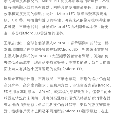
示的均勻度亦很突出。MicroLED 被視為顯示器的新世代，不但
擁有傳統顯示器的所有優點，同時具備使用壽命更長、更耐用、
效率和亮度更高的特點；此外，Micro LED 讓顯示螢幕實現柔
軟、可折疊、可捲曲和透明的特性，將為未來的顯示技術帶來更
多可能。王華志提到，被動式MicroLED面板開發成本低，能更
進一步發揮MicroLED靈活性的優勢。
王華志指出，全球首個被動式MicroLED顯示驅動IC的問世，將
為市場開闢足夠空間去發展被動式MicroLED，對未來產業開發
主動式和被動式的MicroLED大型顯示器都會有幫助，例如如何
去降低產品成本、讓產品更省電等等；更重要的是，截至目前市
面上尚未有其他小螢幕適用的被動式MicroLED。
展望未來顯示技術、市況發展，王華志預期，市場的追求仍會是
高分辨率、高亮度的顯示；在應用方面，市場會首先看到MicroL
ED應用在車用顯示、AR/VR、較高檔的穿戴裝置上。儘管目前全
球景氣情況尚未明朗，升息與高通膨的環境恐持續影響消費者對
顯示器的消費意願，但晶門科技仍會以保守、樂觀的態度審慎應
對，根據客戶需求去開發不同類型的MicroLED顯示驅動，在主