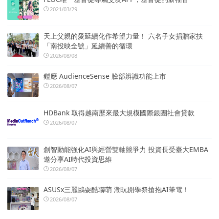
2021/03/29
天上父親的愛延續化作希望力量！ 六名子女捐贈家扶
「南投映全號」延續善的循環
2026/08/08
鎧應 AudienceSense 臉部辨識功能上市
2026/08/07
HDBank 取得越南歷來最大規模國際銀團社會貸款
2026/08/07
創智動能強化AI與經營雙軸競爭力 投資長受臺大EMBA
邀分享AI時代投資思維
2026/08/07
ASUSx三麗鷗耍酷聯萌 潮玩開學祭搶抱AI筆電！
2026/08/07