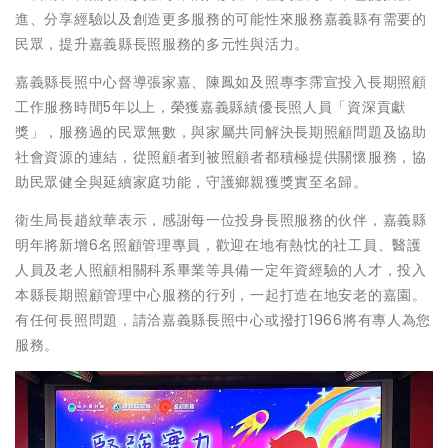
進、分享經驗以及創造更多服務的可能性來服務嘉義縣有需要的
民眾，提升嘉義縣長照服務的多元性與活力。
嘉義縣長照中心督導張家嘉、陳鳳如及照專李霈宣投入長期照顧
工作服務時間5年以上，榮獲嘉義縣績優長照人員「資深貢獻
獎」，服務過的民眾無數，與家屬共同解決長期照顧問題及協助
社會資源的連結，從照顧者到被照顧者都積極提供關懷服務，協
助民眾健全與延續家庭功能，守護鄉親獲獎實至名歸。
衛生局長趙紋華表示，感謝每一位投身長照服務的伙伴，嘉義縣
明年將新增6名照顧管理專員，歡迎在地有熱忱的社工員、醫護
人員及老人照顧相關科系畢業等具備一定年資經驗的人才，投入
本縣長期照顧管理中心服務的行列，一起打造在地安老的嘉園。
有任何長照問題，請洽嘉義縣長照中心或撥打1966將有專人為您
服務。