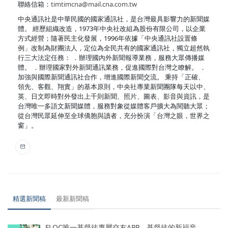
聯絡信箱：
timtimcna@mail.cna.com.tw
中央通訊社是中華民國的國家通訊社，是台灣最具影響力的新聞媒
體。 經歷組織改造，1973年中央社改組為股份有限公司，以企業
方式經營；隨著民主化發展，1996年依據「中央通訊社設置條
例」改制為財團法人，定位為全民共有的國家通訊社，獨立超然執
行三大法定任務： ．辦理國內外新聞報導業務，服務大眾傳播媒
體。 ．辦理國家對外新聞通訊業務，促進國際對台灣之瞭解。 ．
加強與國際新聞通訊社合作，增進國際新聞交流。 秉持「正確、
領先、客觀、翔實」的基本原則，中央社專業新聞團隊每天以中、
英、日文即時對外發出上千則新聞、照片、圖表、影音與資訊，是
台灣唯一多語文新聞媒體，服務對象從媒體客戶擴大為閱聽大眾；
從台灣民眾延伸至全球僑胞與讀者，充分扮演「台灣之眼，世界之
窗」。
精選新聞稿
最新新聞稿
FLOC唯一基督徒專屬交友APP，基督徒的新福音