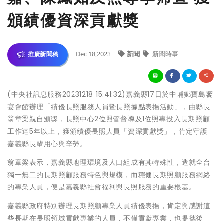
頒績優資深貢獻獎
Dec 18,2023
新聞
新聞時事
推廣新聞稿
(中央社訊息服務20231218 15:41:32)嘉義縣17日於中埔鄉寶島饗
宴會館辦理「績優長照服務人員暨長照據點表揚活動」，由縣長
翁章梁親自頒獎，長照中心2位照管督導及1位照專投入長期照顧
工作達5年以上，獲頒績優長照人員「資深貢獻獎」，肯定守護
嘉義縣長輩用心與辛勞。
翁章梁表示，嘉義縣地理環境及人口組成有其特殊性，造就全台
獨一無二的長期照顧服務特色與規模，而穩健長期照顧服務網絡
的專業人員，便是嘉義縣社會福利與長照服務的重要根基。
嘉義縣政府特別辦理長期照顧專業人員績優表揚，肯定與感謝這
些長期在長照領域貢獻專業的人員，不僅貢獻專業，也提攜後