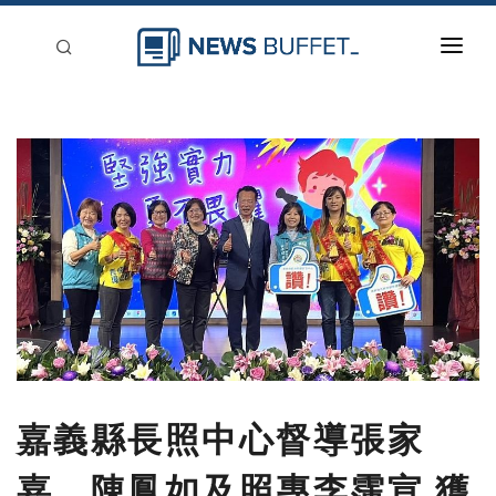
回到首頁
新聞稿分類
登入
刊登
嘉義縣長照中心督導張家
嘉、陳鳳如及照專李霈宣 獲