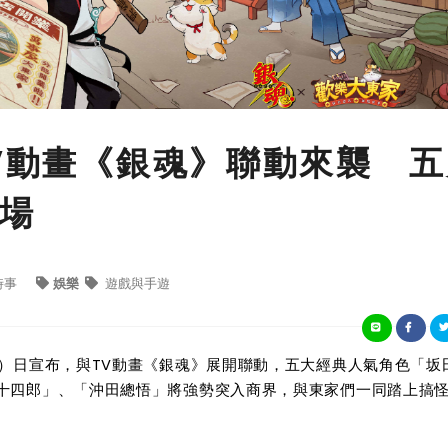
TV動畫《銀魂》聯動來襲 
場
時事
娛樂
遊戲與手遊
9）日宣布，與TV動畫《銀魂》展開聯動，五大經典人氣角色「坂
十四郎」、「沖田總悟」將強勢突入商界，與東家們一同踏上搞