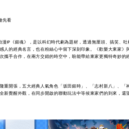
搶先看
強動漫IP《銀魂》，是以科幻時代劇為題材，透過無厘頭、搞笑、吐
感人的經典名言，也在粉絲心中留下深刻印象。《歡樂大東家》
次攜手合作，在兩方交錯的時空中，盼能帶給東家更獨特奇妙的
隆重開張，五大經典人氣角色「坂田銀時」、「志村新八」、「
全新覺醒外觀，在同步開啟的聯動玩法中等候東家們的到來，還