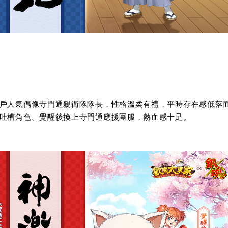
戶人氣偶像寺門通親衛隊隊長，性格溫柔有禮，平時存在感低落
吐槽角色。覺醒後換上寺門通應援團服，熱血感十足。