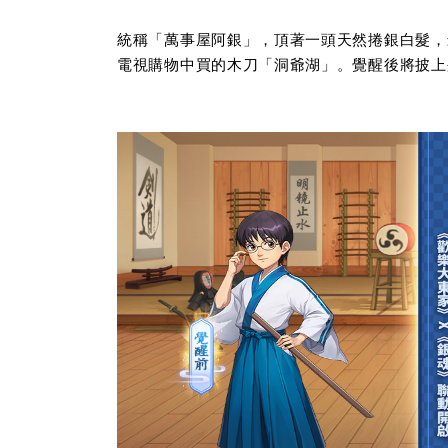
統稱「萬事屋阿銀」，頂著一頭天然捲銀白髮，
電視購物中買的木刀「洞爺湖」。覺醒後將披上