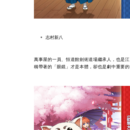
志村新八
萬事屋的一員、恒道館劍術道場繼承人，也是江
稱帶著的「眼鏡」才是本體，卻也是劇中重要的