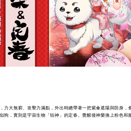
，力大無窮、攻擊力滿點，外出時總帶著一把紫傘遮陽與防身，
似狗，實則是宇宙生物「狛神」的定春。覺醒後神樂換上粉色和