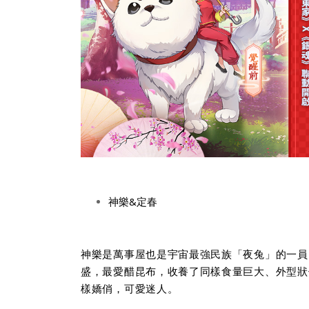
神樂&定春
神樂是萬事屋也是宇宙最強民族「夜兔」的一員
盛，最愛醋昆布，收養了同樣食量巨大、外型狀
樣嬌俏，可愛迷人。