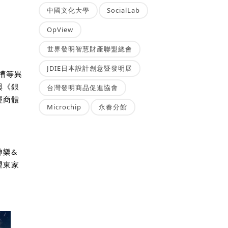
中國文化大學
SocialLab
OpView
世界發明智慧財產聯盟總會
JDIE日本設計創意暨發明展
槽等異
與《銀
台灣發明商品促進協會
經商體
Microchip
永春分館
神樂&
望東家