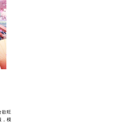
食欲旺
服，模