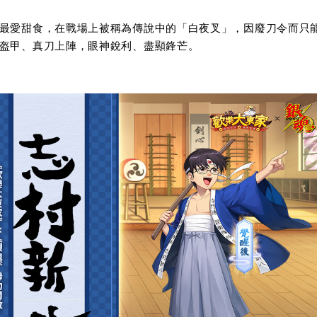
最愛甜食，在戰場上被稱為傳說中的「白夜叉」，因廢刀令而只
盔甲、真刀上陣，眼神銳利、盡顯鋒芒。