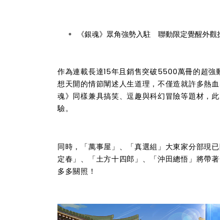
《銀魂》眾角強勢入駐 聯動限定覺醒外觀
作為連載長達15年且銷售突破5500萬冊的超
想天開的情節闡述人生道理，不僅造就許多熱血
魂》同樣兼具搞笑、逗趣與科幻冒險等題材，此
驗。
同時，「萬事屋」、「真選組」大東家分部現已
定春」、「土方十四郎」、「沖田總悟」將帶著
多多關照！