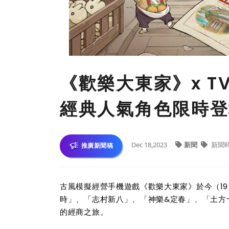
《歡樂大東家》x 
經典人氣角色限時登
Dec 18,2023
新聞
新聞
推廣新聞稿
古風模擬經營手機遊戲《歡樂大東家》於今（1
時」、「志村新八」、「神樂&定春」、「土方
的經商之旅。