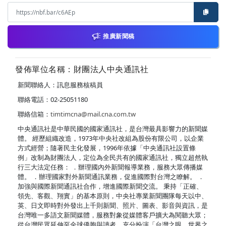
推廣新聞稿
發佈單位名稱：財團法人中央通訊社
新聞聯絡人：訊息服務核稿員
聯絡電話：02-25051180
聯絡信箱：
timtimcna@mail.cna.com.tw
中央通訊社是中華民國的國家通訊社，是台灣最具影響力的新聞媒
體。 經歷組織改造，1973年中央社改組為股份有限公司，以企業
方式經營；隨著民主化發展，1996年依據「中央通訊社設置條
例」改制為財團法人，定位為全民共有的國家通訊社，獨立超然執
行三大法定任務： ．辦理國內外新聞報導業務，服務大眾傳播媒
體。 ．辦理國家對外新聞通訊業務，促進國際對台灣之瞭解。 ．
加強與國際新聞通訊社合作，增進國際新聞交流。 秉持「正確、
領先、客觀、翔實」的基本原則，中央社專業新聞團隊每天以中、
英、日文即時對外發出上千則新聞、照片、圖表、影音與資訊，是
台灣唯一多語文新聞媒體，服務對象從媒體客戶擴大為閱聽大眾；
從台灣民眾延伸至全球僑胞與讀者，充分扮演「台灣之眼，世界之