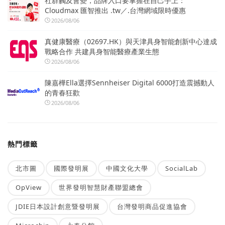
社群觸及會變，品牌入口要掌握在自己手上：
Cloudmax 匯智推出 .tw／.台灣網域限時優惠
2026/08/06
真健康醫療（02697.HK）與天津具身智能創新中心達成
戰略合作 共建具身智能醫療產業生態
2026/08/06
陳嘉樺Ella選擇Sennheiser Digital 6000打造震撼動人
的青春狂歡
2026/08/06
熱門標籤
北市圖
國際發明展
中國文化大學
SocialLab
OpView
世界發明智慧財產聯盟總會
JDIE日本設計創意暨發明展
台灣發明商品促進協會