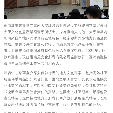
歐雨鑫畢業於國立臺南大學經營與管理系，並取得國立臺北教育
大學文化創意產業經營學所碩士。身為臺南人的他，大學時期為
能向來自外地的同學介紹在地特色，經常參與許多地方的踏查與
體驗。畢業後任文化部替代役，協助地方文化創意提案計畫審
查，退伍後擔任臺灣城鄉特色發展協會專案執行。2020年返回
故鄉臺南，現任透南風文化創意有限公司企劃執行、臺灣共融協
會理事及轉個灣工作室共同創辦人。
演講中，歐雨鑫介紹多個執行過的地方文創專案，包括高雄社區
農產伴手商品設計媒合計畫、生命之歌工作坊，其表示在接觸文
化產業的過程中，常以各地區文化產業作為發想，發揮地方特色
並協助企業落實社會責任的實踐。也因進入社區觀察生活樣態及
產業特色，進而協助地方以創意的商業設計展現產業特色，也能
幫助產品設計師具體了解地方需求，設計具在地特色的商品。