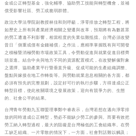
金或公正轉型基金，強化輔導、協助勞工技能與轉型機會，並補
償受影響社區、勞工或脆弱群體。
政治大學法學院副教授林佳和則呼籲，淨零排放之轉型工程，將
如歷史上所有與產業經濟相關之變遷與改革，預期將有為數甚眾
的勞工遭逢不利影響，相當程度的失業似難抵擋。台灣必須改變
昔日「側重或僅有金錢補償」之作法，應精準掌握既有與可開發
之積極暨消極勞動市場政策工具，令勞動促進與就業促進目標齊
頭並進。結合中央與地方不同的資源配置模式，在改變解僱對象
之選擇、協助產業平行暨垂直升級、促成可能的生產組織調整、
盤點與嫁接在地工作轉銜等。與勞動就業息息相關的各方面，都
必須有預先的完整規劃，設定好可行的執行步驟，方得達成公正
轉型目標，使此攸關環境之發展政策，迎向有競爭力的、生態
的、社會公平的結果。
台灣青年勞動九五聯盟理事鄭中睿表示，台灣若想在邁向淨零排
放的同時達成公正轉型，勢必不能缺少勞工的參與。而要有效把
勞工納入轉型過程，最大的阻礙是台灣極低的工會組織率。在勞
工缺乏組織、一片零散的情況下，一方面，社會對話難以觸及；