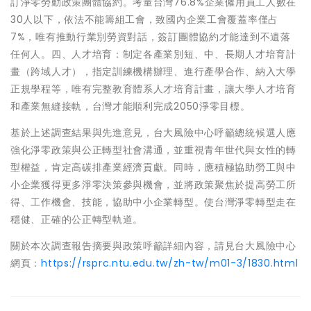
訂淨零勞動政策團體協約。考量台灣76.8%企業僱用員工人數在
30人以下，依法不能籌組工會，致國內企業工會覆蓋率僅占
7%，唯有推動行業別勞資對話，簽訂團體協約才能達到不遺落
任何人。四、人才培育：制定各產業別短、中、長期人才培育計
畫（跨域人才），指定訓練機構辦理、進行產學合作、納入大學
正規學程等，唯有完整教育體系人才培育計畫，讓大學人才培育
和產業無縫接軌，台灣才能順利完成2050淨零目標。
基於上述調查結果與先進意見，台大風險中心呼籲總統候選人應
強化淨零政策與公正轉型社會溝通，並重視青年世代與女性的轉
型權益，肯定高碳排產業經濟貢獻。同時，應積極協助勞工與中
小企業獲得更多淨零決策參與機會，並將政策聚焦於提高勞工所
得、工作機會、技能，協助中小企業轉型。使台灣淨零轉型走在
穩健、正確的公正轉型軌道。
關於本次調查報告摘要與政策呼籲詳細內容，請見台大風險中心
網頁：
https://rsprc.ntu.edu.tw/zh-tw/m01-3/1830.html