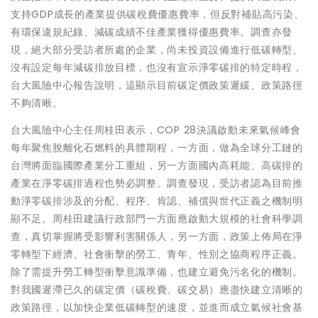
支持GDP成長的產業提供碳稅費優惠費率，但反對補貼高污染、
有環保違規紀錄、減碳成績不佳產業獲得優惠費率。調查亦發
現，絕大部分受訪者所處的企業，尚未投資設備進行低碳轉型、
沒有設定每年減碳排放目標，也沒有宣示淨零碳排的特定時程，
台大風險中心報告說明，這顯示目前碳定價政策遲緩、政策路徑
不夠清晰。
台大風險中心主任周桂田表示，COP 28決議啟動未來氣候峰會
每年聚焦脫離化石燃料的具體期程，一方面，做為全球分工鏈的
台灣將面臨國際產業分工重組，另一方面國內高耗能、高碳排的
產業在淨零碳排過程也勢必調整。調查發現，受訪者認為目前推
動淨零碳排涉及的分配、程序、肯認、補償與世代正義之機制明
顯不足。周桂田建議行政部門一方面應啟動大規模的社會科學調
查，真切掌握將受影響利害關係人，另一方面，政策上佈局在淨
零轉型下經濟、社會衝擊的勞工、青年、性別之協商程序正義。
除了需提升勞工轉型衝擊意識準備，也建立避免污名化的機制。
對我國遲滯已久的碳定價（碳稅費、碳交易）應盡快建立清晰的
政策路徑，以加快企業低碳轉型的速度，並進而成立氣候社會基