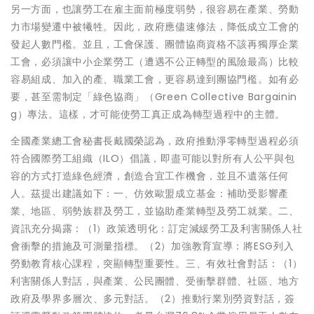
另一方面，也讓勞工在雇主面前極度弱勢，很容易在產業、勞動
力市場變遷中被犧牲。因此，政府應儘速修法，降低成立工會的
發起人數門檻。並且，工會保護、團體協商資格不該再獨厚企業
工會，必須讓中小企業勞工（遭遇不公正轉型的風險最高）比較
容易組成、加入的產、職業工會，更容易達到團協門檻。如有必
要，甚至需制定「綠色協商」（Green Collective Bargainin
g）專法。這樣，才可能使勞工真正成為轉型過程中的主體。
全國產業總工會秘書長戴國榮認為，政府推動淨零轉型過程必須
符合國際勞工組織（ILO）倡議，即盡可能以對所有人公平與包
容的方式打造綠色經濟，創造合宜工作機會，並且不遺落任何
人。茲提出建議如下：一、仿效歐盟成立基金：補助受影響產
業、地區、弱勢族群及勞工，並協助產業轉型及勞工就業。二、
資訊充分揭露：（1）政策透明化：訂定減緩勞工及利害關係人社
會衝擊的措施及可測量指標。（2）加強教育宣導：將ESG列入
勞動教育核心課程，突顯轉型重要性。三、有效社會對話：（1）
利害關係人對話，與產業、公民團體、受衝擊群體、社區、地方
政府及學界多層次、多元對話。（2）推動行業別勞資對話，簽