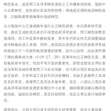
轉型基金，提高勞工在淨零轉型過程之工作機會與技能、協助中
小企業轉型，並扶助社區及弱勢群體；增進碳定價與能源轉型政
策，以驅動產業積極邁向低碳轉型。
台大風險中心已連續兩年進行公正轉型調查。本次調查研究發
現，接近五成的受訪者仍不清楚政府淨零政策、勞工轉型衝擊意
識薄弱。但工作從業年數較低者、青年世代與女性尤其擔憂減碳
責任轉嫁給員工承擔。同時，相當高比例受訪者同意推動淨零碳
排能減少下一代面對氣候變遷的衝擊。該中心說明，此結果呼應
了聯合國氣候大會（COP 27、28）近兩年的公正轉型主題，重
視氣候青年世代、性別平等方面的重要性。調查也發現台灣社會
並沒有對高碳排產業勞工污名化現象，但大部分受訪者認為目前
缺乏政府、主管和員工良好共同決策機制，也缺乏基層勞工表達
意見的管道，基層勞工意見也未被考量。並且，八成以上受訪者
認為淨零碳排政策應更多關注中小企業、補助職業訓練以獲得低
碳技能、協助社區轉型，甚至扶助弱勢，並設立專法進行補償事
宜。
調查指出，大部分受訪者支持對民生經濟重要、提供大量就業、