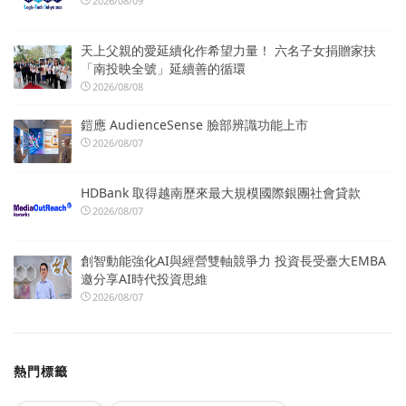
2026/08/09
天上父親的愛延續化作希望力量！ 六名子女捐贈家扶
「南投映全號」延續善的循環
2026/08/08
鎧應 AudienceSense 臉部辨識功能上市
2026/08/07
HDBank 取得越南歷來最大規模國際銀團社會貸款
2026/08/07
創智動能強化AI與經營雙軸競爭力 投資長受臺大EMBA
邀分享AI時代投資思維
2026/08/07
熱門標籤