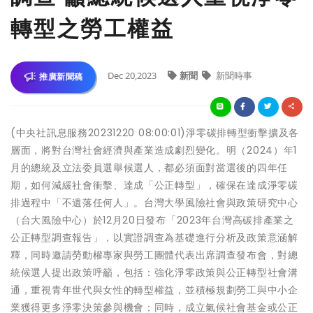
轉型之勞工權益
Dec 20,2023
新聞
新聞時事
推廣新聞稿
(中央社訊息服務20231220 08:00:01)淨零碳排轉型衝擊擴及各
層面，將對台灣社會經濟與產業造成劇烈變化。明（2024）年1
月的總統及立法委員選舉候選人，都必須面對當選後的四年任
期，如何減緩社會衝擊、達成「公正轉型」，確保在達成淨零碳
排過程中「不遺落任何人」。台灣大學風險社會與政策研究中心
（台大風險中心）於12月20日發布「2023年台灣高碳排產業之
公正轉型調查報告」，以實證調查為基礎進行分析及政策意涵解
釋，同時邀請勞動權專家與勞工團體代表出席調查發布會，對總
統候選人提出政策呼籲，包括：強化淨零政策與公正轉型社會溝
通，重視青年世代與女性的轉型權益，並積極規劃勞工與中小企
業獲得更多淨零決策參與機會；同時，成立氣候社會基金或公正