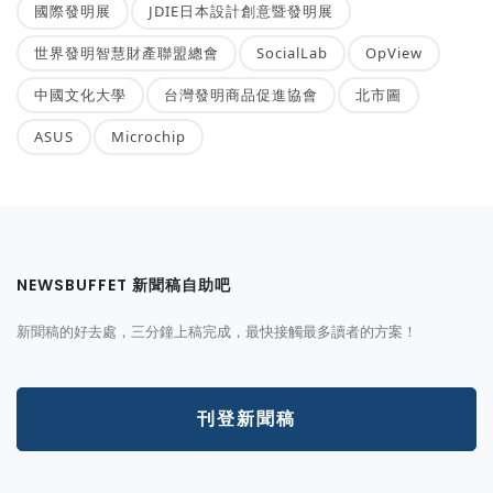
國際發明展
JDIE日本設計創意暨發明展
世界發明智慧財產聯盟總會
SocialLab
OpView
中國文化大學
台灣發明商品促進協會
北市圖
ASUS
Microchip
NEWSBUFFET 新聞稿自助吧
新聞稿的好去處，三分鐘上稿完成，最快接觸最多讀者的方案！
刊登新聞稿