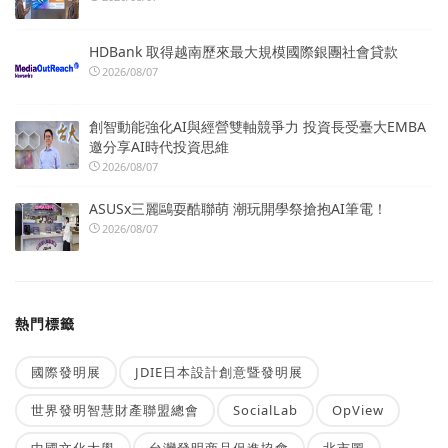
HDBank 取得越南歷來最大規模國際銀團社會貸款
2026/08/07
創智動能強化AI與經營雙軸競爭力 投資長受臺大EMBA
邀分享AI時代投資思維
2026/08/07
ASUSx三麗鷗耍酷聯萌 潮玩開學祭搶抱AI筆電！
2026/08/07
熱門標籤
國際發明展
JDIE日本設計創意暨發明展
世界發明智慧財產聯盟總會
SocialLab
OpView
中國文化大學
台灣發明商品促進協會
北市圖