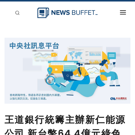
回到首頁
新聞稿分類
登入
刊登
王道銀行統籌主辦新仁能源
公司 新台幣64.4億元綠色