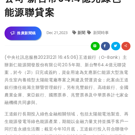
能源聯貸案
Dec 21,2023
新聞
新聞時事
推廣新聞稿
(中央社訊息服務20231221 16:45:06)王道銀行（O-Bank）主
辦新仁能源開發股份有限公司20.5年期、新台幣64.4億元聯貸
案，於今（21）日完成簽約，資金用途為支應新仁能源大型漁電
共生室內養殖型太陽能電廠專案之興建及營運資金；此案由王道
銀行擔任統籌主辦暨管理銀行，另有兆豐銀行、高雄銀行、全國
農業金庫、東亞銀行、國際票券、兆豐票券及中華票券計七家金
融機構共同參與。
王道銀行長期投入綠色金融相關領域，包括太陽能電池製造、再
生能源發電等綠色能源產業，期能以金融力量支持並攜手客戶一
同打造永續生活圈；截至今年10月底，王道銀行投入符合聯徵中