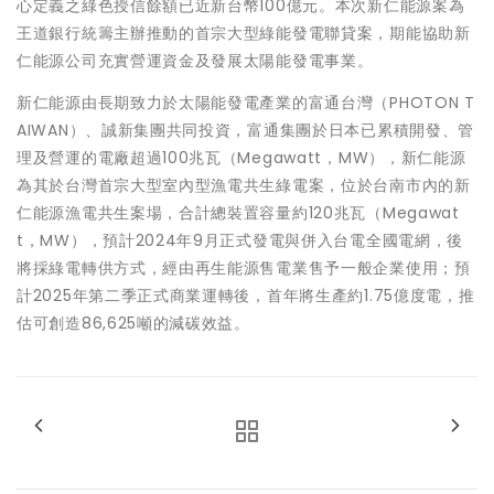
心定義之綠色授信餘額已近新台幣100億元。本次新仁能源案為
王道銀行統籌主辦推動的首宗大型綠能發電聯貸案，期能協助新
仁能源公司充實營運資金及發展太陽能發電事業。
新仁能源由長期致力於太陽能發電產業的富通台灣（PHOTON T
AIWAN）、誠新集團共同投資，富通集團於日本已累積開發、管
理及營運的電廠超過100兆瓦（Megawatt，MW），新仁能源
為其於台灣首宗大型室內型漁電共生綠電案，位於台南市內的新
仁能源漁電共生案場，合計總裝置容量約120兆瓦（Megawat
t，MW），預計2024年9月正式發電與併入台電全國電網，後
將採綠電轉供方式，經由再生能源售電業售予一般企業使用；預
計2025年第二季正式商業運轉後，首年將生產約1.75億度電，推
估可創造86,625噸的減碳效益。