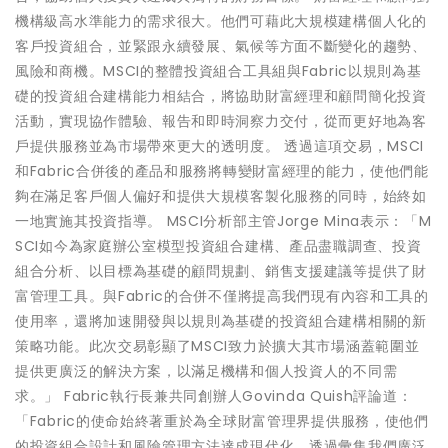
機構級高水準能力的需求很大。他們可藉此大規模建構個人化的
客戶投資組合，並緊跟永續發展、氣候等方面不斷變化的趨勢、
風險和商機。MSCI的整體投資組合工具組與Fabric以規則為基
礎的投資組合建構能力相結合，將協助財富經理和顧問簡化投資
活動，實現協作體驗、報告和即時洞察力交付，從而更好地為客
戶提供服務並為市場帶來更大的透明度。 透過這項交易，MSCI
和Fabric合併後的產品和服務將轉變財富經理的能力，使他們能
夠在滿足客戶個人偏好和提供大規模客製化服務的同時，始終如
一地實施其投資指導。 MSCI分析部主管Jorge Mina表示：「M
SCI如今為家庭辦公室模型投資組合建構、產品盡職調查、投資
組合分析、以目標為基礎的顧問規劃、銷售支援建議等提供了財
富管理工具。與Fabric的合併不僅將提高我們現有內容和工具的
使用率，還將加速開發與以規則為基礎的投資組合建構相關的新
策略功能。此次交易彰顯了MSCI致力於擴大其市場涵蓋範圍並
提供更廣泛的解決方案，以滿足機構和個人投資人的不同需
求。」 Fabric執行長兼共同創辦人Govinda Quish評論道：
「Fabric的使命始終著重於為全球財富管理界提供服務，使他們
的投資組合設計和風險管理方法達成現代化。透過彙集我們廣泛