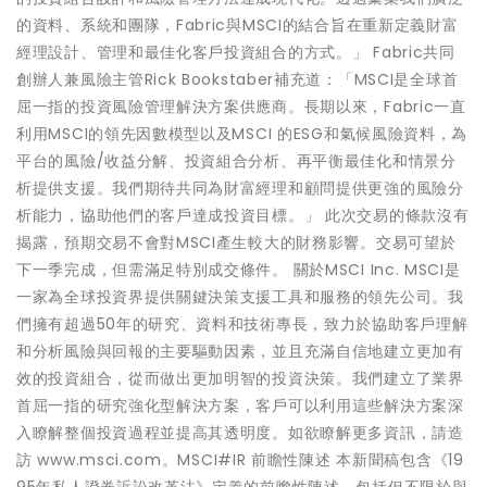
的資料、系統和團隊，Fabric與MSCI的結合旨在重新定義財富
經理設計、管理和最佳化客戶投資組合的方式。」 Fabric共同
創辦人兼風險主管Rick Bookstaber補充道：「MSCI是全球首
屈一指的投資風險管理解決方案供應商。長期以來，Fabric一直
利用MSCI的領先因數模型以及MSCI 的ESG和氣候風險資料，為
平台的風險/收益分解、投資組合分析、再平衡最佳化和情景分
析提供支援。我們期待共同為財富經理和顧問提供更強的風險分
析能力，協助他們的客戶達成投資目標。」 此次交易的條款沒有
揭露，預期交易不會對MSCI產生較大的財務影響。交易可望於
下一季完成，但需滿足特別成交條件。 關於MSCI Inc. MSCI是
一家為全球投資界提供關鍵決策支援工具和服務的領先公司。我
們擁有超過50年的研究、資料和技術專長，致力於協助客戶理解
和分析風險與回報的主要驅動因素，並且充滿自信地建立更加有
效的投資組合，從而做出更加明智的投資決策。我們建立了業界
首屈一指的研究強化型解決方案，客戶可以利用這些解決方案深
入瞭解整個投資過程並提高其透明度。如欲瞭解更多資訊，請造
訪 www.msci.com。MSCI#IR 前瞻性陳述 本新聞稿包含《19