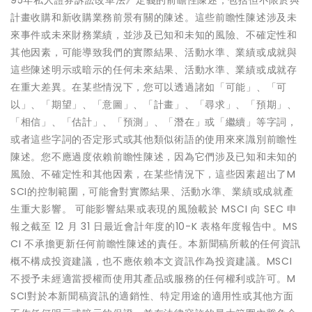
95年私人證券訴訟改革法》定義的前瞻性陳述，包括但不限於與
計畫收購和新收購業務前景有關的陳述。這些前瞻性陳述涉及未
來事件或未來財務業績，並涉及已知和未知的風險、不確定性和
其他因素，可能導致我們的實際結果、活動水準、業績或成就與
這些陳述明示或暗示的任何未來結果、活動水準、業績或成就存
在重大差異。在某些情況下，您可以透過諸如「可能」、「可
以」、「期望」、「意圖」、「計畫」、「尋求」、「預期」、
「相信」、「估計」、「預測」、「潛在」或「繼續」等字詞，
或者這些字詞的否定形式或其他類似術語的使用來來識別前瞻性
陳述。您不應過度依賴前瞻性陳述，因為它們涉及已知和未知的
風險、不確定性和其他因素，在某些情況下，這些因素超出了M
SCI的控制範圍，可能會對實際結果、活動水準、業績或成就產
生重大影響。 可能影響結果或表現的風險載於 MSCI 向 SEC 申
報之截至 12 月 31 日最近會計年度的10-K 表格年度報告中。MS
CI 不承擔更新任何前瞻性陳述的責任。本新聞稿所載的任何資訊
概不構成投資建議，也不應依賴本文資訊作為投資建議。MSCI
不授予未經適當授權而使用其產品或服務的任何權利或許可。M
SCI對於本新聞稿資訊的適銷性、特定用途的適用性或其他方面