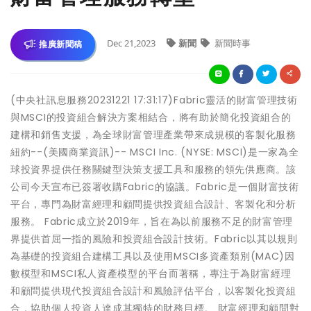
Dec 21,2023
新聞
新聞時事
推廣新聞稿
(中央社訊息服務20231221 17:31:17)Fabric靈活的財富管理技術
與MSCI的投資組合解決方案相結合，將有助於簡化投資組合的
建構和銷售支援，為全球財富管理產業帶來成規模的客製化服務
紐約--(美國商業資訊)-- MSCI Inc. (NYSE: MSCI)是一家為全
球投資界提供任務關鍵型決策支援工具和服務的領先供應商。該
公司今天宣布已簽署收購Fabric的協議。Fabric是一個財富技術
平台，專門為財富經理和顧問提供投資組合設計、客製化和分析
服務。 Fabric成立於2019年，旨在為以前服務不足的財富管理
界提供首屈一指的風險和投資組合設計技術。Fabric以其以規則
為基礎的投資組合建構工具以及使用MSCI多資產類別(MAC)因
數模型和MSCI私人資產模型的平台而著稱，專注于為財富經理
和顧問提供現代投資組合設計和風險評估平台，以客製化投資組
合，協助個人投資人達成其獨特的財務目標。 財富經理和顧問對