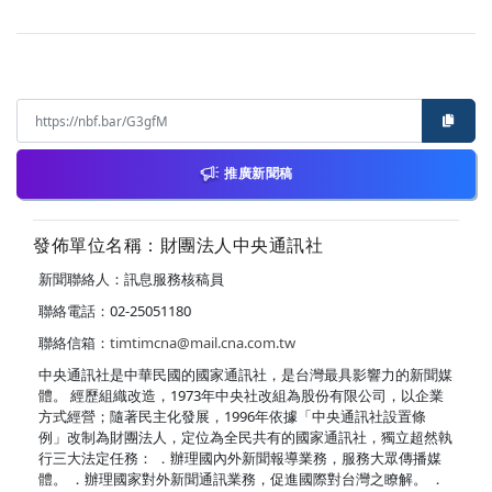
推廣新聞稿
發佈單位名稱：財團法人中央通訊社
新聞聯絡人：訊息服務核稿員
聯絡電話：02-25051180
聯絡信箱：
timtimcna@mail.cna.com.tw
中央通訊社是中華民國的國家通訊社，是台灣最具影響力的新聞媒
體。 經歷組織改造，1973年中央社改組為股份有限公司，以企業
方式經營；隨著民主化發展，1996年依據「中央通訊社設置條
例」改制為財團法人，定位為全民共有的國家通訊社，獨立超然執
行三大法定任務： ．辦理國內外新聞報導業務，服務大眾傳播媒
體。 ．辦理國家對外新聞通訊業務，促進國際對台灣之瞭解。 ．