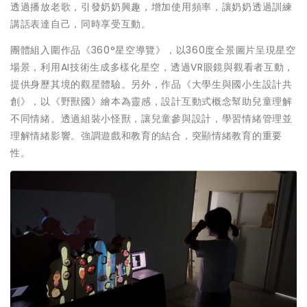
透過播放老歌，引發奶奶興趣，增加使用頻率，讓奶奶透過訓練
講話表達自己，同時享受互動。
團體組入圍作品《360°星空導覽》，以360度全景圖片呈現星空
場景，利用AI技術生成多樣化星空，透過VR眼鏡與觀看者互動，
提供身歷其境的觀星體驗。另外，作品《大學生與國小生設計共
創》，以《野獸國》繪本為靈感，設計互動式概念幫助兒童理解
不同情緒。透過組裝小怪獸，讓兒童參與設計，學習情緒管理並
理解情緒影響。強調遊戲和教育的結合，突顯情緒教育的重要
性。