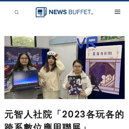
回到首頁
新聞稿分類
登入
刊登
元智人社院「2023各玩各的
跨系數位應用聯展」