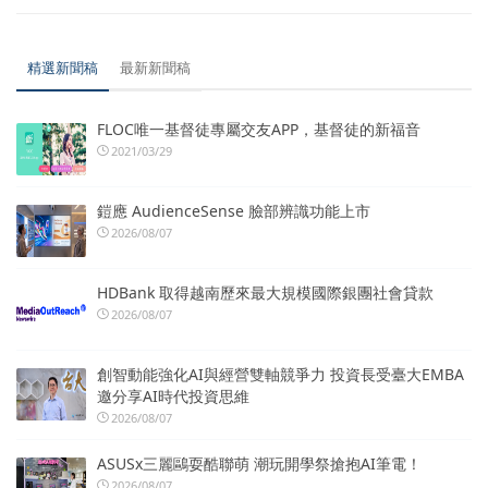
精選新聞稿
最新新聞稿
FLOC唯一基督徒專屬交友APP，基督徒的新福音
2021/03/29
鎧應 AudienceSense 臉部辨識功能上市
2026/08/07
HDBank 取得越南歷來最大規模國際銀團社會貸款
2026/08/07
創智動能強化AI與經營雙軸競爭力 投資長受臺大EMBA
邀分享AI時代投資思維
2026/08/07
ASUSx三麗鷗耍酷聯萌 潮玩開學祭搶抱AI筆電！
2026/08/07