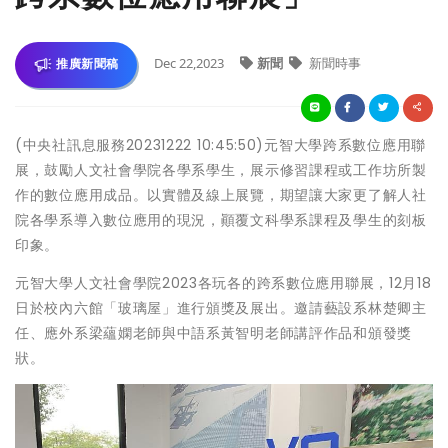
Dec 22,2023
新聞
新聞時事
推廣新聞稿
(中央社訊息服務20231222 10:45:50)元智大學跨系數位應用聯
展，鼓勵人文社會學院各學系學生，展示修習課程或工作坊所製
作的數位應用成品。以實體及線上展覽，期望讓大家更了解人社
院各學系導入數位應用的現況，顚覆文科學系課程及學生的刻板
印象。
元智大學人文社會學院2023各玩各的跨系數位應用聯展，12月18
日於校內六館「玻璃屋」進行頒獎及展出。邀請藝設系林楚卿主
任、應外系梁蘊嫻老師與中語系黃智明老師講評作品和頒發獎
狀。