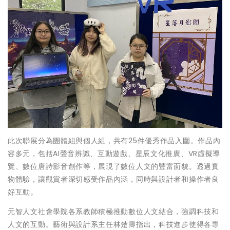
此次聯展分為團體組與個人組，共有25件優秀作品入圍。作品內
容多元，包括AI聲音辨識、互動遊戲、星辰文化推廣、VR虛擬導
覽、數位唐詩影音創作等，展現了數位人文的豐富面貌。透過實
物體驗，讓觀賞者深切感受作品內涵，同時與設計者和操作者良
好互動。
元智人文社會學院各系教師積極推動數位人文結合，強調科技和
人文的互動。藝術與設計系主任林楚卿指出，科技進步使得各專