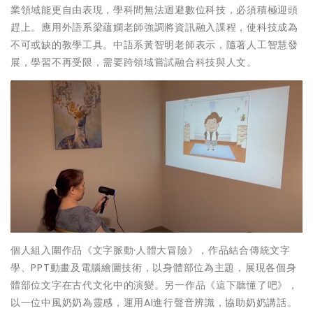
業領域能更自由表現，學科間無法迴避數位科技，必須積極迎頭
趕上。應用外語系梁蘊嫻老師強調將資訊融入課程，使科技成為
不可或缺的教學工具。中語系黃智明老師表示，隨著人工智慧發
展，學習不再受限，需要跨領域嘗試融合科技與人文。
個人組入圍作品《文字脈動·人體大冒險》，作品結合傳統文字
學、PPT動畫及電腦繪圖技術，以身體部位為主題，展現各個身
體部位文字在古代文化中的演變。另一作品《這下聽懂了吧》，
以一位中風奶奶為靈感，運用AI進行聲音辨識，協助奶奶講話。