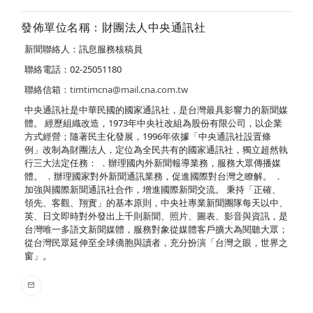
發佈單位名稱：財團法人中央通訊社
新聞聯絡人：訊息服務核稿員
聯絡電話：02-25051180
聯絡信箱：
timtimcna@mail.cna.com.tw
中央通訊社是中華民國的國家通訊社，是台灣最具影響力的新聞媒
體。 經歷組織改造，1973年中央社改組為股份有限公司，以企業
方式經營；隨著民主化發展，1996年依據「中央通訊社設置條
例」改制為財團法人，定位為全民共有的國家通訊社，獨立超然執
行三大法定任務： ．辦理國內外新聞報導業務，服務大眾傳播媒
體。 ．辦理國家對外新聞通訊業務，促進國際對台灣之瞭解。 ．
加強與國際新聞通訊社合作，增進國際新聞交流。 秉持「正確、
領先、客觀、翔實」的基本原則，中央社專業新聞團隊每天以中、
英、日文即時對外發出上千則新聞、照片、圖表、影音與資訊，是
台灣唯一多語文新聞媒體，服務對象從媒體客戶擴大為閱聽大眾；
從台灣民眾延伸至全球僑胞與讀者，充分扮演「台灣之眼，世界之
窗」。