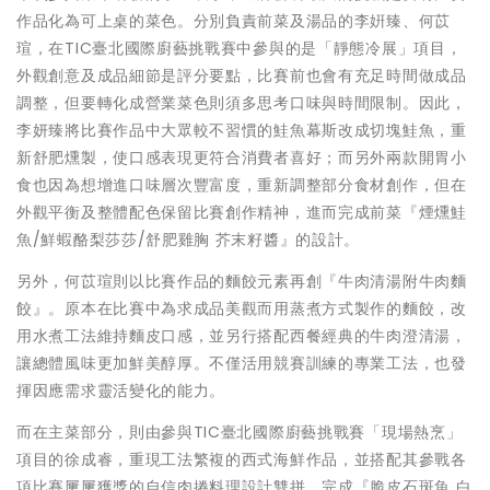
作品化為可上桌的菜色。分別負責前菜及湯品的李姸臻、何苡
瑄，在TIC臺北國際廚藝挑戰賽中參與的是「靜態冷展」項目，
外觀創意及成品細節是評分要點，比賽前也會有充足時間做成品
調整，但要轉化成營業菜色則須多思考口味與時間限制。因此，
李妍臻將比賽作品中大眾較不習慣的鮭魚幕斯改成切塊鮭魚，重
新舒肥燻製，使口感表現更符合消費者喜好；而另外兩款開胃小
食也因為想增進口味層次豐富度，重新調整部分食材創作，但在
外觀平衡及整體配色保留比賽創作精神，進而完成前菜『煙燻鮭
魚/鮮蝦酪梨莎莎/舒肥雞胸 芥末籽醬』的設計。
另外，何苡瑄則以比賽作品的麵餃元素再創『牛肉清湯附牛肉麵
餃』。原本在比賽中為求成品美觀而用蒸煮方式製作的麵餃，改
用水煮工法維持麵皮口感，並另行搭配西餐經典的牛肉澄清湯，
讓總體風味更加鮮美醇厚。不僅活用競賽訓練的專業工法，也發
揮因應需求靈活變化的能力。
而在主菜部分，則由參與TIC臺北國際廚藝挑戰賽「現場熱烹」
項目的徐成睿，重現工法繁複的西式海鮮作品，並搭配其參戰各
項比賽屢屢獲獎的自信肉捲料理設計雙拼，完成『脆皮石斑魚 白