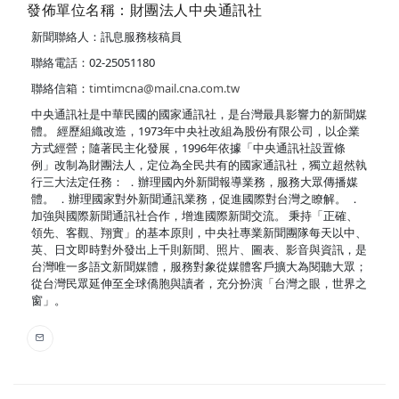
發佈單位名稱：財團法人中央通訊社
新聞聯絡人：訊息服務核稿員
聯絡電話：02-25051180
聯絡信箱：
timtimcna@mail.cna.com.tw
中央通訊社是中華民國的國家通訊社，是台灣最具影響力的新聞媒
體。 經歷組織改造，1973年中央社改組為股份有限公司，以企業
方式經營；隨著民主化發展，1996年依據「中央通訊社設置條
例」改制為財團法人，定位為全民共有的國家通訊社，獨立超然執
行三大法定任務： ．辦理國內外新聞報導業務，服務大眾傳播媒
體。 ．辦理國家對外新聞通訊業務，促進國際對台灣之瞭解。 ．
加強與國際新聞通訊社合作，增進國際新聞交流。 秉持「正確、
領先、客觀、翔實」的基本原則，中央社專業新聞團隊每天以中、
英、日文即時對外發出上千則新聞、照片、圖表、影音與資訊，是
台灣唯一多語文新聞媒體，服務對象從媒體客戶擴大為閱聽大眾；
從台灣民眾延伸至全球僑胞與讀者，充分扮演「台灣之眼，世界之
窗」。