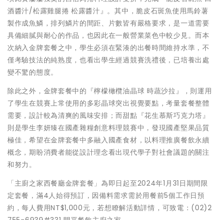
酒醬汁/松露雞腿捲 松露醬汁』。其中，脆皮石斑魚使用馬鈴薯
製作成魚鱗，排列鱗片的間距、片數皆有嚴格要求，是一道需要
具備細膩與耐心的作品，也因此在一般營業菜色中較少見。而本
次納入金牌套餐之中，學生必須在緊湊的出餐時間維持水準，不
僅考驗技法的純熟度，也看出學生經過競賽洗禮後，已培養出處
變不驚的態度。
除此之外，金牌套餐中的『檸檬橄欖油晶球 時蔬沙拉』，則運用
了學生在競賽上常使用的多彩晶球突出視覺要點，考量套餐整體
需要，設計較為清爽的風味安排；而甜點『花生慕斯巧克力塔』
則是學生李妍臻在國產雜糧創意料理競賽中，發現國產堅果品質
極佳，希望在金牌套餐中多融入國產食材，以料理推廣餐飲永續
概念，期盼消費者能從設計理念看出現代學子對社會議題的關注
和努力。
「主廚之家西餐廳金牌套餐」為即日起至2024年1月31日期間限
定套餐，滿4人始得預訂，因備料需求需於用餐前5個工作日預
約，每人費用NT$1,000元，若想瞭解活動詳情，可致電：(02)2
755-6939#331 開平餐飲主廚之家