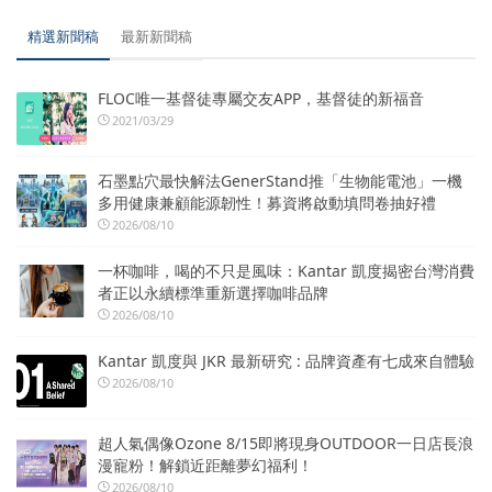
精選新聞稿
最新新聞稿
FLOC唯一基督徒專屬交友APP，基督徒的新福音
2021/03/29
石墨點穴最快解法GenerStand推「生物能電池」一機
多用健康兼顧能源韌性！募資將啟動填問卷抽好禮
2026/08/10
一杯咖啡，喝的不只是風味：Kantar 凱度揭密台灣消費
者正以永續標準重新選擇咖啡品牌
2026/08/10
Kantar 凱度與 JKR 最新研究 : 品牌資產有七成來自體驗
2026/08/10
超人氣偶像Ozone 8/15即將現身OUTDOOR一日店長浪
漫寵粉！解鎖近距離夢幻福利！
2026/08/10