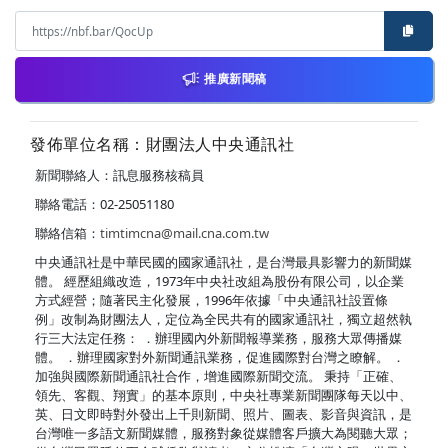
推廣新聞稿
發佈單位名稱：財團法人中央通訊社
新聞聯絡人：訊息服務核稿員
聯絡電話：02-25051180
聯絡信箱：
timtimcna@mail.cna.com.tw
中央通訊社是中華民國的國家通訊社，是台灣最具影響力的新聞媒
體。 經歷組織改造，1973年中央社改組為股份有限公司，以企業
方式經營；隨著民主化發展，1996年依據「中央通訊社設置條
例」改制為財團法人，定位為全民共有的國家通訊社，獨立超然執
行三大法定任務： ．辦理國內外新聞報導業務，服務大眾傳播媒
體。 ．辦理國家對外新聞通訊業務，促進國際對台灣之瞭解。 ．
加強與國際新聞通訊社合作，增進國際新聞交流。 秉持「正確、
領先、客觀、翔實」的基本原則，中央社專業新聞團隊每天以中、
英、日文即時對外發出上千則新聞、照片、圖表、影音與資訊，是
台灣唯一多語文新聞媒體，服務對象從媒體客戶擴大為閱聽大眾；