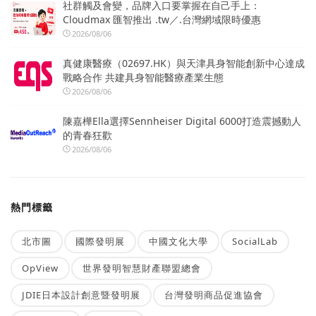
社群觸及會變，品牌入口要掌握在自己手上：
Cloudmax 匯智推出 .tw／.台灣網域限時優惠
2026/08/06
真健康醫療（02697.HK）與天津具身智能創新中心達成
戰略合作 共建具身智能醫療產業生態
2026/08/06
陳嘉樺Ella選擇Sennheiser Digital 6000打造震撼動人
的青春狂歡
2026/08/06
熱門標籤
北市圖
國際發明展
中國文化大學
SocialLab
OpView
世界發明智慧財產聯盟總會
JDIE日本設計創意暨發明展
台灣發明商品促進協會