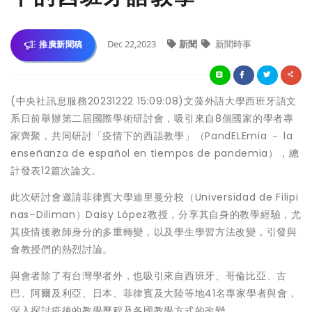
Dec 22,2023
新聞
新聞時事
推廣新聞稿
(中央社訊息服務20231222 15:09:08)文藻外語大學西班牙語文
系日前舉辦第二屆國際學術研討會，吸引來自8個國家的學者專
家齊聚，共同研討「疫情下的西語教學」（PandELEmia － la
enseñanza de español en tiempos de pandemia），總
計發表12篇次論文。
此次研討會邀請菲律賓大學迪里曼分校（Universidad de Filipi
nas–Diliman）Daisy López教授，分享其自身的教學經驗，尤
其疫情後教師身分的多重轉變，以及學生學習方法改變，引發與
會教授們的熱烈討論。
與會者除了有台灣學者外，也吸引來自西班牙、哥倫比亞、古
巴、阿爾及利亞、日本、菲律賓及大陸等地41名專家學者與會，
深入探討疫後的教學歷程及各國教學方式的改變。