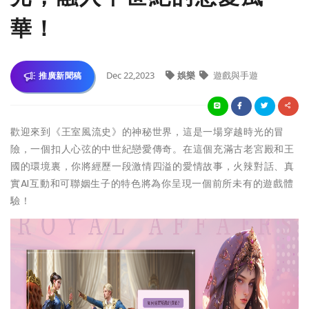
華！
Dec 22,2023
娛樂
遊戲與手遊
推廣新聞稿
歡迎來到《王室風流史》的神秘世界，這是一場穿越時光的冒
險，一個扣人心弦的中世紀戀愛傳奇。在這個充滿古老宮殿和王
國的環境裏，你將經歷一段激情四溢的愛情故事，火辣對話、真
實AI互動和可聯姻生子的特色將為你呈現一個前所未有的遊戲體
驗！