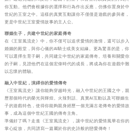
你互動。他們會根據你的選擇和行為作出反應，仿佛你置身於中
世紀的王室之中。這樣的真實互動讓你不僅僅是遊戲的參與者，
更是中世紀王室愛情故事的主人公。
聯姻生子，共建中世紀的家庭傳奇
在《王室風流史》中，你不僅可以追求愛情的激情，還可以步入
婚姻的殿堂，與你心儀的AI騎士或美女結緣。更為驚喜的是，你
可以選擇生育子嗣，共同建立中世紀的家庭傳奇。培養和關愛你
的子嗣，見證他們在這個宏偉時代的成長，將成為你在遊戲中難
以忘懷的體驗。
融入中世紀，演繹你的愛情傳奇
《王室風流史》讓你能夠穿越時光，融入中世紀的王國之中，親
歷那個時代的榮光與輝煌。火辣對話、真實AI互動以及可聯姻生
子的遊戲特色，使得你能夠親身經歷一個充滿古老傳奇的愛情故
事，成為這個中世紀王國的傳奇主角。
準備好了嗎？走進《王室風流史》，讓中世紀的愛情風華在你的
掌心綻放，共同譜寫一篇屬於你的史詩般的戀愛傳奇！