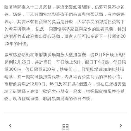
隨著時間進入十二月尾聲，寒流來襲氣溫驟降，仍舊可見不少爸
爸、媽媽，下班時間特地帶著孩子們來參與扭蛋活動，有位媽媽
表示，其實不管扭蛋裡的獎品是什麼，大家享受的都是扭蛋當下
的希冀與期待， 以及一同關懷弱勢家庭與兒少的重要意義，特別
謝謝新竹市政府推出暖心活動，讓家人間可以多留下一段屬於20
23年的回憶。
歲末感恩活動在市府前廣場開放大型扭蛋機，從12月8日晚上8點
起到12月25日，共計18日，平日晚上6點，假日下午2點，每日限
量300份、假日限量800份，轉完即止，只要現場參加趣味社福
猜謎，答一題就可換扭蛋代幣，內含結合公益商品的神秘小禮。
市府前廣場於12月9日、16日及23日共3個週六，也在扭蛋機旁邀
請了街頭藝人表演，歡迎大小朋友一起來，把握機會扭蛋換小禮
物，度過輕鬆愉快、耶誕氛圍滿滿的假日午後。