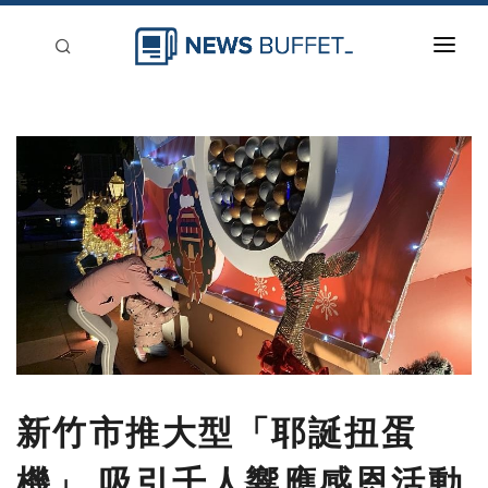
回到首頁
新聞稿分類
登入
刊登
新竹市推大型「耶誕扭蛋
機」 吸引千人響應感恩活動