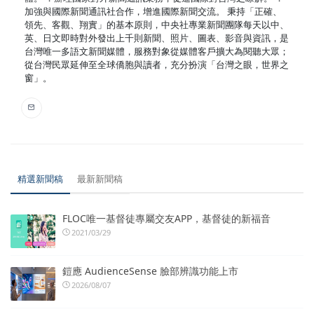
加強與國際新聞通訊社合作，增進國際新聞交流。 秉持「正確、
領先、客觀、翔實」的基本原則，中央社專業新聞團隊每天以中、
英、日文即時對外發出上千則新聞、照片、圖表、影音與資訊，是
台灣唯一多語文新聞媒體，服務對象從媒體客戶擴大為閱聽大眾；
從台灣民眾延伸至全球僑胞與讀者，充分扮演「台灣之眼，世界之
窗」。
精選新聞稿
最新新聞稿
FLOC唯一基督徒專屬交友APP，基督徒的新福音
2021/03/29
鎧應 AudienceSense 臉部辨識功能上市
2026/08/07