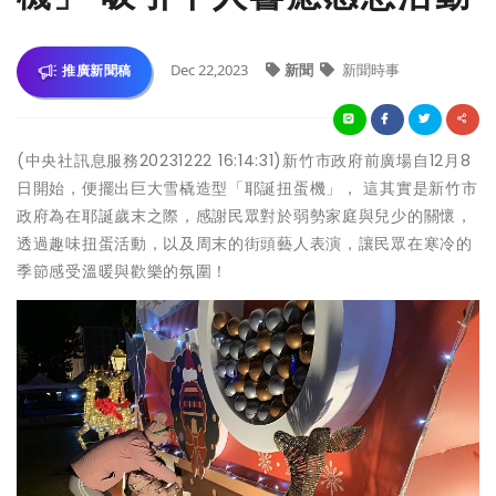
Dec 22,2023
新聞
新聞時事
推廣新聞稿
(中央社訊息服務20231222 16:14:31)新竹市政府前廣場自12月8
日開始，便擺出巨大雪橇造型「耶誕扭蛋機」， 這其實是新竹市
政府為在耶誕歲末之際，感謝民眾對於弱勢家庭與兒少的關懷，
透過趣味扭蛋活動，以及周末的街頭藝人表演，讓民眾在寒冷的
季節感受溫暖與歡樂的氛圍！