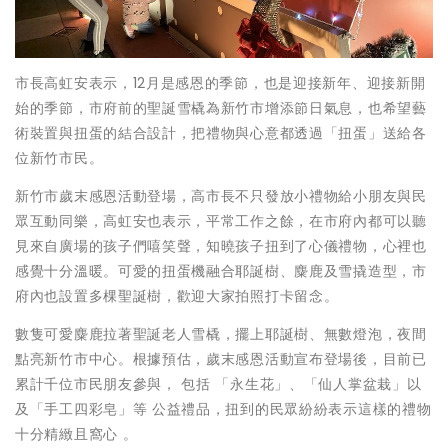
市長高虹安表示，12月是感恩的季節，也是迎接新年、迎接新開
始的季節，市府前的聖誕雪橇為新竹市增添節日氣息，也希望藝
術裝置與扭蛋的結合設計，把禮物與心意都透過「扭蛋」送給各
位新竹市民。
新竹市歲末感恩活動登場，高市長不只發放小禮物給小朋友與民
眾互動同樂，高虹安也表示，平常工作之餘，在市府內都可以聽
見來自廣場的孩子們嘻笑聲，知曉孩子扭到了心儀禮物，心裡也
感覺十分溫暖。可愛的扭蛋機融合耶誕樹、麋鹿及雪撬造型，市
府內也設置多棵聖誕樹，歡迎大家拍照打卡留念。
數隻可愛麋鹿拉著聖誕老人雪橇，擺上耶誕樹、無數燈泡，夜間
點亮新竹市中心。根據預估，歲末感恩活動宣布登場後，目前已
累計千位市民朋友參與， 包括 「永生花」、「仙人掌盆栽」以
及「手工四彩皂」等 公益禮品，扭到的民眾紛紛表示這樣的禮物
十分精緻且窩心 。