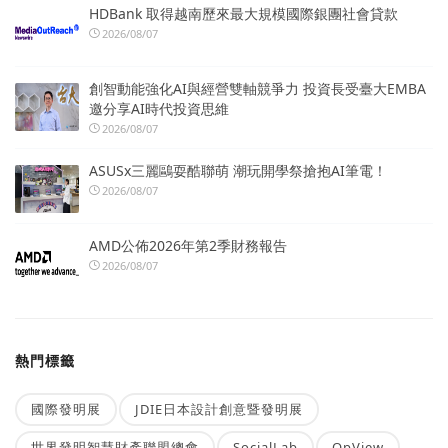
HDBank 取得越南歷來最大規模國際銀團社會貸款
2026/08/07
創智動能強化AI與經營雙軸競爭力 投資長受臺大EMBA
邀分享AI時代投資思維
2026/08/07
ASUSx三麗鷗耍酷聯萌 潮玩開學祭搶抱AI筆電！
2026/08/07
AMD公佈2026年第2季財務報告
2026/08/07
熱門標籤
國際發明展
JDIE日本設計創意暨發明展
世界發明智慧財產聯盟總會
SocialLab
OpView