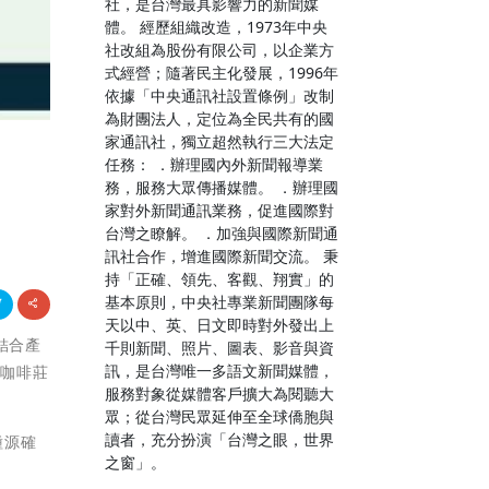
社，是台灣最具影響力的新聞媒
體。 經歷組織改造，1973年中央
社改組為股份有限公司，以企業方
式經營；隨著民主化發展，1996年
依據「中央通訊社設置條例」改制
為財團法人，定位為全民共有的國
家通訊社，獨立超然執行三大法定
任務： ．辦理國內外新聞報導業
務，服務大眾傳播媒體。 ．辦理國
家對外新聞通訊業務，促進國際對
台灣之瞭解。 ．加強與國際新聞通
訊社合作，增進國際新聞交流。 秉
持「正確、領先、客觀、翔實」的
基本原則，中央社專業新聞團隊每
天以中、英、日文即時對外發出上
場結合產
千則新聞、照片、圖表、影音與資
訊，是台灣唯一多語文新聞媒體，
名咖啡莊
服務對象從媒體客戶擴大為閱聽大
眾；從台灣民眾延伸至全球僑胞與
讀者，充分扮演「台灣之眼，世界
種源確
之窗」。