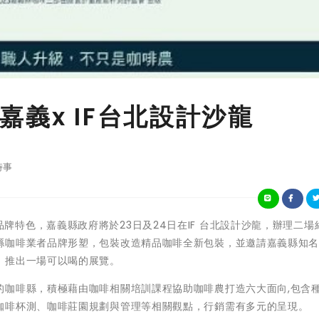
義x IF台北設計沙龍
時事
建構咖啡品牌特色，嘉義縣政府將於23日及24日在IF 台北設計沙龍，辦理二
縣咖啡業者品牌形塑，包裝改造精品咖啡全新包裝，並邀請嘉義縣知
，推出一場可以喝的展覽。
的咖啡縣，積極藉由咖啡相關培訓課程協助咖啡農打造六大面向,包含
咖啡杯測、咖啡莊園規劃與管理等相關觀點，行銷需有多元的呈現。