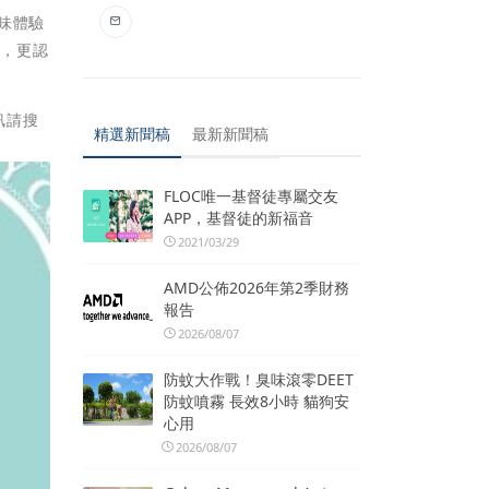
味體驗
您，更認
訊請搜
精選新聞稿
最新新聞稿
FLOC唯一基督徒專屬交友
APP，基督徒的新福音
2021/03/29
AMD公佈2026年第2季財務
報告
2026/08/07
防蚊大作戰！臭味滾零DEET
防蚊噴霧 長效8小時 貓狗安
心用
2026/08/07