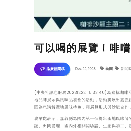
可以喝的展覽！啡嚐嘉
Dec 22,2023
新聞
新聞
推廣新聞稿
(中央社訊息服務20231222 16:33:46)為
地品牌展示與風味品嚐會的活動，活動將展出嘉義
園為您講解產地風味特色，藉展覽形式與沙龍合作
農業處表示，嘉義縣為國內第一個提出產地風味師
認、田間管理、國內外相關認驗證、生產與加工、