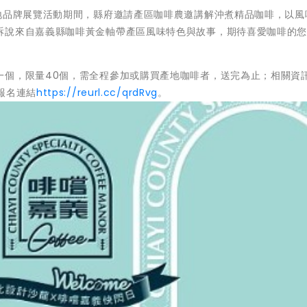
地品牌展覽活動期間，縣府邀請產區咖啡農邀講解沖煮精品咖啡，以風
訴說來自嘉義縣咖啡黃金軸帶產區風味特色與故事，期待喜愛咖啡的
一個，限量40個，需全程參加或購買產地咖啡者，送完為止；相關資
報名連結
https://reurl.cc/qrdRvg
。