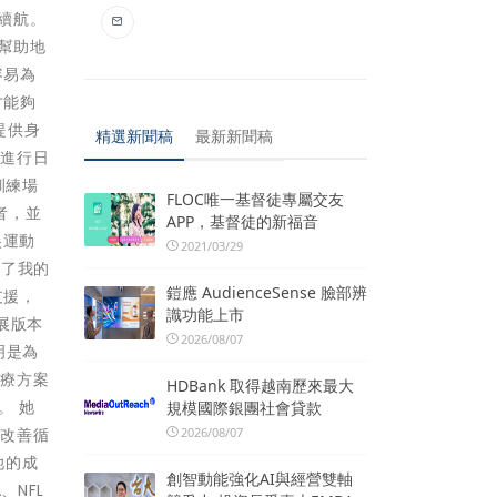
池續航。
是幫助地
容易為
才能夠
提供身
精選新聞稿
最新新聞稿
助進行日
訓練場
FLOC唯一基督徒專屬交友
者，並
APP，基督徒的新福音
頂尖運動
2021/03/29
變了我的
鎧應 AudienceSense 臉部辨
支援，
識功能上市
擴展版本
2026/08/07
明是為
治療方案
HDBank 取得越南歷來最大
。 她
規模國際銀團社會貸款
2026/08/07
，改善循
她的成
創智動能強化AI與經營雙軸
、NFL