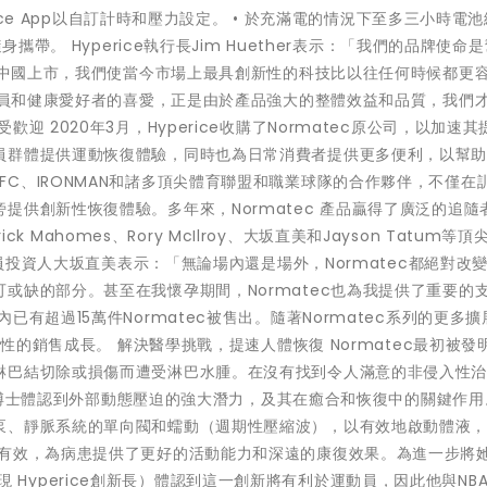
rice App以自訂計時和壓力設定。 • 於充滿電的情況下至多三小時電
攜帶。 Hyperice執行長Jim Huether表示：「我們的品牌使命
c在中國上市，我們使當今市場上最具創新性的科技比以往任何時候都更
運動員和健康愛好者的喜愛，正是由於產品強大的整體效益和品質，我們
 2020年3月，Hyperice收購了Normatec原公司，以加速其
員群體提供運動恢復體驗，同時也為日常消費者提供更多便利，以幫
OUR、UFC、IRONMAN和諸多頂尖體育聯盟和職業球隊的合作夥伴，不僅在
提供創新性恢復體驗。多年來，Normatec 產品贏得了廣泛的追隨
、Patrick Mahomes、Rory McIlroy、大坂直美和Jayson Tatum等
動員投資人大坂直美表示：「無論場內還是場外，Normatec都絕對改
或缺的部分。甚至在我懷孕期間，Normatec也為我提供了重要的
有超過15萬件Normatec被售出。隨著Normatec系列的更多
續性的銷售成長。 解決醫學挑戰，提速人體恢復 Normatec最初被發
淋巴結切除或損傷而遭受淋巴水腫。在沒有找到令人滿意的非侵入性
obs博士體認到外部動態壓迫的強大潛力，及其在癒合和恢復中的關鍵作用
泵、靜脈系統的單向閥和蠕動（週期性壓縮波），以有效地啟動體液
常有效，為病患提供了更好的活動能力和深遠的康復效果。為進一步將
s（現 Hyperice創新長）體認到這一創新將有利於運動員，因此他與NBA