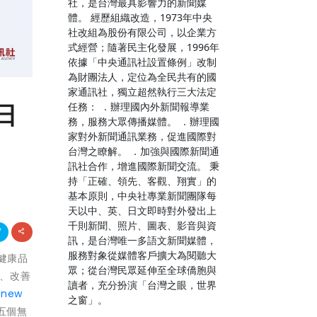
社，是台灣最具影響力的新聞媒
體。 經歷組織改造，1973年中央
社改組為股份有限公司，以企業方
式經營；隨著民主化發展，1996年
依據「中央通訊社設置條例」改制
為財團法人，定位為全民共有的國
家通訊社，獨立超然執行三大法定
日
任務： ．辦理國內外新聞報導業
務，服務大眾傳播媒體。 ．辦理國
家對外新聞通訊業務，促進國際對
台灣之瞭解。 ．加強與國際新聞通
訊社合作，增進國際新聞交流。 秉
持「正確、領先、客觀、翔實」的
基本原則，中央社專業新聞團隊每
天以中、英、日文即時對外發出上
千則新聞、照片、圖表、影音與資
訊，是台灣唯一多語文新聞媒體，
服務對象從媒體客戶擴大為閱聽大
能健康品
眾；從台灣民眾延伸至全球僑胞與
復、改善
讀者，充分扮演「台灣之眼，世界
/new
之窗」。
 五個無