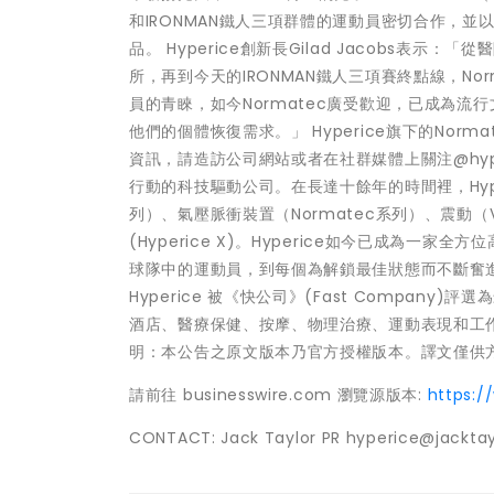
和IRONMAN鐵人三項群體的運動員密切合作，並以祖
品。 Hyperice創新長Gilad Jacobs
所，再到今天的IRONMAN鐵人三項賽終點線，N
員的青睞，如今Normatec廣受歡迎，已成為流
他們的個體恢復需求。」 Hyperice旗下的Norm
資訊，請造訪公司網站或者在社群媒體上關注@hype
行動的科技驅動公司。在長達十餘年的時間裡，Hype
列）、氣壓脈衝裝置（Normatec系列）、震動（V
(Hyperice X)。Hyperice如今已成為
球隊中的運動員，到每個為解鎖最佳狀態而不斷奮
Hyperice 被《快公司》(Fast Compa
酒店、醫療保健、按摩、物理治療、運動表現和工作場
明：本公告之原文版本乃官方授權版本。譯文僅供
請前往 businesswire.com 瀏覽源版本:
https:/
CONTACT: Jack Taylor PR hyperice@jackta