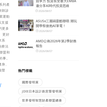
競爭力 投資長受臺大EMBA
c系列產
邀分享AI時代投資思維
療師診
2026/08/07
職業運動
ASUSx三麗鷗耍酷聯萌 潮玩
以支援
開學祭搶抱AI筆電！
e的更多
2026/08/07
活、更好
t系
AMD公佈2026年第2季財務
報告
熱療法
2026/08/07
育聯盟和
的事。
健身、
責聲
熱門標籤
國際發明展
/
JDIE日本設計創意暨發明展
世界發明智慧財產聯盟總會