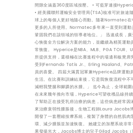
間隙全涵蓋360度區域按壓。 • 可藍芽連接Hype
• 經美國聯邦運輸安全管理局(TSA)核准可於旅途隨身
球上的每個人更好地隨心而動。隨著Normate
更多的人所使用。Normatec多年來一直受到
鞏固我們在該領域的領導者地位。」 迅速成長，廣受歡迎
心恢復全方位解決方案的能力，並繼續為精英運動
常恢復。 Hyperice是NBA、MLB、PGA T
所提供支持，還積極在比賽進程中的場邊和板凳席旁
受到Fernando Tatís Jr.、Erling Haaland
員的喜愛。 四屆大滿貫冠軍兼Hyperice品牌運
生活。在比賽和訓練結束後，它是我恢復流程中不可
減輕我雙腿和腳踝的水腫。」 迄今為止，全球範圍內已
在未來幾年推向市場，Hyperice可望收穫品線持
了幫助正在接受乳癌治療的病患，這些病患經常因
來治療衰弱性腫脹後，生物工程師Laura Jac
開發了一套壓縮按摩系統，複製了身體的自然肌肉
環、減少腫脹並加速恢復。 她建立的加壓系統非
果發揚光大，Jacobs博士的兒子Gilad Jacob