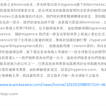
母之名Norma命名，率先研發出現今Hyperice旗下的Normate
表示：「從醫院康復室到球隊更衣室，從全球巡演的後臺妝發間到全世界的物理治
ormatec已成為恢復的代名詞。我們得到專業醫療團隊的肯定，受到
行文化的一部分。我們的使命始終不變：為普羅大眾提供Normatec，
atec售價人民幣7999元，在天貓商城有售。 如欲瞭解有關Hyperic
rice。 關於Hyperice 我們是一家旨在幫助世界上每個人更好生
rice引領了全球身心複健的潮流，專精於筋膜松解打擊（Hypervol
yper和Hypersphere系列）、熱敷振動理療（Venom系列）和冷
一家全方位高性能健康品牌，旗下產品是為每個人準備的——從全球最頂尖的體
進的普通人——我們都希望為你們盡一分力，協助你們做更多你們想做
ny)評選為最具創新力的公司之一，已將其技術和專業知識應用於全球範圍內的
所健康等產業。如欲瞭解更多資訊，請造訪hyperice.com。 免
方便瞭解之用，煩請參照原文，原文版本乃唯一具法律效力之版本。
/www.businesswire.com/news/home/20231220881571/zh-HK
ylorpr.com