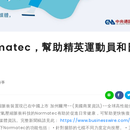
ormatec，幫助精英運動員和
時事
尖空氣壓縮脈衝裝置現已在中國上市 加州爾灣--(美國商業資訊)--全球高性
搭載空氣壓縮脈衝科技的Normatec有助於促進日常健康，可幫助更快恢
多媒體資訊。完整新聞稿請見此：
https://www.businesswire.com
e旗下Normatec的功能包括： • 針對腿部的七檔不同力度定向按壓。 •