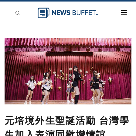
回到首頁
新聞稿分類
登入
刊登
元培境外生聖誕活動 台灣學
生加入表演同歡增情誼