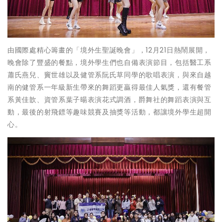
由國際處精心籌畫的「境外生聖誕晚會」，12月21日熱鬧展開，
晚會除了豐盛的餐點，境外學生們也自備表演節目，包括醫工系
蕭氏燕兒、竇世雄以及健管系阮氏草同學的歌唱表演，與來自越
南的健管系一年級新生帶來的舞蹈更贏得最佳人氣獎，還有餐管
系黃佳歆、資管系葉子暘表演花式調酒，爵舞社的舞蹈表演與互
動，最後的射飛鏢等趣味競賽及抽獎等活動，都讓境外學生超開
心。