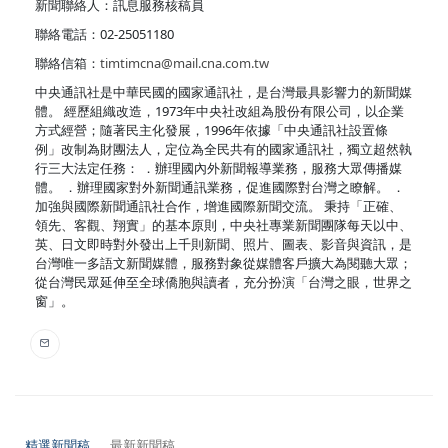
新聞聯絡人：訊息服務核稿員
聯絡電話：02-25051180
聯絡信箱：
timtimcna@mail.cna.com.tw
中央通訊社是中華民國的國家通訊社，是台灣最具影響力的新聞媒
體。 經歷組織改造，1973年中央社改組為股份有限公司，以企業
方式經營；隨著民主化發展，1996年依據「中央通訊社設置條
例」改制為財團法人，定位為全民共有的國家通訊社，獨立超然執
行三大法定任務： ．辦理國內外新聞報導業務，服務大眾傳播媒
體。 ．辦理國家對外新聞通訊業務，促進國際對台灣之瞭解。 ．
加強與國際新聞通訊社合作，增進國際新聞交流。 秉持「正確、
領先、客觀、翔實」的基本原則，中央社專業新聞團隊每天以中、
英、日文即時對外發出上千則新聞、照片、圖表、影音與資訊，是
台灣唯一多語文新聞媒體，服務對象從媒體客戶擴大為閱聽大眾；
從台灣民眾延伸至全球僑胞與讀者，充分扮演「台灣之眼，世界之
窗」。
精選新聞稿
最新新聞稿