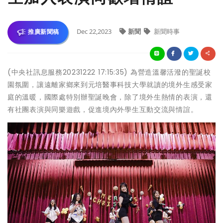
Dec 22,2023
新聞
新聞時事
推廣新聞稿
(中央社訊息服務20231222 17:15:35) 為營造溫馨活潑的聖誕校
園氛圍，讓遠離家鄉來到元培醫事科技大學就讀的境外生感受家
庭的溫暖，國際處特別辦聖誕晚會，除了境外生熱情的表演，還
有社團表演與同樂遊戲，促進境內外學生互動交流與情誼。