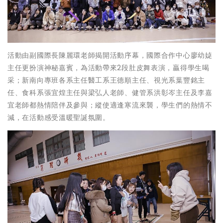
活動由副國際長陳麗環老師揭開活動序幕，國際合作中心廖幼媫
主任更扮演神秘嘉賓，為活動帶來2段肚皮舞表演，贏得學生喝
采；新南向專班各系主任醫工系王德順主任、視光系葉豐銘主
任、食科系張宜煌主任與梁弘人老師、健管系洪彰岑主任及李嘉
宜老師都熱情陪伴及參與；縱使適逢寒流來襲，學生們的熱情不
減，在活動感受溫暖聖誕氛圍。