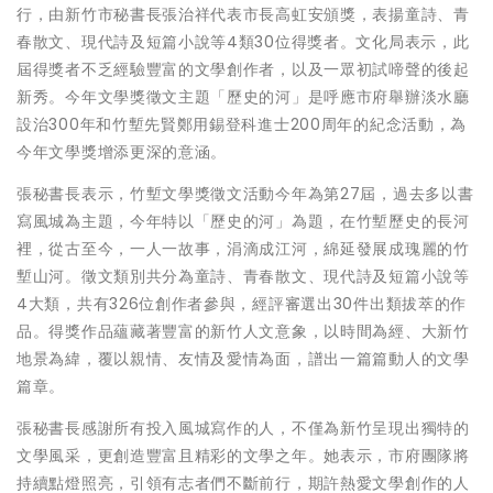
行，由新竹市秘書長張治祥代表市長高虹安頒獎，表揚童詩、青
春散文、現代詩及短篇小說等4類30位得獎者。文化局表示，此
屆得獎者不乏經驗豐富的文學創作者，以及一眾初試啼聲的後起
新秀。今年文學獎徵文主題「歷史的河」是呼應市府舉辦淡水廳
設治300年和竹塹先賢鄭用錫登科進士200周年的紀念活動，為
今年文學獎增添更深的意涵。
張秘書長表示，竹塹文學獎徵文活動今年為第27屆，過去多以書
寫風城為主題，今年特以「歷史的河」為題，在竹塹歷史的長河
裡，從古至今，一人一故事，涓滴成江河，綿延發展成瑰麗的竹
塹山河。徵文類別共分為童詩、青春散文、現代詩及短篇小說等
4大類，共有326位創作者參與，經評審選出30件出類拔萃的作
品。得獎作品蘊藏著豐富的新竹人文意象，以時間為經、大新竹
地景為緯，覆以親情、友情及愛情為面，譜出一篇篇動人的文學
篇章。
張秘書長感謝所有投入風城寫作的人，不僅為新竹呈現出獨特的
文學風采，更創造豐富且精彩的文學之年。她表示，市府團隊將
持續點燈照亮，引領有志者們不斷前行，期許熱愛文學創作的人