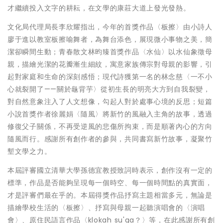
才繼續投入文字的耕耘，在文學的康莊大道上發光發熱。
文化局代理局長李欣耀指出，今年的首獎作品〈板擦〉由小詩人
廖于進以教室板擦喻舞者，為舞台添色，展現微小事物之美，簡
潔卻瞬間生動；青春散文林昀臻首獎作品〈水仙〉以水仙象徵母
親，描繪光潔的花瓣漸生細紋，寓意家族傳宗對母親的影響，引
起對家庭和生命的深刻感悟；現代詩獲第一名的林念慈〈一不小
心就裂開了——關於龜背芋〉從初生長的明亮大方到自我裂變，
對自然意象注入了人文想像，勾起人對於處事心境的反思；短篇
小說首獎作者徐麗娟〈隨風〉將新竹的風融入主角的故事，透過
修復父子關係，不再受逆風的悲傷所拘束，而是順著內心的方向
隨風而行。感謝所有創作者的參與，共同書寫新竹故事，凝聚竹
塹文學之力。
本屆評審國立清華大學孫德宜教授致詞時表示，創作沒有一定的
標準，作品是否能夠呈現每一個時空、每一個時間點的真實面，
才是評審們最在乎的。本屆得獎作品抒寫主題相當多元，無論是
描繪學校生活的〈板擦〉、抒寫與母親一起聽演唱會的〈演唱
會〉、原住民語言作品〈klokah su'ga？〉等，在此感謝所有創