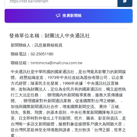
推廣新聞稿
發佈單位名稱：財團法人中央通訊社
新聞聯絡人：訊息服務核稿員
聯絡電話：02-25051180
聯絡信箱：
timtimcna@mail.cna.com.tw
中央通訊社是中華民國的國家通訊社，是台灣最具影響力的新聞媒
體。 經歷組織改造，1973年中央社改組為股份有限公司，以企業
方式經營；隨著民主化發展，1996年依據「中央通訊社設置條
例」改制為財團法人，定位為全民共有的國家通訊社，獨立超然執
行三大法定任務： ．辦理國內外新聞報導業務，服務大眾傳播媒
體。 ．辦理國家對外新聞通訊業務，促進國際對台灣之瞭解。 ．
加強與國際新聞通訊社合作，增進國際新聞交流。 秉持「正確、
領先、客觀、翔實」的基本原則，中央社專業新聞團隊每天以中、
英、日文即時對外發出上千則新聞、照片、圖表、影音與資訊，是
台灣唯一多語文新聞媒體，服務對象從媒體客戶擴大為閱聽大眾；
從台灣民眾延伸至全球僑胞與讀者，充分扮演「台灣之眼，世界之
窗」。