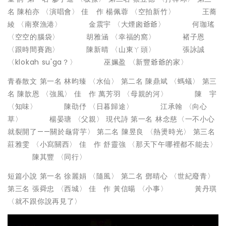
名 陳柏亦 〈演唱會〉 佳 作 楊佩蓉 〈空拍新竹〉 王蕎
綾 〈南寮漁港〉 金震宇 〈大煙囪爺爺〉 何珈瑤
〈空空的腦袋〉 胡雅涵 〈幸福的窩〉 褚子恩
〈跟時間賽跑〉 陳新晴 〈山東ㄚ頭〉 張詠誠
〈klokah su'ga？〉 巫姵盈 〈新豐爺爺的家〉
青春散文 第一名 林昀臻 〈水仙〉 第二名 陳鼎斌 〈螞蟻〉 第三
名 陳歆恩 〈強風〉 佳 作 萬芳羽 〈母親的河〉 陳 宇
〈知味〉 陳劭伃 〈日暮歸途〉 江承翰 〈向心
草〉 楊晏瑭 〈父親〉 現代詩 第一名 林念慈〈一不小心
就裂開了——關於龜背芋〉 第二名 陳昱良 〈熱燙時光〉 第三名
莊雅雯 〈小寫關西〉 佳 作 舒靈強 〈那天下午哪裡都不能去〉
陳其豐 〈同行〉
短篇小說 第一名 徐麗娟 〈隨風〉 第二名 鄧晴心 〈世紀廢青〉
第三名 張舜忠 〈西城〉 佳 作 黃信暘 〈小事〉 黃丹琪
〈就不跟你說再見了〉