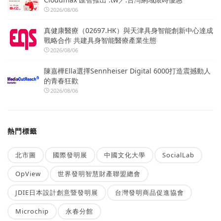
2026/08/06
真健康醫療（02697.HK）與天津具身智能創新中心達成
戰略合作 共建具身智能醫療產業生態
2026/08/06
陳嘉樺Ella選擇Sennheiser Digital 6000打造震撼動人
的青春狂歡
2026/08/06
熱門標籤
北市圖
國際發明展
中國文化大學
SocialLab
OpView
世界發明智慧財產聯盟總會
JDIE日本設計創意暨發明展
台灣發明商品促進協會
Microchip
永春分館