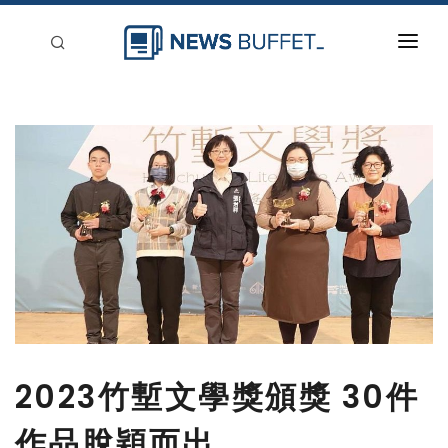
回到首頁
新聞稿分類
登入
刊登
2023竹塹文學獎頒獎 30件
作品脫穎而出