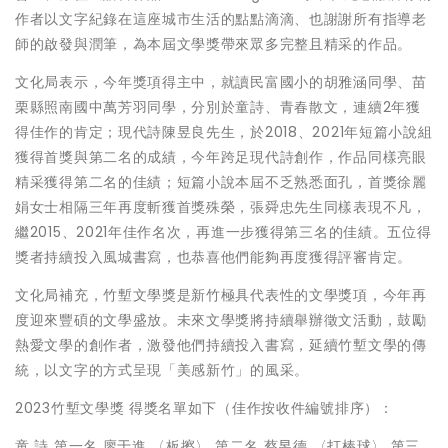
作者以文字紀錄在這座城市生活的點點滴滴、也謝謝所有指導老
師的啟發與潤筆，為本屆文學獎帶來眾多完整且精采的作品。
文化局表示，今年獎項得主中，就讀民富國小的胡雅涵同學、苗
栗縣照南國中萬芳羽同學，分別於童詩、青春散文，連續2年獲
得佳作的肯定；現代詩陳昱良先生，於2018、2021年短篇小說組
獲得首獎與第二名的成績，今年跨足現代詩創作，作品同樣亮眼
精采獲得第二名的佳績；短篇小說本屆不乏熟悉面孔，首獎徐麗
娟女士相隔三年再度斬獲首獎殊榮，張舜忠先生同樣表現不凡，
繼2015、2021年佳作名次，再進一步獲得第三名的佳績。五位得
獎者持續投入風城書寫，也恭喜他們能夠再度獲得評審肯定。
文化局補充，竹塹文學獎是新竹極具代表性的文學獎項，今年再
度迎來豐碩的文學盛放。未來文學獎將持續舉辦徵文活動，鼓勵
熱愛文學的創作者，激發他們持續投入書寫，延續竹塹文學的傳
統，以文字的方式呈現「美感新竹」的風采。
2023竹塹文學獎 得獎名單如下（佳作按收件編號排序）：
童 詩 第一名 廖于進 〈板擦〉 第二名 蔡昱德 〈打棒球〉 第三