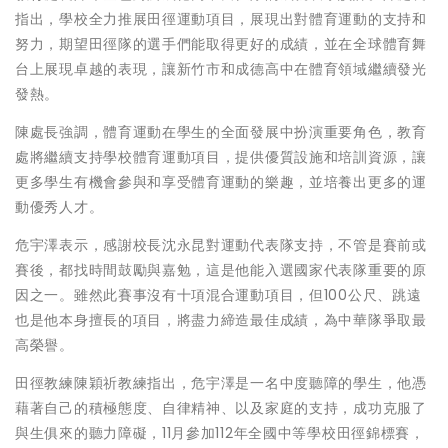
指出，學校全力推展田徑運動項目，展現出對體育運動的支持和
努力，期望田徑隊的選手們能取得更好的成績，並在全球體育舞
台上展現卓越的表現，讓新竹市和成德高中在體育領域繼續發光
發熱。
陳處長強調，體育運動在學生的全面發展中扮演重要角色，教育
處將繼續支持學校體育運動項目，提供優質設施和培訓資源，讓
更多學生有機會參與和享受體育運動的樂趣，並培養出更多的運
動優秀人才。
危宇澤表示，感謝校長沈永昆對運動代表隊支持，不管是賽前或
賽後，都找時間鼓勵與嘉勉，這是他能入選國家代表隊重要的原
因之一。雖然此賽事沒有十項混合運動項目，但100公尺、跳遠
也是他本身擅長的項目，將盡力締造最佳成績，為中華隊爭取最
高榮譽。
田徑教練陳穎祈教練指出，危宇澤是一名中度聽障的學生，他憑
藉著自己的積極態度、自律精神、以及家庭的支持，成功克服了
與生俱來的聽力障礙，11月參加112年全國中等學校田徑錦標賽，