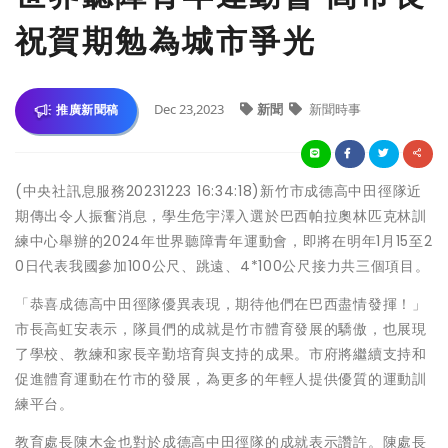
祝賀期勉為城市爭光
Dec 23,2023
新聞
新聞時事
推廣新聞稿
(中央社訊息服務20231223 16:34:18)新竹市成德高中田徑隊近
期傳出令人振奮消息，學生危宇澤入選於巴西帕拉奧林匹克林訓
練中心舉辦的2024年世界聽障青年運動會，即將在明年1月15至2
0日代表我國參加100公尺、跳遠、4*100公尺接力共三個項目。
「恭喜成德高中田徑隊優異表現，期待他們在巴西盡情發揮！」
市長高虹安表示，隊員們的成就是竹市體育發展的驕傲，也展現
了學校、教練和家長辛勤培育與支持的成果。市府將繼續支持和
促進體育運動在竹市的發展，為更多的年輕人提供優質的運動訓
練平台。
教育處長陳木金也對於成德高中田徑隊的成就表示讚許。陳處長