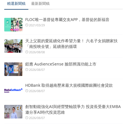
精選新聞稿
最新新聞稿
FLOC唯一基督徒專屬交友APP，基督徒的新福音
2021/03/29
天上父親的愛延續化作希望力量！ 六名子女捐贈家扶
「南投映全號」延續善的循環
2026/08/08
鎧應 AudienceSense 臉部辨識功能上市
2026/08/07
HDBank 取得越南歷來最大規模國際銀團社會貸款
2026/08/07
創智動能強化AI與經營雙軸競爭力 投資長受臺大EMBA
邀分享AI時代投資思維
2026/08/07