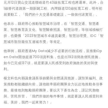
元月12日寶山交流道聯絡道竹43線拓寬工程也將通車。此外，台
1線替代道路第一期新闢工程、內灣縣道120線拓寬工程，明年初
就要動工，「我們的十大交通基礎建設，一個個付諸實現」。
他表示，縣府用心推動智慧城市治理，在「智慧交通、智慧產
業、智慧教育及文化、智慧醫療照護、智慧治理」等領域積極打
拚，也榮獲「2023智慧城市卓越貢獻獎」智慧治理獎、IDC「智
慧城市類別最佳互連城市獎」等肯定。
他舉例，縣府透過My Data減少不必要的行政流程，並推動Op
en Data開放超過700項資料集，也提出192項簡政便民措施，
如今已完成137項，就是要讓人民感受到政府施政的美好與便
利。
楊文科也向縣議會議長張鎮榮與全體議員致謝，讓預算編列、政
策推動都能繼續向前，讓他能率縣府團隊全力以赴地推動各項事
務。最後他則勉勵縣府團隊，要以天下蒼生為念，謹記民胞物
與、苦民所苦，「我們所做的每件事情，就是要讓人民感受到幸
福、美好，我們一起來努力！」