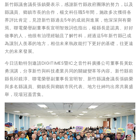
新竹縣議會議長張鎮榮表示，感謝新竹縣政府團隊的努力，以及
縣議員、鄉鎮市長的合作，楊文科任職5年間，施政多次獲得各
界評比肯定，見證新竹縣過去5年的成就與進展，他深深與有榮
焉。聯電榮譽副董事長宣明智致詞也指出，楊縣長是認真、好好
做事的人，他很有治理經驗且了解竹科，經過這5年新竹縣已成
為讓別人羨慕的地方，相信未來執政能打下更好的基礎，往更遠
大的未來發展。
今日活動特別邀請DIGITIMES暨IC之音竹科廣播公司董事長黃欽
勇演講，分享新竹與科技產業共同的關鍵變革等內容。新竹縣前
縣長邱鏡淳、聯電榮譽副董事長宣明智、新竹縣議會議長張鎮榮
與多名縣議員、鄉鎮長與鄉鎮市民代表、地方仕紳均出席共襄盛
舉，現場冠蓋雲集。