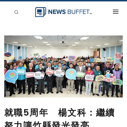
回到首頁
新聞稿分類
登入
刊登
就職5周年 楊文科：繼續
努力讓竹縣發光發亮