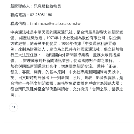
新聞聯絡人：訊息服務核稿員
聯絡電話：02-25051180
聯絡信箱：
timtimcna@mail.cna.com.tw
中央通訊社是中華民國的國家通訊社，是台灣最具影響力的新聞媒
體。 經歷組織改造，1973年中央社改組為股份有限公司，以企業
方式經營；隨著民主化發展，1996年依據「中央通訊社設置條
例」改制為財團法人，定位為全民共有的國家通訊社，獨立超然執
行三大法定任務： ．辦理國內外新聞報導業務，服務大眾傳播媒
體。 ．辦理國家對外新聞通訊業務，促進國際對台灣之瞭解。 ．
加強與國際新聞通訊社合作，增進國際新聞交流。 秉持「正確、
領先、客觀、翔實」的基本原則，中央社專業新聞團隊每天以中、
英、日文即時對外發出上千則新聞、照片、圖表、影音與資訊，是
台灣唯一多語文新聞媒體，服務對象從媒體客戶擴大為閱聽大眾；
從台灣民眾延伸至全球僑胞與讀者，充分扮演「台灣之眼，世界之
窗」。