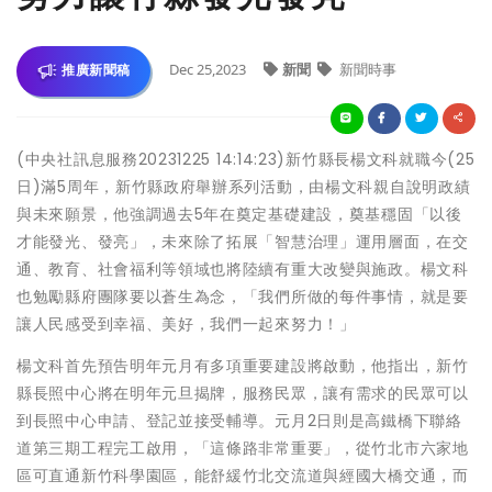
Dec 25,2023
新聞
新聞時事
推廣新聞稿
(中央社訊息服務20231225 14:14:23)新竹縣長楊文科就職今(25
日)滿5周年，新竹縣政府舉辦系列活動，由楊文科親自說明政績
與未來願景，他強調過去5年在奠定基礎建設，奠基穩固「以後
才能發光、發亮」，未來除了拓展「智慧治理」運用層面，在交
通、教育、社會福利等領域也將陸續有重大改變與施政。楊文科
也勉勵縣府團隊要以蒼生為念，「我們所做的每件事情，就是要
讓人民感受到幸福、美好，我們一起來努力！」
楊文科首先預告明年元月有多項重要建設將啟動，他指出，新竹
縣長照中心將在明年元旦揭牌，服務民眾，讓有需求的民眾可以
到長照中心申請、登記並接受輔導。元月2日則是高鐵橋下聯絡
道第三期工程完工啟用，「這條路非常重要」，從竹北市六家地
區可直通新竹科學園區，能舒緩竹北交流道與經國大橋交通，而