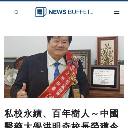
回到首頁
新聞稿分類
登入
刊登
私校永續、百年樹人～中國
醫藥大學洪明奇校長榮獲今