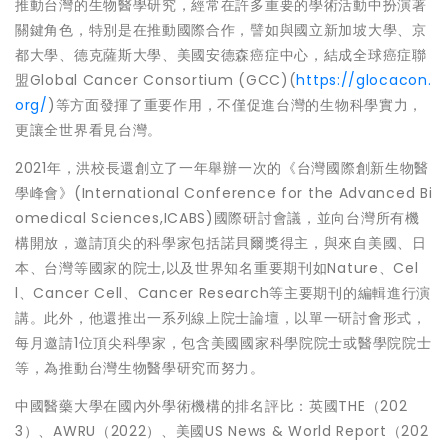
推動台灣的生物醫學研究，經常在許多重要的學術活動中扮演著
關鍵角色，特別是在推動國際合作，譬如與國立新加坡大學、京
都大學、德克薩斯大學、美國安德森癌症中心，結成全球癌症聯
盟Global Cancer Consortium (GCC)(
https://glocacon.
org/
)等方面發揮了重要作用，不僅促進台灣的生物科學實力，
更讓全世界看見台灣。
2021年，洪校長還創立了一年舉辦一次的《台灣國際創新生物醫
學峰會》(International Conference for the Advanced Bi
omedical Sciences,ICABS)國際研討會議，並向台灣所有機
構開放，邀請頂尖的科學家包括諾貝爾獎得主，與來自美國、日
本、台灣等國家的院士,以及世界知名重要期刊如Nature、Cel
l、Cancer Cell、Cancer Research等主要期刊的編輯進行演
講。此外，他還推出一系列線上院士論壇，以單一研討會形式，
每月邀請1位頂尖科學家，包含美國國家科學院院士或醫學院院士
等，為推動台灣生物醫學研究而努力。
中國醫藥大學在國內外學術機構的排名評比：英國THE（202
3）、AWRU（2022）、美國US News & World Report（202