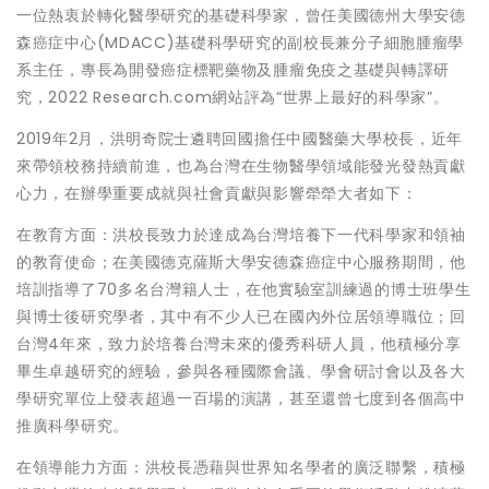
一位熱衷於轉化醫學研究的基礎科學家，曾任美國德州大學安德
森癌症中心(MDACC)基礎科學研究的副校長兼分子細胞腫瘤學
系主任，專長為開發癌症標靶藥物及腫瘤免疫之基礎與轉譯研
究，2022 Research.com網站評為“世界上最好的科學家”。
2019年2月，洪明奇院士遴聘回國擔任中國醫藥大學校長，近年
來帶領校務持續前進，也為台灣在生物醫學領域能發光發熱貢獻
心力，在辦學重要成就與社會貢獻與影響犖犖大者如下：
在教育方面：洪校長致力於達成為台灣培養下一代科學家和領袖
的教育使命；在美國德克薩斯大學安德森癌症中心服務期間，他
培訓指導了70多名台灣籍人士，在他實驗室訓練過的博士班學生
與博士後研究學者，其中有不少人已在國內外位居領導職位；回
台灣4年來，致力於培養台灣未來的優秀科研人員，他積極分享
畢生卓越研究的經驗，參與各種國際會議、學會研討會以及各大
學研究單位上發表超過一百場的演講，甚至還曾七度到各個高中
推廣科學研究。
在領導能力方面：洪校長憑藉與世界知名學者的廣泛聯繫，積極