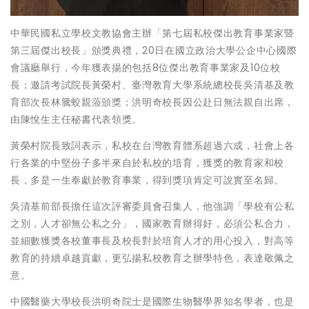
中華民國私立學校文教協會主辦「第七屆私校傑出教育事業家暨
第三屆傑出校長」頒獎典禮，20日在國立政治大學公企中心國際
會議廳舉行，今年獲表揚的包括8位傑出教育事業家及10位校
長；邀請考試院長黃榮村、臺灣教育大學系統總校長吳清基及教
育部次長林騰蛟親蒞頒獎；洪明奇校長因公赴日無法親自出席，
由陳悅生主任秘書代表領獎。
黃榮村院長致詞表示，私校在台灣教育體系超過六成，社會上各
行各業的中堅份子多半來自於私校的培育，獲獎的教育家和校
長，多是一生奉獻於教育事業，得到獎項肯定可說實至名歸。
吳清基前部長擔任這次評審委員會召集人，他強調「學校有公私
之別，人才卻無公私之分」，國家教育辦得好，必須公私合力，
並細數獲獎各校董事長及校長對於培育人才的用心投入，對高等
教育的持續卓越貢獻，更弘揚私校教育之辦學特色，表達敬佩之
意。
中國醫藥大學校長洪明奇院士是國際生物醫學界知名學者，也是