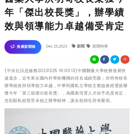
年「傑出校長獎」，辦學績
效與領導能力卓越備受肯定
Dec 25,2023
新聞
新聞時事
推廣新聞稿
(中央社訊息服務20231225 16:00:13)中國醫藥大學校務發展快
速進步，近年來在國內外學術機構的排名成績亮眼；洪明奇校長
辦學績效與領導能力卓越，中華民國私立學校文教協會經選拔榮
獲今年「第三屆傑出校長獎」，為國家培育人才給予高度肯定，
也彰顯私校堅苦卓絕之辦學精神，讓全校師生與有榮焉。