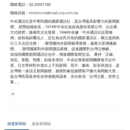
聯絡電話：02-25051180
聯絡信箱：
timtimcna@mail.cna.com.tw
中央通訊社是中華民國的國家通訊社，是台灣最具影響力的新聞媒
體。 經歷組織改造，1973年中央社改組為股份有限公司，以企業
方式經營；隨著民主化發展，1996年依據「中央通訊社設置條
例」改制為財團法人，定位為全民共有的國家通訊社，獨立超然執
行三大法定任務： ．辦理國內外新聞報導業務，服務大眾傳播媒
體。 ．辦理國家對外新聞通訊業務，促進國際對台灣之瞭解。 ．
加強與國際新聞通訊社合作，增進國際新聞交流。 秉持「正確、
領先、客觀、翔實」的基本原則，中央社專業新聞團隊每天以中、
英、日文即時對外發出上千則新聞、照片、圖表、影音與資訊，是
台灣唯一多語文新聞媒體，服務對象從媒體客戶擴大為閱聽大眾；
從台灣民眾延伸至全球僑胞與讀者，充分扮演「台灣之眼，世界之
窗」。
精選新聞稿
最新新聞稿