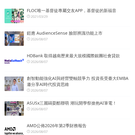
FLOC唯一基督徒專屬交友APP，基督徒的新福音
2021/03/29
鎧應 AudienceSense 臉部辨識功能上市
2026/08/07
HDBank 取得越南歷來最大規模國際銀團社會貸款
2026/08/07
創智動能強化AI與經營雙軸競爭力 投資長受臺大EMBA
邀分享AI時代投資思維
2026/08/07
ASUSx三麗鷗耍酷聯萌 潮玩開學祭搶抱AI筆電！
2026/08/07
AMD公佈2026年第2季財務報告
2026/08/07