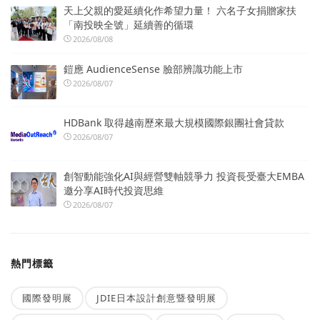
天上父親的愛延續化作希望力量！ 六名子女捐贈家扶
「南投映全號」延續善的循環
2026/08/08
鎧應 AudienceSense 臉部辨識功能上市
2026/08/07
HDBank 取得越南歷來最大規模國際銀團社會貸款
2026/08/07
創智動能強化AI與經營雙軸競爭力 投資長受臺大EMBA
邀分享AI時代投資思維
2026/08/07
熱門標籤
國際發明展
JDIE日本設計創意暨發明展