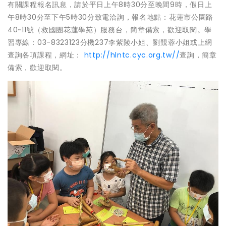
有關課程報名訊息，請於平日上午8時30分至晚間9時，假日上
午8時30分至下午5時30分致電洽詢，報名地點：花蓮市公園路
40~11號（救國團花蓮學苑）服務台，簡章備索，歡迎取閱。學
習專線：03-8323123分機237李紫陵小姐、劉覲蓉小姐或上網
查詢各項課程，網址：
http://hlntc.cyc.org.tw//
查詢，簡章
備索，歡迎取閱。