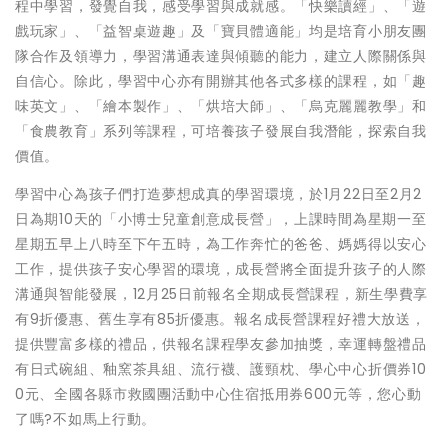
程中學習，發覺自我，感受學習與成就感。「快樂讀經」、「遊
戲玩家」、「益智桌遊趣」及「寶貝體適能」均是培育小朋友團
隊合作及領導力，學習溝通表達與傾聽的能力，建立人際關係與
自信心。除此，學習中心亦有開辦其他各式多樣的課程，如「趣
味英文」、「繪本製作」、「烘培大師」、「烏克麗麗教學」和
「食農教育」系列等課程，可培養孩子發展自我潛能，探索自我
價值。
學習中心為孩子們打造夢想成真的學習環境，於1月22日至2月2
日為期10天的「小博士兒童創意成長營」，上課時間為星期一至
星期五早上八時至下午五時，為工作奔忙的爸爸、媽媽得以安心
工作，提供孩子安心學習的環境，成長營將全面提升孩子的人際
溝通與智能發展，12月25日前報名全期成長營課程，新生學費享
有9折優惠、舊生享有85折優惠。報名成長營課程好禮大放送，
提供豐富多樣的禮品，供報名課程學友參加抽獎，幸運轉盤禮品
有日式碗組、釉窯茶具組、流行襪、護頸枕、學心中心折價券10
0元、全國各縣市救國團活動中心住宿抵用券600元等，您心動
了嗎?不如馬上行動。