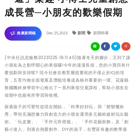
成長營─小朋友的歡樂假期
Dec 25,2023
新聞
新聞時事
推廣新聞稿
(中央社訊息服務20231225 16:11:40)隨著冬天的腳步，又到了讓
小朋友為之歡呼開心的寒假囉!今年的漫漫長假，您的小寶貝有什
麼規劃與安排呢? 現今社會在教育層面重視的不僅止於IQ的培
育，五育均衡全面發展及潛能培養成為格外重要的一環。花蓮縣
救國團終身學習中心推出了一系列寒假兒童課程，幫助小朋友在
假期中也能有所學習與收穫。
探索孩子的可塑性從現在開始，「科學好好玩」與「變變魔術
秀」帶領充滿想像力與創造力的小朋友運用多元藝術媒材玩出藝
術。「玩皮樂」、「手作元宵燈籠」、「手作花藝裝飾」及「創
藝小達人」則適合熱愛創作、DIY的孩子，在豐富有趣的教學過