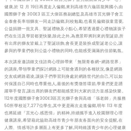
健康,於 12 月 19日再度走入偏鄉,來到高雄市六龜區龍興國小,由
國際獅子會 300E3 區王大偉區務副總監及高雄市莒光獅子會王
金泰會長率領獅友一同走訪偏鄉,到校勉勵,也看見偏鄉孩童需要,
公益捐贈一批文具、聖誕禮物及小點心,希望透過愛心禮物讓孩子
們在生活及學習都更快樂,除此之外,為應景即將到來的聖誕節,所
有出席的獅友皆戴上了聖誕頭飾,會長更是裝扮成聖誕老公公,讓
參與的學童們收到公益小禮物的同時,也能感受滿滿的佳節氣氛。
本次講座邀請鍾文佳諮商心理師帶來「無限青春網-網路世界」
的講座,帶領學童們探討網路上可能會遇到的各種狀況,像是網路
交友或網路霸凌,讓孩子們學習到身處於網路世代的自己,可以如
何保護自己同時也尊重他人,最後的有獎徵答環節,學童們更是踴
躍舉手發言,讓出席的獅友們都能感受到大家的活力並感染快樂。
112年度國際獅子會300E3區莒光獅子會與高雄「張老師」共服務
50所學校近7,277位學生,其中更是兩次走進偏鄉,明年 113 年度
也將延續『莒光心.感恩情』的精神,持續攜手進入校園辦理心理
健康講座,希望藉此協助高雄市青少年朋友各面向的安全提醒,在
人際、情感等許多層面上有更多了解,同時維護青少年的心理健康