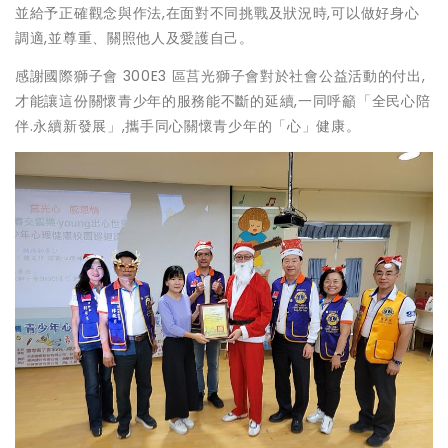
並給予正確觀念與作法,在面對不同挑戰及狀況時,可以做好身心
調適,並尊重、關照他人及愛護自己。
感謝國際獅子會 300E3 區莒光獅子會對於社會公益活動的付出,
才能讓這份關懷青少年的服務能不斷的延續,一同呼籲「全民心陪
伴.永續新發展」,攜手同心關懷青少年的「心」健康。