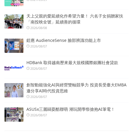
天上父親的愛延續化作希望力量！ 六名子女捐贈家扶
「南投映全號」延續善的循環
2026/08/08
鎧應 AudienceSense 臉部辨識功能上市
2026/08/07
HDBank 取得越南歷來最大規模國際銀團社會貸款
2026/08/07
創智動能強化AI與經營雙軸競爭力 投資長受臺大EMBA
邀分享AI時代投資思維
2026/08/07
ASUSx三麗鷗耍酷聯萌 潮玩開學祭搶抱AI筆電！
2026/08/07