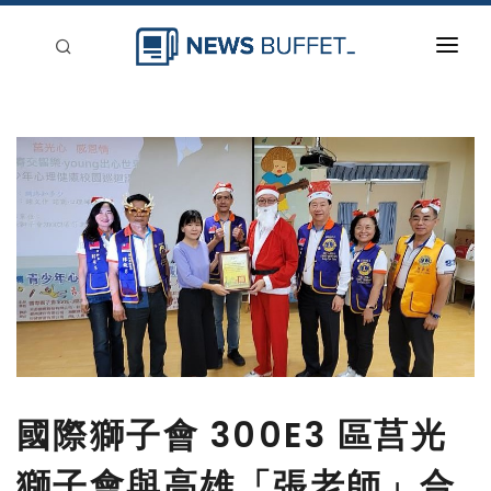
回到首頁
新聞稿分類
登入
刊登
國際獅子會 300E3 區莒光
獅子會與高雄「張老師」合