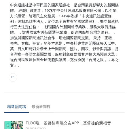
中央通訊社是中華民國的國家通訊社，是台灣最具影響力的新聞媒
體。 經歷組織改造，1973年中央社改組為股份有限公司，以企業
方式經營；隨著民主化發展，1996年依據「中央通訊社設置條
例」改制為財團法人，定位為全民共有的國家通訊社，獨立超然執
行三大法定任務： ．辦理國內外新聞報導業務，服務大眾傳播媒
體。 ．辦理國家對外新聞通訊業務，促進國際對台灣之瞭解。 ．
加強與國際新聞通訊社合作，增進國際新聞交流。 秉持「正確、
領先、客觀、翔實」的基本原則，中央社專業新聞團隊每天以中、
英、日文即時對外發出上千則新聞、照片、圖表、影音與資訊，是
台灣唯一多語文新聞媒體，服務對象從媒體客戶擴大為閱聽大眾；
從台灣民眾延伸至全球僑胞與讀者，充分扮演「台灣之眼，世界之
窗」。
精選新聞稿
最新新聞稿
FLOC唯一基督徒專屬交友APP，基督徒的新福音
2021/03/29