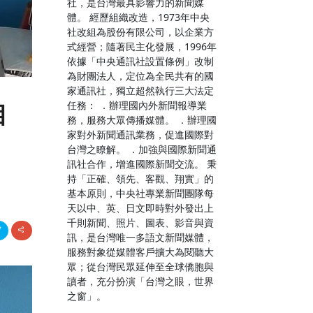
社，是台灣最具影響力的新聞媒
體。 經歷組織改造，1973年中央
社改組為股份有限公司，以企業方
式經營；隨著民主化發展，1996年
依據「中央通訊社設置條例」改制
為財團法人，定位為全民共有的國
家通訊社，獨立超然執行三大法定
任務： ．辦理國內外新聞報導業
相
務，服務大眾傳播媒體。 ．辦理國
家對外新聞通訊業務，促進國際對
台灣之瞭解。 ．加強與國際新聞通
訊社合作，增進國際新聞交流。 秉
持「正確、領先、客觀、翔實」的
基本原則，中央社專業新聞團隊每
天以中、英、日文即時對外發出上
千則新聞、照片、圖表、影音與資
訊，是台灣唯一多語文新聞媒體，
服務對象從媒體客戶擴大為閱聽大
眾；從台灣民眾延伸至全球僑胞與
讀者，充分扮演「台灣之眼，世界
之窗」。