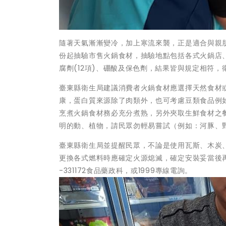
隨著天氣漸漸變冷，加上寒流來襲，正是適合與親朋
份起抽驗市售火鍋食材，抽驗地點包括各式火鍋店
腐劑(12項)、硼酸及保色劑，結果皆與規定相符
臺東縣衛生局建議消費者火鍋食材應選擇天然食材
康，蛋白質來源除了肉類外，也可考慮豆類食品例
烹煮火鍋食材務必充分煮熟，另外夾取生鮮食材之
明的動、植物，請民眾勿輕易嘗試（例如：河豚、
臺東縣衛生局並提醒民眾，不論是使用瓦斯、木炭
更換各式燃料時應確定火源熄滅，確定安裝妥當後
-331172食品藥政科，或1999專線電詢。