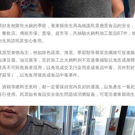
好友相聚吃火鍋的季節，臺東縣衛生局為維護民眾應景食品的安全，於
、餐飲店、傳統市場、賣場、超市等，共抽驗火鍋料加工製品67件，
，衛生局請民眾安心食用。
或原型食物為主，例如綠色蔬菜、海菜、蕈菇類等都富含纖維可促進
如凍豆腐、油豆腐等，至於加工之火鍋料則不宜過量攝取以免造成身
餐具不可與熟食者混用，以免造成交叉污染而造成食品中毒。另外對
野菇等），以免食用後造成食品中毒事件。
、酒精等燃料烹煮時，都一定要保持室內良好的通風，以免產生一氧
再行使用。民眾如有食品安全衛生問題或消費疑義，可電洽臺東縣衛生