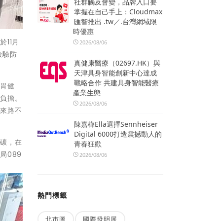
社群觸及會變，品牌入口要
掌握在自己手上：Cloudmax
匯智推出 .tw／.台灣網域限
時優惠
11月
2026/08/06
檢驗防
真健康醫療（02697.HK）與
天津具身智能創新中心達成
戰略合作 共建具身智能醫療
腸胃健
產業生態
體負擔。
2026/08/06
於來路不
陳嘉樺Ella選擇Sennheiser
Digital 6000打造震撼動人的
化碳，在
青春狂歡
局089
2026/08/06
熱門標籤
北市圖
國際發明展