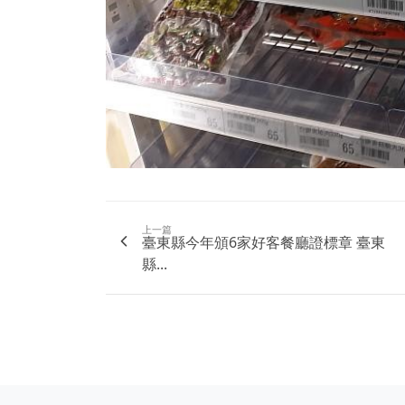
上一篇
臺東縣今年頒6家好客餐廳證標章 臺東
縣...