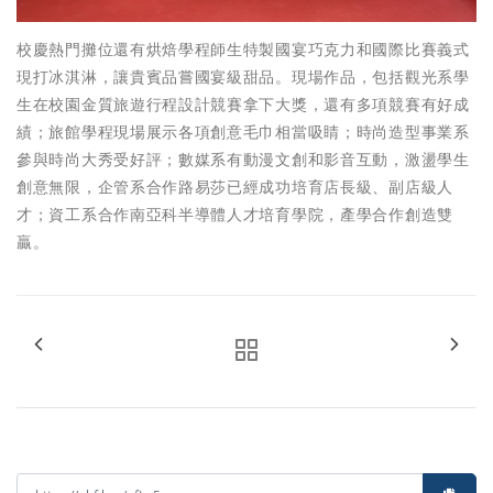
校慶熱門攤位還有烘焙學程師生特製國宴巧克力和國際比賽義式
現打冰淇淋，讓貴賓品嘗國宴級甜品。現場作品，包括觀光系學
生在校園金質旅遊行程設計競賽拿下大獎，還有多項競賽有好成
績；旅館學程現場展示各項創意毛巾相當吸睛；時尚造型事業系
參與時尚大秀受好評；數媒系有動漫文創和影音互動，激盪學生
創意無限，企管系合作路易莎已經成功培育店長級、副店級人
才；資工系合作南亞科半導體人才培育學院，產學合作創造雙
贏。