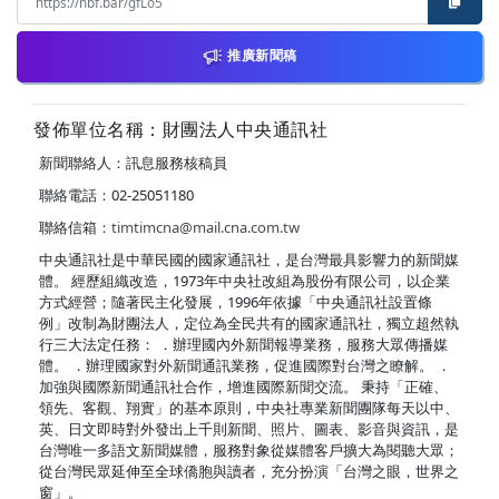
推廣新聞稿
發佈單位名稱：財團法人中央通訊社
新聞聯絡人：訊息服務核稿員
聯絡電話：02-25051180
聯絡信箱：
timtimcna@mail.cna.com.tw
中央通訊社是中華民國的國家通訊社，是台灣最具影響力的新聞媒
體。 經歷組織改造，1973年中央社改組為股份有限公司，以企業
方式經營；隨著民主化發展，1996年依據「中央通訊社設置條
例」改制為財團法人，定位為全民共有的國家通訊社，獨立超然執
行三大法定任務： ．辦理國內外新聞報導業務，服務大眾傳播媒
體。 ．辦理國家對外新聞通訊業務，促進國際對台灣之瞭解。 ．
加強與國際新聞通訊社合作，增進國際新聞交流。 秉持「正確、
領先、客觀、翔實」的基本原則，中央社專業新聞團隊每天以中、
英、日文即時對外發出上千則新聞、照片、圖表、影音與資訊，是
台灣唯一多語文新聞媒體，服務對象從媒體客戶擴大為閱聽大眾；
從台灣民眾延伸至全球僑胞與讀者，充分扮演「台灣之眼，世界之
窗」。