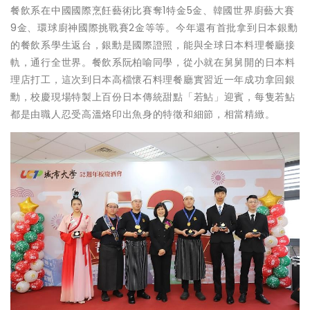
餐飲系在中國國際烹飪藝術比賽奪1特金5金、韓國世界廚藝大賽
9金、環球廚神國際挑戰賽2金等等。今年還有首批拿到日本銀勳
的餐飲系學生返台，銀勳是國際證照，能與全球日本料理餐廳接
軌，通行全世界。餐飲系阮柏喻同學，從小就在舅舅開的日本料
理店打工，這次到日本高檔懷石料理餐廳實習近一年成功拿回銀
勳，校慶現場特製上百份日本傳統甜點「若鮎」迎賓，每隻若鮎
都是由職人忍受高溫烙印出魚身的特徵和細節，相當精緻。