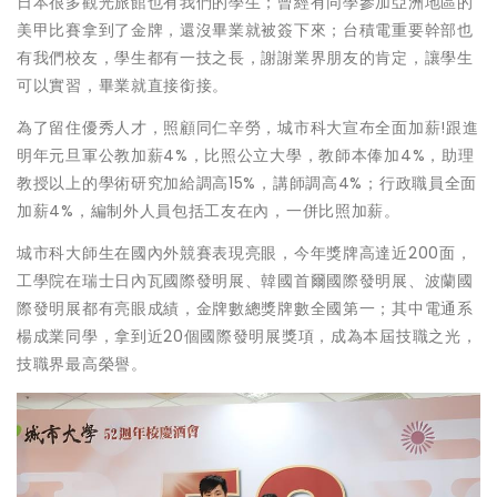
日本很多觀光旅館也有我們的學生；曾經有同學參加亞洲地區的
美甲比賽拿到了金牌，還沒畢業就被簽下來；台積電重要幹部也
有我們校友，學生都有一技之長，謝謝業界朋友的肯定，讓學生
可以實習，畢業就直接銜接。
為了留住優秀人才，照顧同仁辛勞，城市科大宣布全面加薪!跟進
明年元旦軍公教加薪4%，比照公立大學，教師本俸加4%，助理
教授以上的學術研究加給調高15%，講師調高4%；行政職員全面
加薪4%，編制外人員包括工友在內，一併比照加薪。
城市科大師生在國內外競賽表現亮眼，今年獎牌高達近200面，
工學院在瑞士日內瓦國際發明展、韓國首爾國際發明展、波蘭國
際發明展都有亮眼成績，金牌數總獎牌數全國第一；其中電通系
楊成業同學，拿到近20個國際發明展獎項，成為本屆技職之光，
技職界最高榮譽。