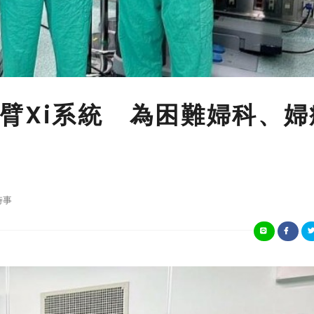
臂Xi系統 為困難婦科、婦
時事