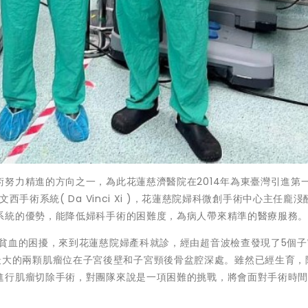
努力精進的方向之一，為此花蓮慈濟醫院在2014年為東臺灣引進第
手術系統( Da Vinci Xi )，花蓮慈院婦科微創手術中心主任龐渂
系統的優勢，能降低婦科手術的困難度，為病人帶來精準的醫療服務
與貧血的困擾，來到花蓮慈院婦產科就診，經由超音波檢查發現了5個子
2公分，最大的兩顆肌瘤位在子宮後壁和子宮頸後骨盆腔深處。雖然已經生育
進行肌瘤切除手術，對團隊來說是一項困難的挑戰，將會面對手術時