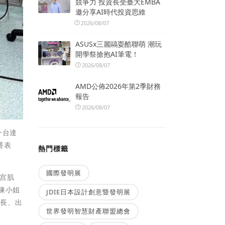
競爭力 投資長受臺大EMBA
邀分享AI時代投資思維
2026/08/07
ASUSx三麗鷗耍酷聯萌 潮玩
開學祭搶抱AI筆電！
2026/08/07
AMD公佈2026年第2季財務
報告
2026/08/07
一台達
醛表
熱門標籤
。
國際發明展
宫肌
，陳小姐
JDIE日本設計創意暨發明展
間長、出
世界發明智慧財產聯盟總會