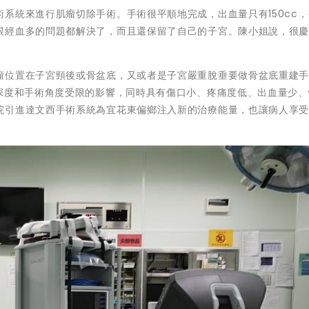
系統來進行肌瘤切除手術。手術很平順地完成，出血量只有150cc
跟經血多的問題都解決了，而且還保留了自己的子宮。陳小姐說，很
瘤位置在子宮頸後或骨盆底，又或者是子宮嚴重脫垂要做骨盆底重建
野深度和手術角度受限的影響，同時具有傷口小、疼痛度低、出血量少、
院引進達文西手術系統為宜花東偏鄉注入新的治療能量，也讓病人享