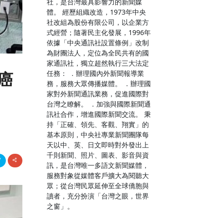
社，是台灣最具影響力的新聞媒
體。 經歷組織改造，1973年中央
社改組為股份有限公司，以企業方
式經營；隨著民主化發展，1996年
依據「中央通訊社設置條例」改制
為財團法人，定位為全民共有的國
家通訊社，獨立超然執行三大法定
任務： ．辦理國內外新聞報導業
癌
務，服務大眾傳播媒體。 ．辦理國
家對外新聞通訊業務，促進國際對
台灣之瞭解。 ．加強與國際新聞通
訊社合作，增進國際新聞交流。 秉
持「正確、領先、客觀、翔實」的
基本原則，中央社專業新聞團隊每
天以中、英、日文即時對外發出上
千則新聞、照片、圖表、影音與資
訊，是台灣唯一多語文新聞媒體，
服務對象從媒體客戶擴大為閱聽大
眾；從台灣民眾延伸至全球僑胞與
讀者，充分扮演「台灣之眼，世界
之窗」。