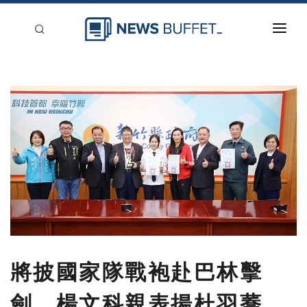
回到首頁
新聞稿分類
登入
刊登
將披國家隊戰袍赴巴林擊
劍 楊文科親表揚杜羽蕎