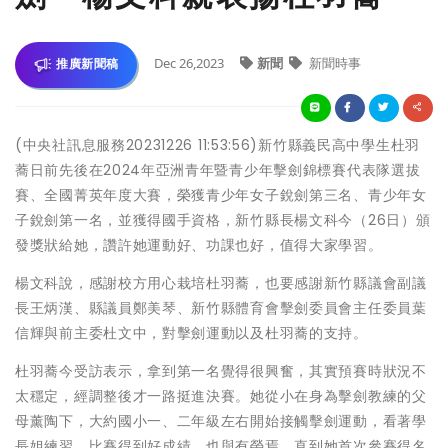
Dec 26,2023
新聞
新聞時事
推廣新聞稿
(中央社訊息服務20231226 11:53:56)新竹縣義民高中學生杜羽
蕎日前先後在2024年亞洲青年暨青少年擊劍錦標賽代表隊選拔
賽、全國菁英年度大賽，榮獲青少年女子銳劍第三名、青少年女
子銳劍第一名，並獲得國手資格，新竹縣長楊文科今（26日）頒
發獎狀給她，讚許她運動好、功課也好，值得大家學習。
楊文科說，感謝校方用心栽培杜羽蕎，也要感謝新竹縣議會副議
長王炳漢、縣議員鄭美琴、新竹縣體育會擊劍委員會主任委員葉
信輝與前主委杜文中，對擊劍運動以及杜羽蕎的支持。
杜羽蕎今受訪表示，拿到第一名覺得很興奮，其實預賽時狀況不
太穩定，經調整後才一路挺進決賽。她從小在身為擊劍教練的父
母薰陶下，大約國小一、二年級左右開始接觸擊劍運動，看著學
長姐練習、比賽得到好成績，也與有榮焉，直到她首次參賽得名