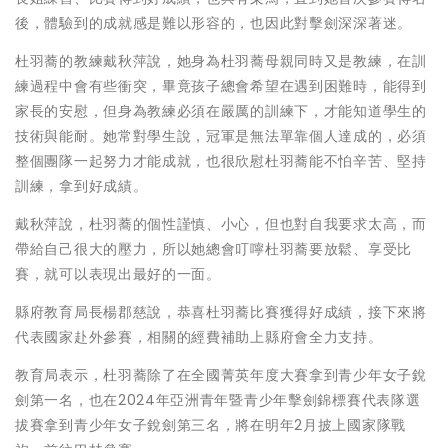
後，體驗到的成就感是難以形容的，也因此對擊劍深深著迷。
杜羽蕎的教練戴秋萍說，她身為杜羽蕎母親同時又是教練，在訓
練過程中會有些衝突，畢竟孩子總會希望在遇到困難時，能得到
家長的安慰，但身為教練必須在嚴厲的訓練下，才能知道學生的
技術與能耐。她常對學生說，冠軍是無法單靠個人達成的，必須
整個團隊一起努力才能成就，也很欣慰杜羽蕎能不怕辛苦、堅持
訓練，拿到好成績。
戴秋萍說，杜羽蕎的個性謹慎、小心，但也對自我要求太高，而
帶給自己很大的壓力，所以她總會叮嚀杜羽蕎要放鬆、享受比
賽，就可以表現出最好的一面。
縣府教育局長楊郡慈說，恭喜杜羽蕎比賽獲得好成績，接下來將
代表國家赴外參賽，相關的經費補助上縣府會全力支持。
教育局表示，杜羽蕎除了在全國菁英年度大賽拿到青少年女子銳
劍第一名，也在2024年亞洲青年暨青少年擊劍錦標賽代表隊選
拔賽拿到青少年女子銳劍第三名，將在明年2月披上國家隊戰