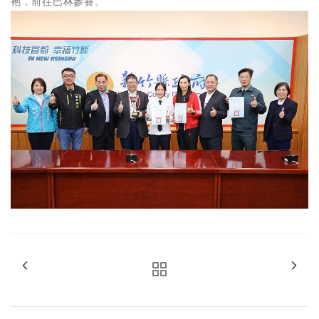
袍，前往巴林參賽。