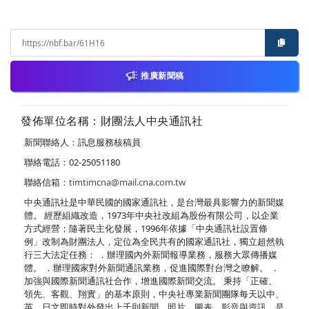
推廣新聞稿
發佈單位名稱：財團法人中央通訊社
新聞聯絡人：訊息服務核稿員
聯絡電話：02-25051180
聯絡信箱：
timtimcna@mail.cna.com.tw
中央通訊社是中華民國的國家通訊社，是台灣最具影響力的新聞媒
體。 經歷組織改造，1973年中央社改組為股份有限公司，以企業
方式經營；隨著民主化發展，1996年依據「中央通訊社設置條
例」改制為財團法人，定位為全民共有的國家通訊社，獨立超然執
行三大法定任務： ．辦理國內外新聞報導業務，服務大眾傳播媒
體。 ．辦理國家對外新聞通訊業務，促進國際對台灣之瞭解。 ．
加強與國際新聞通訊社合作，增進國際新聞交流。 秉持「正確、
領先、客觀、翔實」的基本原則，中央社專業新聞團隊每天以中、
英、日文即時對外發出上千則新聞、照片、圖表、影音與資訊，是