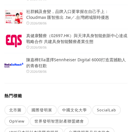
社群觸及會變，品牌入口要掌握在自己手上：
Cloudmax 匯智推出 .tw／.台灣網域限時優惠
2026/08/06
真健康醫療（02697.HK）與天津具身智能創新中心達成
戰略合作 共建具身智能醫療產業生態
2026/08/06
陳嘉樺Ella選擇Sennheiser Digital 6000打造震撼動人
的青春狂歡
2026/08/06
熱門標籤
北市圖
國際發明展
中國文化大學
SocialLab
OpView
世界發明智慧財產聯盟總會