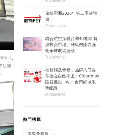
2026/08/06
遠傳召開2026年第二季法說
會
2026/08/06
聯合航空深耕台灣40週年 持
續投資市場、升級機隊並強
化全球航網連結
2026/08/06
任青年志
導組賴
社群觸及會變，品牌入口要
動。
掌握在自己手上：Cloudmax
匯智推出 .tw／.台灣網域限
時優惠
2026/08/06
熱門標籤
國際發明展