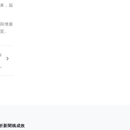
到來，屆
參與增廣
品質。
篇
，
.
析新聞稿成效