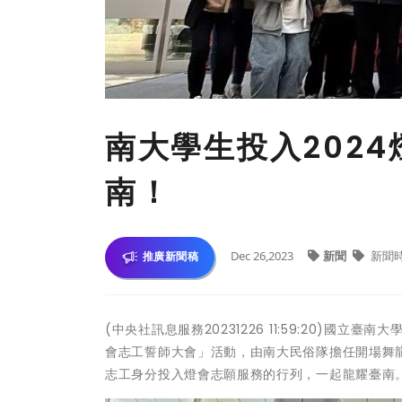
南大學生投入202
南！
Dec 26,2023
新聞
新聞
推廣新聞稿
(中央社訊息服務20231226 11:59:20)國
會志工誓師大會」活動，由南大民俗隊擔任開場舞
志工身分投入燈會志願服務的行列，一起龍耀臺南