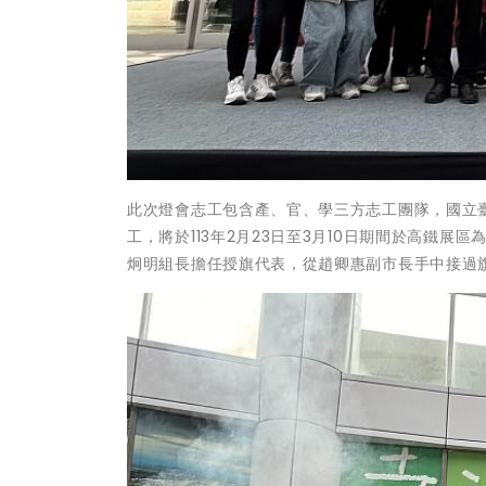
此次燈會志工包含產、官、學三方志工團隊，國立
工，將於113年2月23日至3月10日期間於高鐵
炯明組長擔任授旗代表，從趙卿惠副市長手中接過