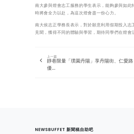
南大參與燈會志工服務的學生表示，能夠參與如此
時將會全力以赴，為這次燈會盡一份心力。
南大侯志正學務長表示，對於願意利用假期投入志
見聞，獲得不同的體驗與學習，期待同學們在燈會
上一篇
靜巷限量「璞園丹陽」享丹陽街、仁愛路
優...
NEWSBUFFET 新聞稿自助吧