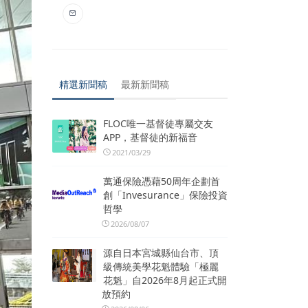
精選新聞稿
最新新聞稿
FLOC唯一基督徒專屬交友
APP，基督徒的新福音
2021/03/29
萬通保險憑藉50周年企劃首
創「Invesurance」保險投資
哲學
2026/08/07
源自日本宮城縣仙台市、頂
級傳統美學花魁體驗「極麗
花魁」自2026年8月起正式開
放預約