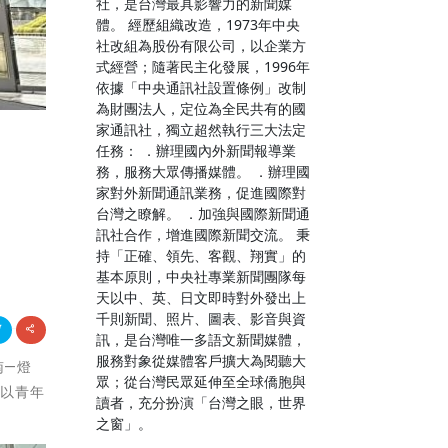
社，是台灣最具影響力的新聞媒
體。 經歷組織改造，1973年中央
社改組為股份有限公司，以企業方
式經營；隨著民主化發展，1996年
依據「中央通訊社設置條例」改制
為財團法人，定位為全民共有的國
家通訊社，獨立超然執行三大法定
任務： ．辦理國內外新聞報導業
務，服務大眾傳播媒體。 ．辦理國
家對外新聞通訊業務，促進國際對
台灣之瞭解。 ．加強與國際新聞通
訊社合作，增進國際新聞交流。 秉
持「正確、領先、客觀、翔實」的
基本原則，中央社專業新聞團隊每
天以中、英、日文即時對外發出上
千則新聞、照片、圖表、影音與資
訊，是台灣唯一多語文新聞媒體，
服務對象從媒體客戶擴大為閱聽大
南—燈
眾；從台灣民眾延伸至全球僑胞與
學以青年
讀者，充分扮演「台灣之眼，世界
之窗」。