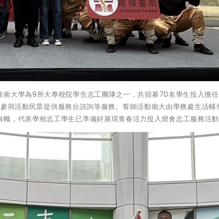
臺南大學為9所大專校院學生志工團隊之一，共招募70名學生投入擔
展區為參與活動民眾提供服務台諮詢等服務。誓師活動南大由學務處生活輔
旗幟，代表學校志工學生已準備好展現青春活力投入燈會志工服務活