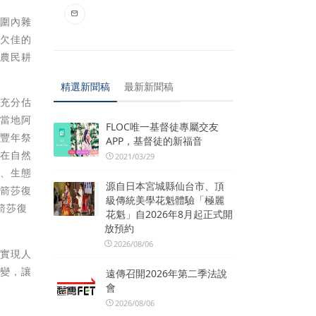
範圍內雜
，欠佳的
量農民耕
精選新聞稿
最新新聞稿
由充分估
與當地阿
FLOC唯一基督徒專屬交友
為豐年祭
APP，基督徒的新福音
乘在自然
2021/03/29
濟、生態
源自日本宮城縣仙台市、頂
赤箭莎復
級傳統美學花魁體驗「極麗
箭莎復
花魁」自2026年8月起正式開
放預約
2026/08/06
，實現人
蛻變，讓
遠傳召開2026年第二季法說
會
2026/08/06