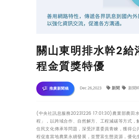
關山東明排水幹2給
程金質獎特優
Dec 26,2023
新聞
新聞
推廣新聞稿
(中央社訊息服務20231226 17:01:30)
程」，以跨域合作、自然解方、工程減碳等方式，
住民文化傳承等問題，深受評選委員青睞，獲得公共
程促進當地農業永續發展，並豐富生態資源，優化