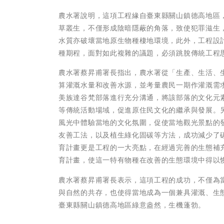
農水署說明，這項工程緣自臺東縣關山鎮德高地區
草叢生，不僅形成陰暗隱蔽的角落，致使犯罪滋生
水質亦破壞當地原生物種棲地環境，此外，工程設
種期程，面對如此複雜的議題，必須跳脫傳統工程
農水署蔡昇甫署長指出，農水署從「生產、生活、
算灌溉水量和改善水源，並考量農民一期作灌溉需
美族達谷梵部落進行充分溝通，將該部落的文化元
等傳統活動場域，促進原住民文化的繼承與發展。
風光中體驗當地的文化氛圍，促使當地觀光景點的
友善工法，以及植生綠化固碳等方法，成功減少了
育計畫更是工程的一大亮點，在經過完善的生態補
育計畫，使這一特有物種在改善的生態環境中得以
農水署蔡昇甫署長表示，這項工程的成功，不僅為
與自然的共存，也使得當地成為一個兼具灌溉、生
臺東縣關山鎮德高地區綠意盎然，生機蓬勃。