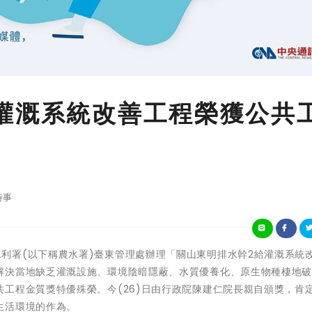
灌溉系統改善工程榮獲公共
時事
農業部農田水利署(以下稱農水署)臺東管理處辦理「關山東明排水幹2給灌溉系統
解決當地缺乏灌溉設施、環境陰暗隱蔽、水質優養化、原生物種棲地
工程金質獎特優殊榮。今(26)日由行政院陳建仁院長親自頒獎，肯
生活環境的作為。