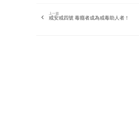
上一篇
戒安戒四號 毒癮者成為戒毒助人者！