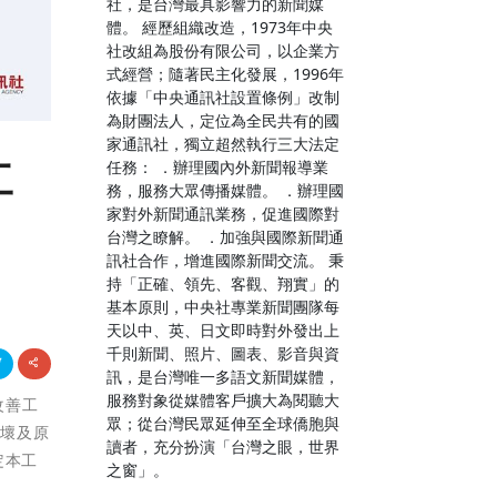
社，是台灣最具影響力的新聞媒
體。 經歷組織改造，1973年中央
社改組為股份有限公司，以企業方
式經營；隨著民主化發展，1996年
依據「中央通訊社設置條例」改制
為財團法人，定位為全民共有的國
家通訊社，獨立超然執行三大法定
工
任務： ．辦理國內外新聞報導業
務，服務大眾傳播媒體。 ．辦理國
家對外新聞通訊業務，促進國際對
台灣之瞭解。 ．加強與國際新聞通
訊社合作，增進國際新聞交流。 秉
持「正確、領先、客觀、翔實」的
基本原則，中央社專業新聞團隊每
天以中、英、日文即時對外發出上
千則新聞、照片、圖表、影音與資
訊，是台灣唯一多語文新聞媒體，
服務對象從媒體客戶擴大為閱聽大
改善工
眾；從台灣民眾延伸至全球僑胞與
破壞及原
讀者，充分扮演「台灣之眼，世界
定本工
之窗」。