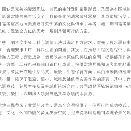
，因缺乏完善的灌溉系統，農民的生計受到嚴重影響，又因為本區域
，影響當地居民生活安全，且優養化的池水散發惡臭，造成環境污染
計需考慮當地阿美族達谷梵部落的文化與傳承，再者，施工期間需考
思維，透過全方位的思考，規劃具體可行的方案。
生態」的角度出發，精心調整工法以滿足各方需求，首先，農水署藉
求，合理安排工序，解決生產的問題。其次，在推動工程的過程中，
素融入工程，營造成為一個反映當地原住民傳統的空間，提供部落作
另一方面，工程也串聯關山鎮自行車道，提供當地居民和遊客能夠騎
發展，並提升在地生活品質。最後，生態保育方面，藉由推動循環經
碳排量，確保了迴避、縮小、減輕及補償等友善作為的落實，其中，
充調查後，刻與生多所及林試所跨域合作，共同啟動區域滅絕物種-赤
恢復、繁衍，以期讓人類與自然共享永續的水資源。
當地農民帶來了實質的改善，還為全台灣提供了一個可行的成功模式
態、文化、休閒功能的多元友善空間，完成從幽暗荒地到綠洲榮景的