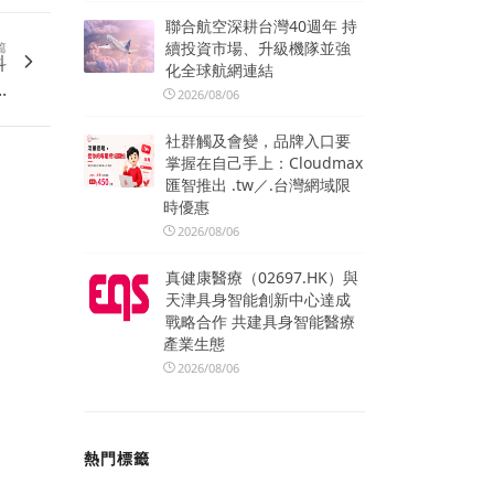
聯合航空深耕台灣40週年 持
續投資市場、升級機隊並強
篇
科
化全球航網連結
.
2026/08/06
社群觸及會變，品牌入口要
掌握在自己手上：Cloudmax
匯智推出 .tw／.台灣網域限
時優惠
2026/08/06
真健康醫療（02697.HK）與
天津具身智能創新中心達成
戰略合作 共建具身智能醫療
產業生態
2026/08/06
熱門標籤