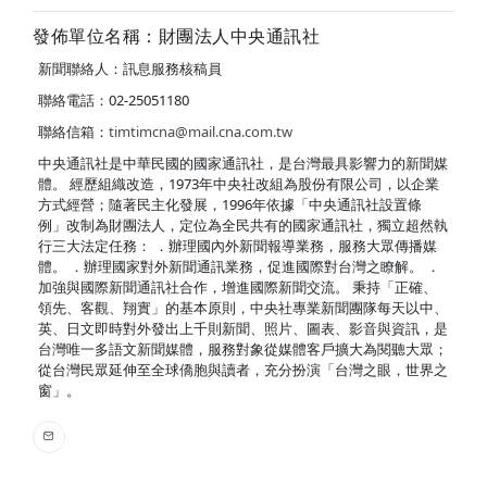
發佈單位名稱：財團法人中央通訊社
新聞聯絡人：訊息服務核稿員
聯絡電話：02-25051180
聯絡信箱：
timtimcna@mail.cna.com.tw
中央通訊社是中華民國的國家通訊社，是台灣最具影響力的新聞媒
體。 經歷組織改造，1973年中央社改組為股份有限公司，以企業
方式經營；隨著民主化發展，1996年依據「中央通訊社設置條
例」改制為財團法人，定位為全民共有的國家通訊社，獨立超然執
行三大法定任務： ．辦理國內外新聞報導業務，服務大眾傳播媒
體。 ．辦理國家對外新聞通訊業務，促進國際對台灣之瞭解。 ．
加強與國際新聞通訊社合作，增進國際新聞交流。 秉持「正確、
領先、客觀、翔實」的基本原則，中央社專業新聞團隊每天以中、
英、日文即時對外發出上千則新聞、照片、圖表、影音與資訊，是
台灣唯一多語文新聞媒體，服務對象從媒體客戶擴大為閱聽大眾；
從台灣民眾延伸至全球僑胞與讀者，充分扮演「台灣之眼，世界之
窗」。