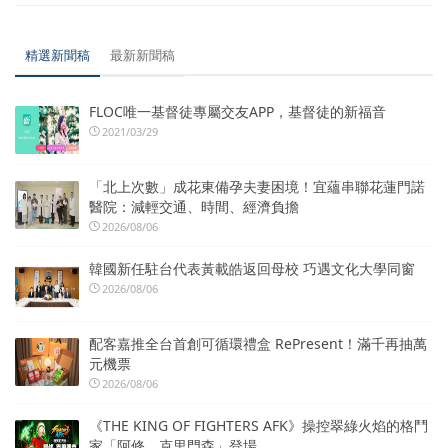
精選新聞稿
最新新聞稿
FLOC唯一基督徒專屬交友APP，基督徒的新福音
2021/03/29
「北上次數」成花東備孕夫妻困境！宜蘊串聯花蓮門諾
醫院：減輕交通、時間、經濟負擔
2026/08/06
韓國新任駐台代表黃載皓返回母校 巧遇文化大學同窗
2026/08/06
配客嘉推全台首創可循環禮盒 RePresent！滿千再抽萬
元機票
2026/08/06
《THE KING OF FIGHTERS AFK》操控翠綠火焰的格鬥
家「阿修．克里門森」登場