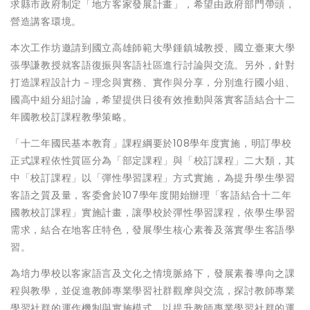
求縣市政府制定「地方客家發展計畫」，希望由政府部門帶頭，
營造講客環境。
本次工作坊邀請到國立高雄師範大學鍾鎮城教授、國立臺東大學
張學謙教授就客語復振與客語社區進行討論與交流。另外，針對
打造課程設計力－理念與實務、實作與分享，分別進行國小組、
國高中組分組討論，希望提供日後有效推動與落實客語結合十二
年國教校訂課程教學策略。
「十二年國民基本教育」課程綱要於108學年度實施，明訂學校
正式課程依性質區分為「部定課程」與「校訂課程」二大類，其
中「校訂課程」以「彈性學習課程」方式實施，為提升學生學習
客語之質及量，客委會於107學年度開始辦理「客語結合十二年
國教校訂課程」實施計畫，讓學校於彈性學習課程，依學生學習
需求，結合在地客庄特色，發展學生核心素養及落實學生客語學
習。
為培力學校以客家語言及文化之情境脈絡下，發展素養導向之課
程與教學，並促進教師專業學習社群觀摩與交流，探討教師專業
學習社群的運作機制與實施模式，以提升教師專業學習社群的運