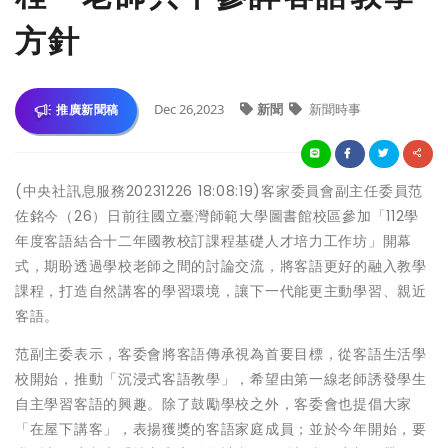
方針
Dec 26,2023
新聞
新聞時事
推廣新聞稿
(中央社訊息服務20231226 18:08:19)客家委員會副主任委員范
佐銘今（26）日前往國立臺灣師範大學圖書館校區參加「112學
年度客語結合十二年國教校訂課程基礎人才培力工作坊」開幕
式，期盼透過學校老師之間的討論交流，將客語更好的融入教學
課程，打造自然講客的學習環境，讓下一代能更主動學習、親近
客語。
范副主委表示，客委會將客語傳承視為首要目標，從客語生活學
校開始，推動「沉浸式客語教學」，希望由第一線老師誘發學生
自主學習客語的興趣。除了鼓勵學校之外，客委會也提倡大家
「在屋下講客」，表揚獲獎的客語家庭成員；並於今年開始，要