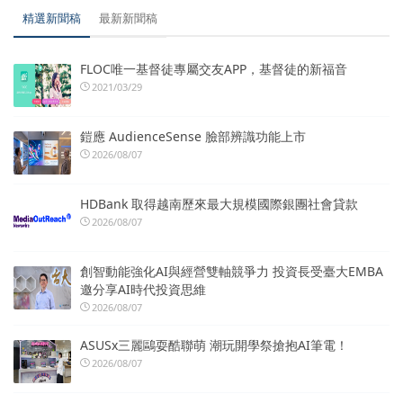
精選新聞稿
最新新聞稿
FLOC唯一基督徒專屬交友APP，基督徒的新福音
2021/03/29
鎧應 AudienceSense 臉部辨識功能上市
2026/08/07
HDBank 取得越南歷來最大規模國際銀團社會貸款
2026/08/07
創智動能強化AI與經營雙軸競爭力 投資長受臺大EMBA
邀分享AI時代投資思維
2026/08/07
ASUSx三麗鷗耍酷聯萌 潮玩開學祭搶抱AI筆電！
2026/08/07