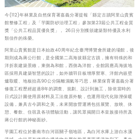
今(112)年林業及自然保育署嘉義分署提報「縣定古蹟阿里山貴賓
館整修工程」及「芋園防砂治理工程」參加第23屆公共工程金質
獎「公共工程品質優良獎」， 26日分別獲頒建築類特優及水利
類佳作的殊榮。
阿里山貴賓館是日本始政40周年紀念臺灣博覽會所建的場館，後
期則成為蔣公行館，是全國第二高海拔縣定古蹟，擁有特殊的和
洋折衷建築景緻，東側為和館，西側為洋館，全館因應高海拔地
區採用具建築智慧的設計，如外牆羽目板增厚禦寒、洋館內嵌壁
爐取暖、地板抬高90公分隔離濕氣等巧思，林業保育署嘉義分署
修復工程歷經超過8年的調查、規劃、設計到施工，除依當時的
日式設計圖使用原材料及工法復原外貌，也運用現代化除溼保暖
設備，兼具古今調和之美，未來開放營運將包括展覽、放映、休
憩、餐飲、住宿及各項體驗活動，讓民眾揭開日本皇族接待所及
蔣公行館的神秘面紗。
芋園工程位於臺南市白河區關子嶺地區，為白河水庫上游白水溪