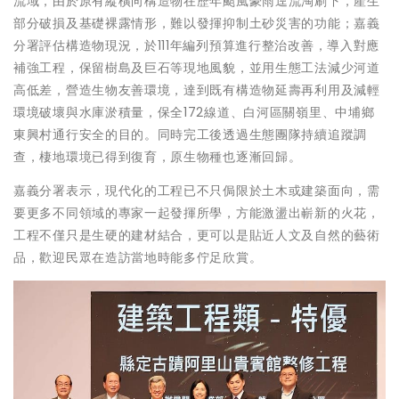
流域，由於原有縱橫向構造物在歷年颱風豪雨逕流淘刷下，產生
部分破損及基礎裸露情形，難以發揮抑制土砂災害的功能；嘉義
分署評估構造物現況，於111年編列預算進行整治改善，導入對應
補強工程，保留樹島及巨石等現地風貌，並用生態工法減少河道
高低差，營造生物友善環境，達到既有構造物延壽再利用及減輕
環境破壞與水庫淤積量，保全172線道、白河區關嶺里、中埔鄉
東興村通行安全的目的。同時完工後透過生態團隊持續追蹤調
查，棲地環境已得到復育，原生物種也逐漸回歸。
嘉義分署表示，現代化的工程已不只侷限於土木或建築面向，需
要更多不同領域的專家一起發揮所學，方能激盪出嶄新的火花，
工程不僅只是生硬的建材結合，更可以是貼近人文及自然的藝術
品，歡迎民眾在造訪當地時能多佇足欣賞。