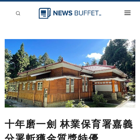
回到首頁
新聞稿分類
登入
刊登
十年磨一劍 林業保育署嘉義
分署斬獲金質獎特優