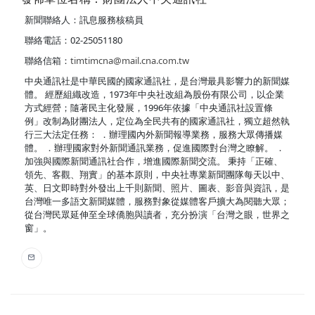
新聞聯絡人：訊息服務核稿員
聯絡電話：02-25051180
聯絡信箱：
timtimcna@mail.cna.com.tw
中央通訊社是中華民國的國家通訊社，是台灣最具影響力的新聞媒
體。 經歷組織改造，1973年中央社改組為股份有限公司，以企業
方式經營；隨著民主化發展，1996年依據「中央通訊社設置條
例」改制為財團法人，定位為全民共有的國家通訊社，獨立超然執
行三大法定任務： ．辦理國內外新聞報導業務，服務大眾傳播媒
體。 ．辦理國家對外新聞通訊業務，促進國際對台灣之瞭解。 ．
加強與國際新聞通訊社合作，增進國際新聞交流。 秉持「正確、
領先、客觀、翔實」的基本原則，中央社專業新聞團隊每天以中、
英、日文即時對外發出上千則新聞、照片、圖表、影音與資訊，是
台灣唯一多語文新聞媒體，服務對象從媒體客戶擴大為閱聽大眾；
從台灣民眾延伸至全球僑胞與讀者，充分扮演「台灣之眼，世界之
窗」。